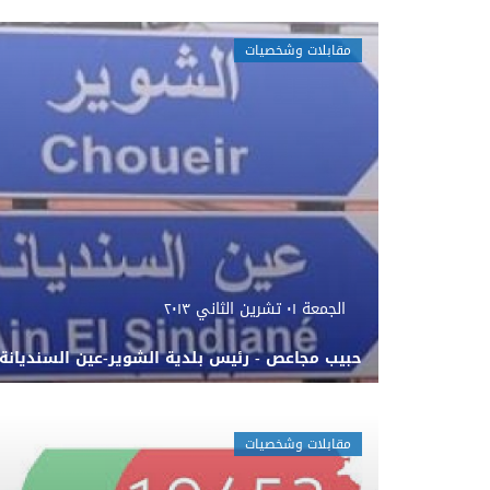
مقابلات وشخصيات
الجمعة ٠١ تشرين الثاني ٢٠١٣
حبيب مجاعص - رئيس بلدية الشوير-عين السنديانة
مقابلات وشخصيات