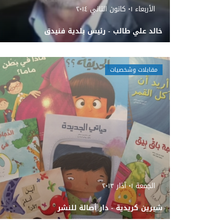
الأربعاء ٠١ كانون الثاني ٢٠١٤
خالد علي طالب - رئيس بلدية فنيدق
مقابلات وشخصيات
الجمعة ٠١ آذار ٢٠١٣
شيرين كريدية - دار أصالة للنشر