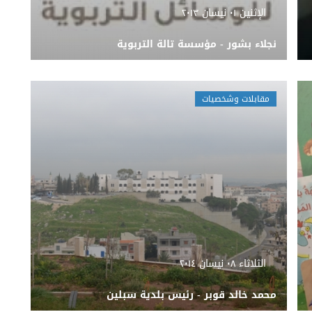
الإثنين ٠١ نيسان ٢٠١٣
نجلاء بشور - مؤسسة تالة التربوية
مقابلات وشخصيات
الثلاثاء ٠٨ نيسان ٢٠١٤
محمد خالد قوبر - رئيس بلدية سبلين