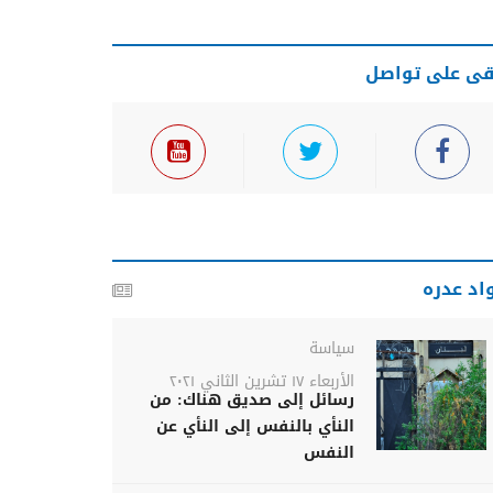
قى على تواصل
اد عدره
سياسة
الأربعاء ١٧ تشرين الثاني ٢٠٢١
رسائل إلى صديق هناك: من
النأي بالنفس إلى النأي عن
النفس