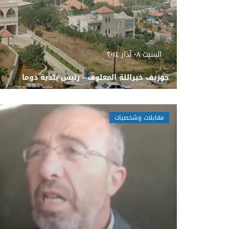
السبت ٠٨ آذار ٢٠١٤
جوزيف خيراللة المعلوف - رئيس بلدية دوما
مقابلات وشخصيات