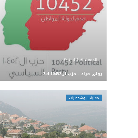
الجمعة ٠٩ أيار ٢٠١٤
رولى مراد - حزب ال10452 ك2
مقابلات وشخصيات