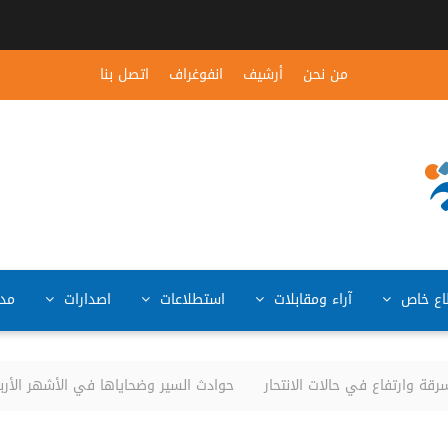
من نحن
أرشيف
انفوغراف
اتصل بنا
ع خاص
آراء ومقابلات
استطلاعات
اصدارات
مد
وارتفاع في حالات الانتحار
حوادث السير وضحاياها في الأشهر الأربعة الأولى من العام