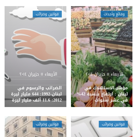
وقائع وأحداث
قوانين وضرائب
الأربعاء ١١ حزيران ٢٠١٤
الأربعاء ١١ حزيران ٢٠١٤
مؤشر الاستهلاك في
الضرائب والرسوم في
لبنان : ارتفاع بنسبة 42%
لبنان-1992: 644 مليار ليرة
في عشر سنوات
2012: 11.6 ألف مليار ليرة
قوانين وضرائب
قوانين وضرائب