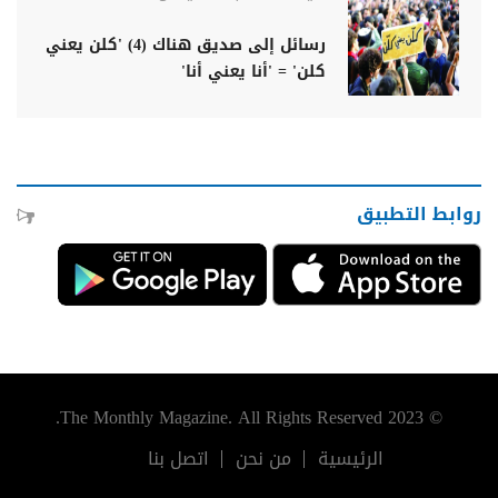
رسائل إلى صديق هناك (4) 'كلن يعني
كلن' = 'أنا يعني أنا'
روابط التطبيق
© 2023 The Monthly Magazine. All Rights Reserved.
الرئيسية
من نحن
اتصل بنا