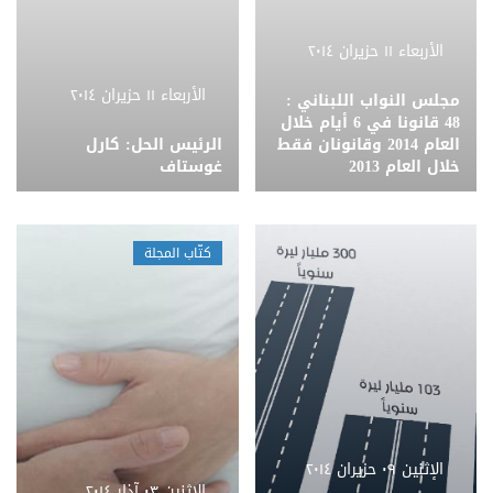
الأربعاء ١١ حزيران ٢٠١٤
الأربعاء ١١ حزيران ٢٠١٤
مجلس النواب اللبناني :
48 قانونا في 6 أيام خلال
العام 2014 وقانونان فقط
الرئيس الحل: كارل
خلال العام 2013
غوستاف
كتّاب المجلة
الإثنين ٠٩ حزيران ٢٠١٤
الإثنين ٠٣ آذار ٢٠١٤