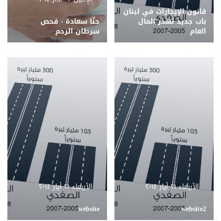
قانون الإيجارات في لبنان
باب جديد لهدر المال
حنّا سعادة - فحص
العام
سرطان الرحم
الأربعاء ٢١ أيار ٢٠١٤
الأربعاء ٢١ أيار ٢٠١٤
website
website2