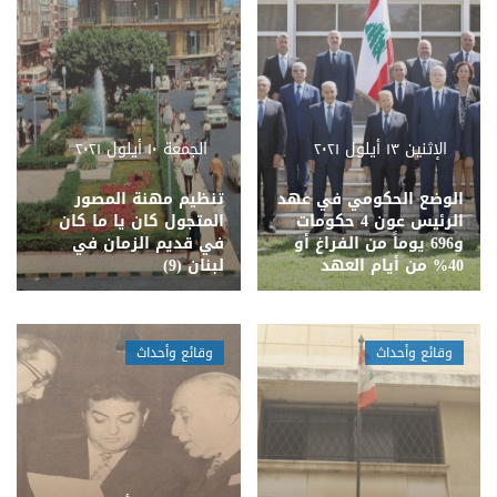
الإثنين ١٣ أيلول ٢٠٢١
الجمعة ١٠ أيلول ٢٠٢١
الوضع الحكومي في عهد
تنظيم مهنة المصور
الرئيس عون 4 حكومات
المتجول كان يا ما كان
و696 يوماً من الفراغ أو
في قديم الزمان في
40% من أيام العهد
لبنان (9)
وقائع وأحداث
وقائع وأحداث