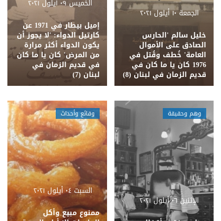
الخميس ٠٩ أيلول ٢٠٢١
الجمعة ١٠ أيلول ٢٠٢١
إميل بيطار في 1971 عن
خليل سالم 'الحارس
كارتيل الدواء: 'لا يجوز أن
الصادق على الأموال
يكون الدواء أكثر مرارة
العامة' خُطف وقُتل في
من المرض' كان يا ما كان
1976 كان يا ما كان في
في قديم الزمان في
قديم الزمان في لبنان (8)
لبنان (7)
وهم وحقيقة
وقائع وأحداث
السبت ٠٤ أيلول ٢٠٢١
الإثنين ٠٦ أيلول ٢٠٢١
ممنوع مبيع وأكل