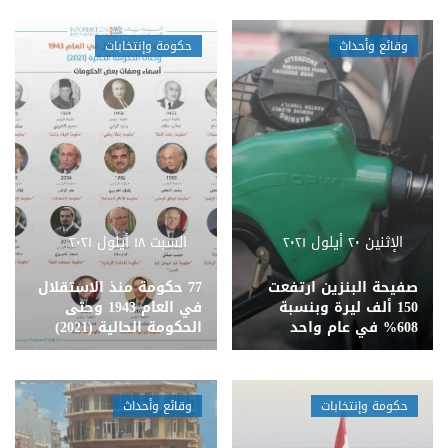
وقائع وأحداث
حكومة وإنتخابات
الإثنين ٢٠ أيلول ٢٠٢١
السبت ١٨ أيلول ٢٠٢١
صفيحة البنزين ارتفعت
77 حكومة منذ الاستقلال
150 ألف ليرة وبنسبة
في العام 1943 وحتى
608% في عام واحد
الحكومة الحالية (2021)
حكومة وإنتخابات
وقائع وأحداث