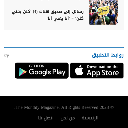
رسائل إلى صديق هناك (4) 'كلن يعني
كلن' = 'أنا يعني أنا'
روابط التطبيق
© 2023 The Monthly Magazine. All Rights Reserved.
الرئيسية
من نحن
اتصل بنا