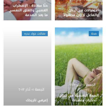
حنّا سعادة - الإضطراب
الاغتيالات في لبنان
العصبي والقلق النفسي
والفاعل لا زال مجهولاً
ما بعد الصدمة
صحة
مقالات جواد عدره
الجمعة ٠١ آذار ٢٠١٣
الجمعة ٠١ آذار ٢٠١٣
الصحة النفسية في لبنان
: تحديات وعقبات
إعرفي تاريخك