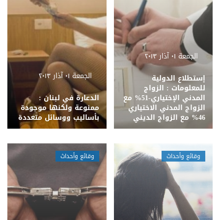
الجمعة ٠١ آذار ٢٠١٣
الجمعة ٠١ آذار ٢٠١٣
إستطلاع الدولية
للمعلومات : الزواج
المدني الإختياري-51% مع
الدعارة في لبنان :
الزواج المدني الاختياري
ممنوعة ولكنها موجودة
46% مع الزواج الديني
بأساليب ووسائل متعددة
وقائع وأحداث
وقائع وأحداث