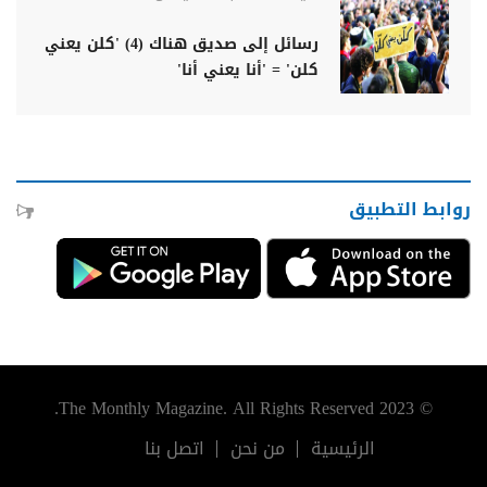
رسائل إلى صديق هناك (4) 'كلن يعني
كلن' = 'أنا يعني أنا'
روابط التطبيق
© 2023 The Monthly Magazine. All Rights Reserved.
الرئيسية
من نحن
اتصل بنا