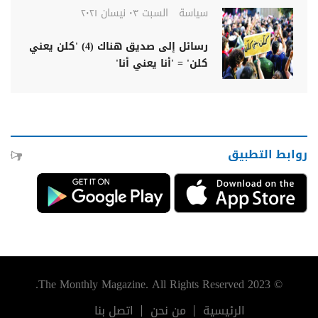
سياسة
السبت ٠٣ نيسان ٢٠٢١
رسائل إلى صديق هناك (4) 'كلن يعني
كلن' = 'أنا يعني أنا'
روابط التطبيق
© 2023 The Monthly Magazine. All Rights Reserved.
الرئيسية
من نحن
اتصل بنا