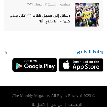
سياسة
السبت ٠٣ نيسان ٢٠٢١
رسائل إلى صديق هناك (4) 'كلن يعني
كلن' = 'أنا يعني أنا'
روابط التطبيق
© 2023 The Monthly Magazine. All Rights Reserved.
الرئيسية
من نحن
اتصل بنا