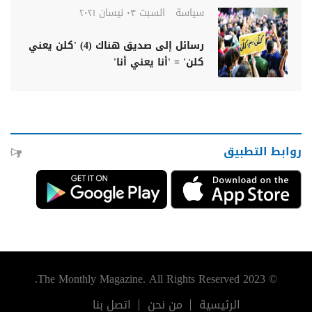
سياسة
السبت ٠٣ نيسان ٢٠٢١
رسائل إلى صديق هناك (4) 'كلن يعني
كلن' = 'أنا يعني أنا'
روابط التطبيق
© 2023 The Monthly Magazine. All Rights Reserved.
الرئيسية
من نحن
اتصل بنا