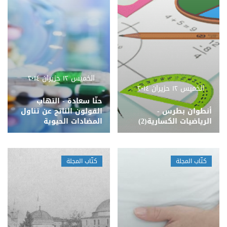
الخميس ١٢ حزيران ٢٠١٤
الخميس ١٢ حزيران ٢٠١٤
حنّا سعادة - التهاب
أنطوان بطرس -
القولون الناتج عن تناول
الرياضيات الكسارية(2)
المضادات الحيوية
كتّاب المجلة
كتّاب المجلة