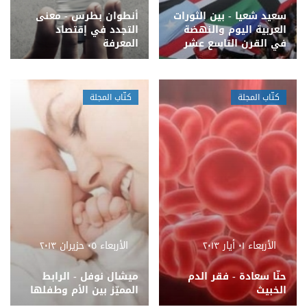
سعيد شعيا - بين الثورات
أنطوان بطرس - معنى
العربية اليوم والنهضة
التجدد في إقتصاد
في القرن التاسع عشر
المعرفة
كتّاب المجلة
كتّاب المجلة
الأربعاء ٠١ أيار ٢٠١٣
الأربعاء ٠٥ حزيران ٢٠١٣
حنّا سعادة - فقر الدم
ميشال نوفل - الرابط
الخبيث
المميّز بين الأم وطفلها