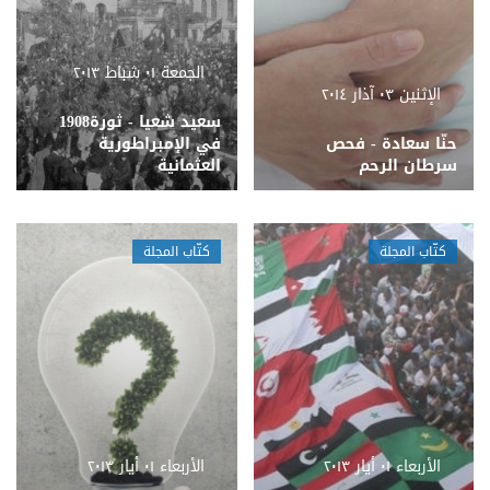
الجمعة ٠١ شباط ٢٠١٣
الإثنين ٠٣ آذار ٢٠١٤
سعيد شعيا - ثورة1908
حنّا سعادة - فحص
في الإمبراطورية
سرطان الرحم
العثمانية
كتّاب المجلة
كتّاب المجلة
الأربعاء ٠١ أيار ٢٠١٣
الأربعاء ٠١ أيار ٢٠١٣