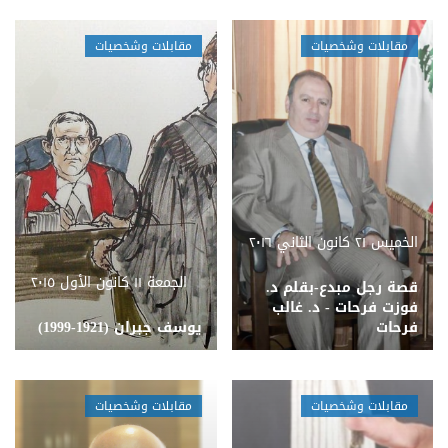
مقابلات وشخصيات
مقابلات وشخصيات
الخميس ٢١ كانون الثاني ٢٠١٦
الجمعة ١١ كانون الأول ٢٠١٥
قصة رجل مبدع-بقلم د.
فوزت فرحات - د. غالب
فرحات
​يوسف جبران (1921-1999)
مقابلات وشخصيات
مقابلات وشخصيات