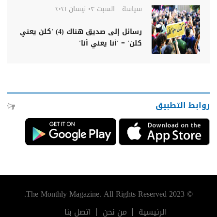
سياسة
السبت ٠٣ نيسان ٢٠٢١
رسائل إلى صديق هناك (4) 'كلن يعني
كلن' = 'أنا يعني أنا'
روابط التطبيق
© 2023 The Monthly Magazine. All Rights Reserved.
الرئيسية
من نحن
اتصل بنا