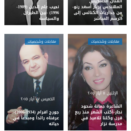
​الفنان التشكيلي
المهندس برنار أسعد رنو-
نجيب علم الدين (1909-
من جداريات الكنائس إلى
1996) -بين الطيران
الرسم المباشر
والسياسة
مقابلات وشخصيات
مقابلات وشخصيات
الإثنين ١١ أيار ٢٠١٥
الخميس ٠٧ أيار ٢٠١٥
الشاعرة جمانة شحود
نجار-أكتب الشعر منذ ربع
​جورج افرام (1934-2006)-
قرن وكلنا تلاميذ في
عرفناه رائداً ومبدعاً في
مدرسة نزار
حياته