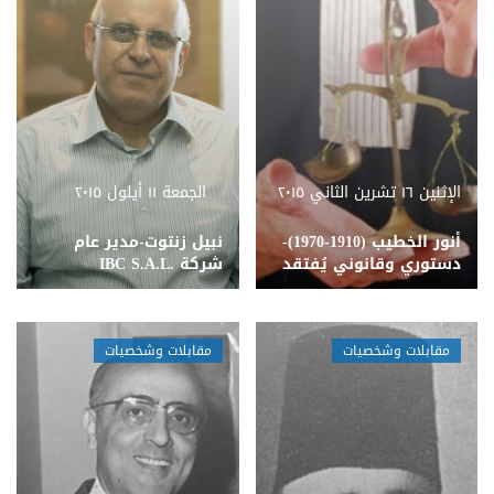
الإثنين ١٦ تشرين الثاني ٢٠١٥
الجمعة ١١ أيلول ٢٠١٥
أنور الخطيب (1910-1970)-
​نبيل زنتوت-مدير عام
دستوري وقانوني يُفتقد
شركة .IBC S.A.L
مقابلات وشخصيات
مقابلات وشخصيات