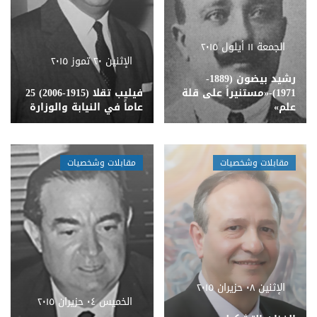
الجمعة ١١ أيلول ٢٠١٥
الإثنين ٢٠ تموز ٢٠١٥
رشيد بيضون (1889-
1971)-«مستنيراً على قلة
فيليب تقلا (1915-2006) 25
علم»
عاماً في النيابة والوزارة
مقابلات وشخصيات
مقابلات وشخصيات
الإثنين ٠٨ حزيران ٢٠١٥
الخميس ٠٤ حزيران ٢٠١٥