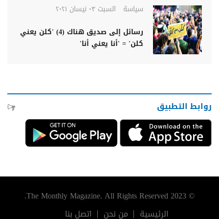
سياسة
السبت ٠٣ نيسان ٢٠٢١
رسائل إلى صديق هناك (4) 'كلن يعني
كلن' = 'أنا يعني أنا'
روابط التطبيق
© 2023 The Monthly Magazine. All Rights Reserved.
الرئيسية
من نحن
اتصل بنا