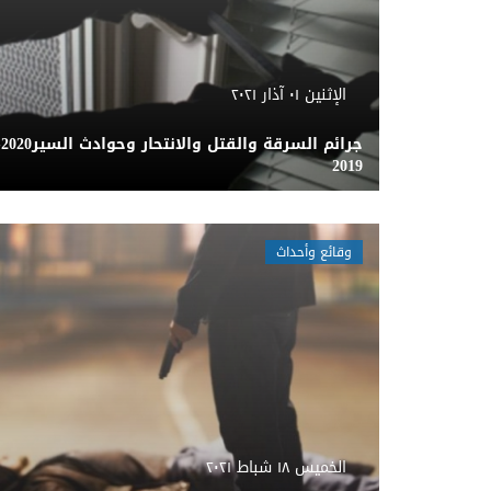
الإثنين ٠١ آذار ٢٠٢١
جرائم السر
2019
وقائع وأحداث
الخميس ١٨ شباط ٢٠٢١