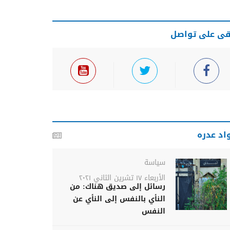
قى على تواصل
اد عدره
سياسة
الأربعاء ١٧ تشرين الثاني ٢٠٢١
رسائل إلى صديق هناك: من
النأي بالنفس إلى النأي عن
النفس