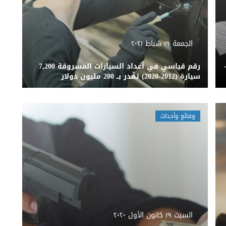
الجمعة ١٩ شباط ٢٠٢١
قة والقتل والانتحار وحوادث السير2020-
رقم قياسي في أعداد السيارات المسروقة 7,200
سيارة (2012-2020) تقّدر بــ 200 مليون دولار
وقائع وأحداث
السبت ١٩ كانون الأول ٢٠٢٠