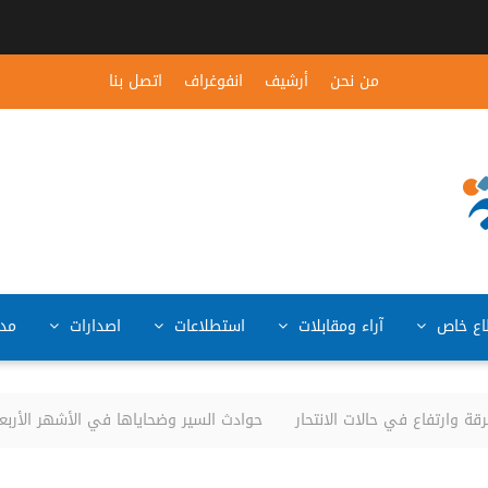
من نحن
أرشيف
انفوغراف
اتصل بنا
ع خاص
آراء ومقابلات
استطلاعات
اصدارات
مد
ارتفاع في حالات الانتحار
حوادث السير وضحاياها في الأشهر الأربعة الأولى من العام 6