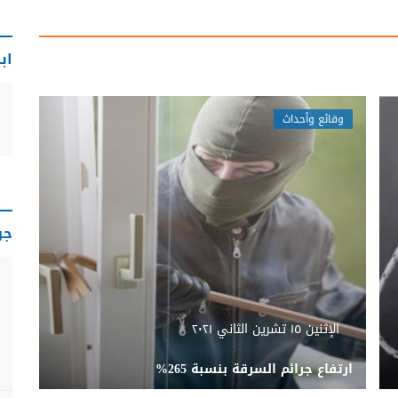
اب
وقائع وأحداث
جو
الإثنين ١٥ تشرين الثاني ٢٠٢١
ارتفاع جرائم السرقة بنسبة 265%