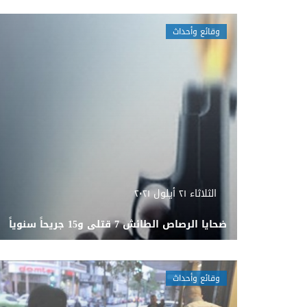
وقائع وأحداث
الثلاثاء ٢١ أيلول ٢٠٢١
ضحايا الرصاص الطائش 7 قتلى و15 جريحاً سنوياً
وقائع وأحداث