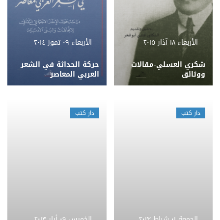
الأربعاء ١٨ آذار ٢٠١٥
الأربعاء ٠٩ تموز ٢٠١٤
شكري العسلي-مقالات
حركة الحداثة في الشعر
ووثائق
العربي المعاصر
دار كتب
دار كتب
الجمعة ٠١ شباط ٢٠١٣
الخميس ٠٩ أيار ٢٠١٣