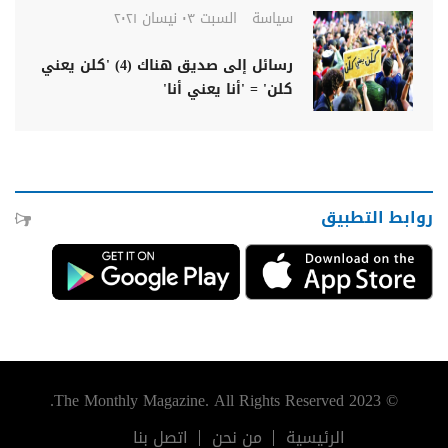
سياسة
السبت ٠٣ نيسان ٢٠٢١
رسائل إلى صديق هناك (4) 'كلن يعني
كلن' = 'أنا يعني أنا'
روابط التطبيق
© 2023 The Monthly Magazine. All Rights Reserved.
الرئيسية
من نحن
اتصل بنا