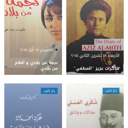
الخميس ٠٧ أيار ٢٠١٥
الأربعاء ١٨ تشرين الثاني ٢٠١٥
​نجمة من بلادي و أقلام
​مذكّرات عزيز "المطفي"
من بلادي
دار كتب
دار كتب