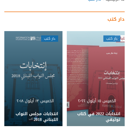
N
a
v
دار كتب
i
g
a
دار كتب
دار كتب
t
i
o
n
الخميس ١٥ أيلول ٢٠٢٢
الخميس ١٣ أيلول ٢٠١٨
انتخابات 2022 في كتاب
انتخابات مجلس النواب
توثيقي
اللبناني 2018