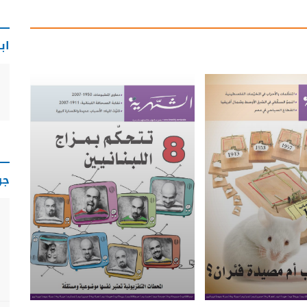
اب
جو