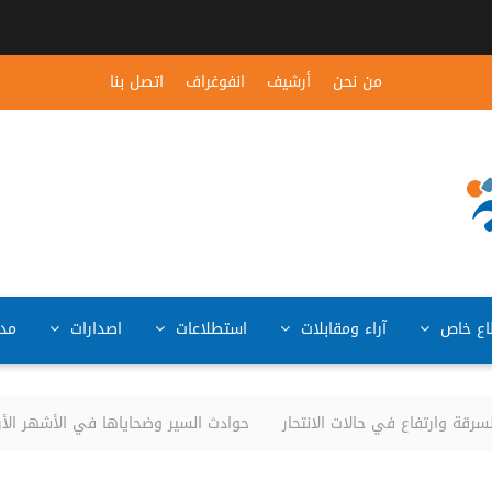
من نحن
أرشيف
انفوغراف
اتصل بنا
ع خاص
آراء ومقابلات
استطلاعات
اصدارات
مد
قة وارتفاع في حالات الانتحار
حوادث السير وضحاياها في الأشهر الأربعة الأولى من ا