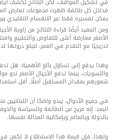
في تشكيل المواقف، لكن النتائج تكشف أيضًا 
فداخل كل طائفة ظهرت مجموعات تعارض المزاج
يمكن تفسيره فقط عبر الانقسام التقليدي بي
ومن المفيد أيضًا قراءة النتائج من زاوية الأ
الأصغر معارضة أعلى للتفاوض والتطبيع وافتتا
تدريجيًا مع التقدم في العمر، لتبلغ ذروتها لد
وهذا يدفع إلى تساؤل بالغ الأهمية: هل تدفع ذا
والتسويات، بينما تدفع الأجيال الأصغر نحو مو
شعورهم بفقدان المستقبل أصلًا، أقل استعدادًا
في جميع الأحوال، يبدو واضحًا أن اللبنانيين 
البعد. إنه مزيج من الطائفة والسياسة والخوف 
بالدولة وبالعالم وبإمكانية العدالة نفسها
.
ولهذا، فإن قيمة هذا الاستطلاع لا تكمن في اس