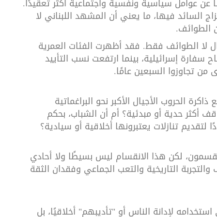
عن عوامل سياسية ونفسية واجتماعية أكثر تعقيدًا.
 السائد فيها، ما يعني أن المشهد اللبناني لا
ن الطوائف
.
جيال لا الطوائف فقط. فقد أظهرت الفئات العمرية
ح سفارة إسرائيلية، بينما ارتفعت نسب التأييد
ى من تجاوزوا السبعين عامًا
.
كرة الحروب الأجيال الأكبر نحو البراغماتية
اقف أكثر حدية أو مبدئية؟ أم أن الشباب، بحكم
 لتقديم تنازلات يعتبرونها أخلاقية أو سيادية؟
منقسمون، لكن هذا الانقسام ليس بسيطًا ولا أحادي
والتجربة التاريخية والتعب الجماعي وفقدان الثقة
تخدامه لإدانة الناس أو "تأديبهم" أخلاقيًا، بل