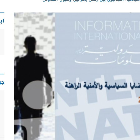
اب
جو