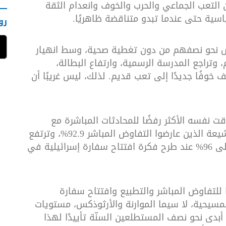
أن التعب الجماعي والحرب والخوف وانعدام الثقة
سية حتى عندما تبدو متناقضة ظاهريًا
.
رو
يش نحو نصفهم من دون تغطية صحية، وسط انهيار
وتراجع المدرسة الرسمية، وارتفاع البطالة،
 خوفًا جديدًا إلى تعب قديم. لذلك، ليس غريبًا أن
وقت نفسه الأكثر رفضًا للمحادثات المباشرة مع
إسرائيل أو للتطبيع معها. فقد بلغت نسبة الشيعة الذين عارضوا التفاوض المباشر 92.9%، وترتفع
النسبة إلى 94.3% عند الحديث عن التطبيع، وإلى 96% عند طرح فكرة افتتاح سفارة إسرائيلية في
ًا للتفاوض المباشر والتطبيع وافتتاح سفارة
مسيحية، لا سيما الموارنة والأرثوذكس، مستويات
 أبدى نحو نصف المستطلعين السنّة تأييدًا لهذا