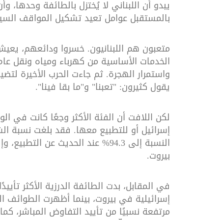
يبدو أن اللبناني لا يُختزل بالطائفة وحدها، و
بالمستقبل عوامل تعيد تشكيل المواقف السيا
متعبون هم اللبنانيون. خسروا ودائعهم، يع
الخدمات الأساسية من كهرباء ومياه ونقل عام، 
واستمرار الهجرة. ثم جاءت الحرب الأخيرة لتضيف
يقول كثيرون: "تعبنا" و"ما بقا فينا".
لكن اللافت أن الفئة الأكثر وجعًا كانت في ال
بيروت
.
في المقابل، بدت الطائفة الدرزية الأكثر تأييد
إسرائيلية في بيروت، بينما أظهرت الطوائف ال
مرتفعة نسبيًا من تأييد التفاوض المباشر، كما