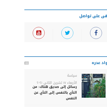
قى على تواصل
اد عدره
سياسة
الأربعاء ١٧ تشرين الثاني ٢٠٢١
رسائل إلى صديق هناك: من
النأي بالنفس إلى النأي عن
النفس