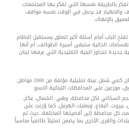
فكر بالطريقة نفسها التي تفكر بها المجتمعات
وف والانهيار قد يحمل في الوقت نفسه مواقف
عميق بالإنهاك
.
تفتح الباب أمام أسئلة أكبر تتعلق بمستقبل النظام
انقسامات الحالية ستبقى أسيرة الطوائف، أم أنها
ديدة تتجاوز البنية التقليدية التي عرفها لبنان
أُجريت هذه الدراسة بالاعتماد على استبيان كمي شمل عينة تمثيلية مؤلفة من 2000 مواطن
.
لحجم السكاني لكل محافظة، وهي: الشمال، عكار،
، بيروت، البقاع، وبعلبك–الهرمل، كما وُزعت على
ُسمت كل محافظة إلى أقضيتها المختلفة، حيث تم
لدات والقرى الأخرى بما يضمن تمثيلاً طائفياً مناسباً