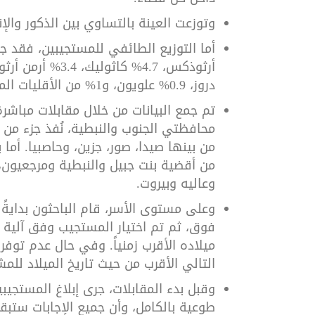
وتوزعت العينة بالتساوي بين الذكور والإناث (1,000 مستطلع من الذكور و1,000 من
دروز، 0.9% علويون، و1% من الأقليات المسيحية
تم جمع البيانات من خلال مقابلات مباشر
محافظتي الجنوب والنبطية، نُفذ جزء من ا
من بينها صيدا، صور، جزين، وحاصبيا. أم
من أقضية بنت جبيل والنبطية ومرجعيو
وعاليه وبيروت
.
فوق، ثم تم اختيار المستجيب وفق آلية «آ
ميلاده الأقرب زمنياً. وفي حال عدم توف
التالي الأقرب من حيث تاريخ الميلاد للم
وقبل بدء المقابلات، جرى إبلاغ المستجيب
طوعية بالكامل، وأن جميع الإجابات ستب