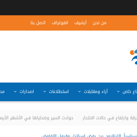
من نحن
أرشيف
انفوغراف
اتصل بنا
ع خاص
آراء ومقابلات
استطلاعات
اصدارات
مد
وارتفاع في حالات الانتحار
حوادث السير وضحاياها في الأشهر الأربعة الأولى من العام
ياسياً: اللبنانيون بين رفض إسرائيل وقبول التفاوض