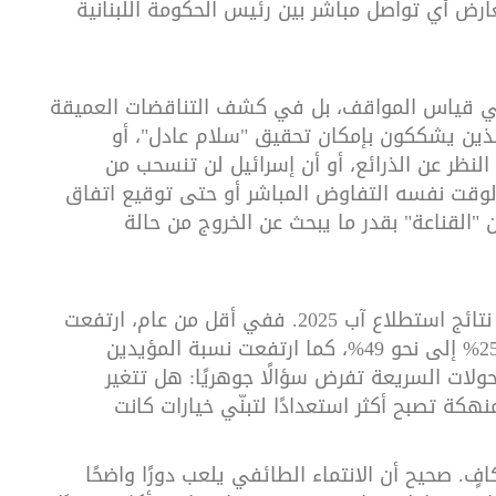
رض أي تواصل مباشر بين رئيس الحكومة اللبنانية
في قياس المواقف، بل في كشف التناقضات العميقة
ن الذين يشككون بإمكان تحقيق "سلام عادل"، أو
نظر عن الذرائع، أو أن إسرائيل لن تنسحب من
لوقت نفسه التفاوض المباشر أو حتى توقيع اتفاق
ن "القناعة" بقدر ما يبحث عن الخروج من حالة
والأكثر دلالة أن نتائج اليوم تختلف بوضوح عن نتائج استطلاع آب 2025. ففي أقل من عام، ارتفعت
نسبة المؤيدين لاتفاق سلام مع إسرائيل من 25% إلى نحو 49%، كما ارتفعت نسبة المؤيدين
إلى أكثر من 30%. هذه التحولات السريعة تفرض سؤالًا جوهريًا: هل تتغير
نهكة تصبح أكثر استعدادًا لتبنّي خيارات كانت
فٍ. صحيح أن الانتماء الطائفي يلعب دورًا واضحًا