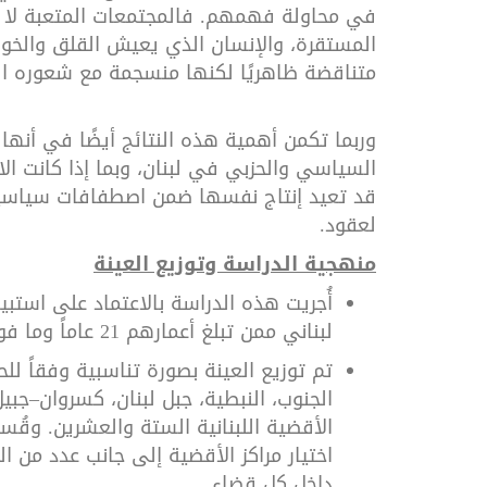
في محاولة فهمهم. فالمجتمعات المتعبة لا ت
المستقرة، والإنسان الذي يعيش القلق والخ
متناقضة ظاهريًا لكنها منسجمة مع شعوره ال
وربما تكمن أهمية هذه النتائج أيضًا في أنها 
السياسي والحزبي في لبنان، وبما إذا كانت ال
قد تعيد إنتاج نفسها ضمن اصطفافات سياسية ج
لعقود
.
منهجية الدراسة وتوزيع العينة
لبناني ممن تبلغ أعمارهم 21 عاماً وما فوق، موزعين على المحافظات اللبنانية التسع
تم توزيع العينة بصورة تناسبية وفقاً ل
الجنوب، النبطية، جبل لبنان، كسروان–جبيل
الأقضية اللبنانية الستة والعشرين. وق
اختيار مراكز الأقضية إلى جانب عدد من الب
داخل كل قضاء
.