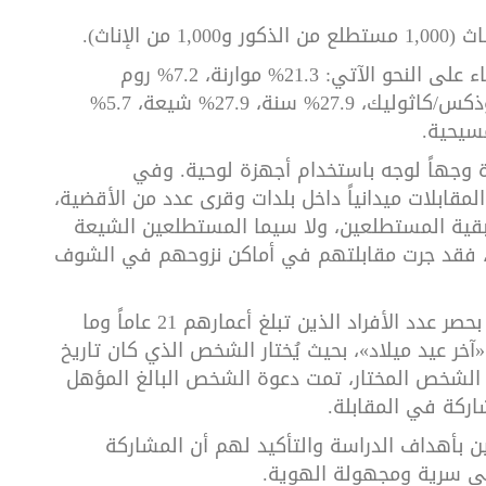
 الإناث)
.
أما التوزيع الطائفي للمستجيبين، فقد جاء على النحو الآتي: 21.3% موارنة، 7.2% روم
أرثوذكس، 4.7% كاثوليك، 3.4% أرمن أرثوذكس/كاثوليك، 27.9% سنة، 27.9% شيعة، 5.7%
.
ة وجهاً لوجه باستخدام أجهزة لوحية.
وفي
لمقابلات ميدانياً داخل بلدات وقرى عدد من الأقضية،
ا بقية المستطلعين، ولا سيما المستطلعين الشيعة
ن، فقد جرت مقابلتهم في أماكن نزوحهم في الشوف
وعلى مستوى الأسر، قام الباحثون بدايةً بحصر عدد الأفراد الذين تبلغ أعمارهم 21 عاماً وما
خر عيد ميلاد»، بحيث يُختار الشخص الذي كان تاريخ
ر الشخص المختار، تمت دعوة الشخص البالغ المؤهل
شاركة في المقابلة
.
ين بأهداف الدراسة والتأكيد لهم أن المشاركة
قى سرية ومجهولة الهوية
.