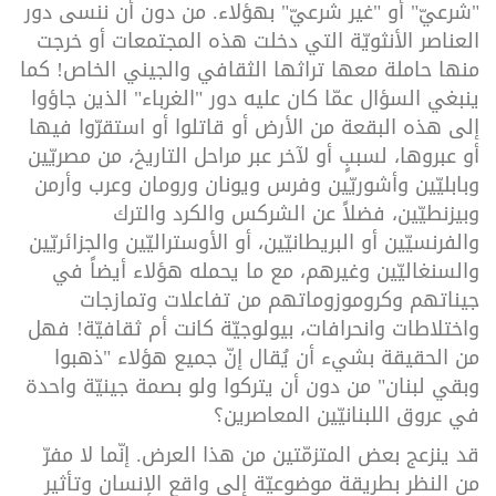
"شرعيّ" أو "غير شرعيّ" بهؤلاء. من دون أن ننسى دور
العناصر الأنثويّة التي دخلت هذه المجتمعات أو خرجت
منها حاملة معها تراثها الثقافي والجيني الخاص! كما
ينبغي السؤال عمّا كان عليه دور "الغرباء" الذين جاؤوا
إلى هذه البقعة من الأرض أو قاتلوا أو استقرّوا فيها
أو عبروها، لسببٍ أو لآخر عبر مراحل التاريخ، من مصريّين
وبابليّين وأشوريّين وفرس ويونان ورومان وعرب وأرمن
وبيزنطيّين، فضلاً عن الشركس والكرد والترك
والفرنسيّين أو البريطانيّين، أو الأوستراليّين والجزائريّين
والسنغاليّين وغيرهم، مع ما يحمله هؤلاء أيضاً في
جيناتهم وكروموزوماتهم من تفاعلات وتمازجات
واختلاطات وانحرافات، بيولوجيّة كانت أم ثقافيّة! فهل
من الحقيقة بشيء أن يُقال إنّ جميع هؤلاء "ذهبوا
وبقي لبنان" من دون أن يتركوا ولو بصمة جينيّة واحدة
في عروق اللبنانيّين المعاصرين؟
قد ينزعج بعض المتزمّتين من هذا العرض. إنّما لا مفرّ
من النظر بطريقة موضوعيّة إلى واقع الإنسان وتأثير