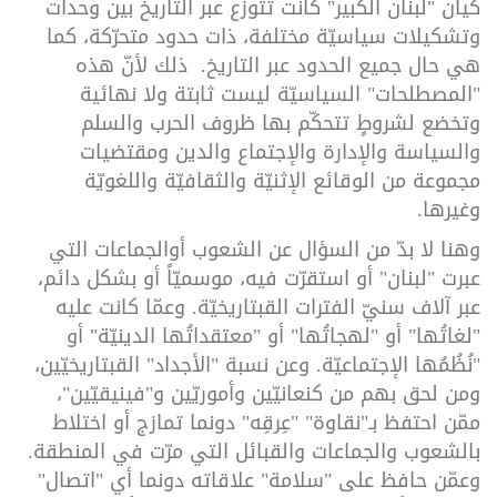
كيان "لبنان الكبير" كانت تتوزّع عبر التاريخ بين وحدات
وتشكيلات سياسيّة مختلفة، ذات حدود متحرّكة، كما
هي حال جميع الحدود عبر التاريخ. ذلك لأنّ هذه
"المصطلحات" السياسيّة ليست ثابتة ولا نهائية
وتخضع لشروطٍ تتحكّم بها ظروف الحرب والسلم
والسياسة والإدارة والإجتماع والدين ومقتضيات
مجموعة من الوقائع الإثنيّة والثقافيّة واللغويّة
وغيرها.
وهنا لا بدّ من السؤال عن الشعوب أوالجماعات التي
عبرت "لبنان" أو استقرّت فيه، موسميّاً أو بشكل دائم،
عبر آلاف سنيّ الفترات القبتاريخيّة. وعمّا كانت عليه
"لغاتُها" أو "لهجاتُها" أو "معتقداتُها الدينيّة" أو
"نُظُمُها الإجتماعيّة. وعن نسبة "الأجداد" القبتاريخيّين،
ومن لحق بهم من كنعانيّين وأموريّين و"فينيقيّين"،
ممّن احتفظ بـ"نقاوة" "عِرقِه" دونما تمازج أو اختلاط
بالشعوب والجماعات والقبائل التي مرّت في المنطقة.
وعمّن حافظ على "سلامة" علاقاته دونما أي "اتصال"