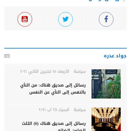
جواد عدره
سياسة
الأربعاء ١٧ تشرين الثاني ٢٠٢١
رسائل إلى صديق هناك: من النأي
بالنفس إلى النأي عن النفس
سياسة
السبت ٢٨ آب ٢٠٢١
رسائل إلى صديق هناك (6) الثلث
الضامن الضائع