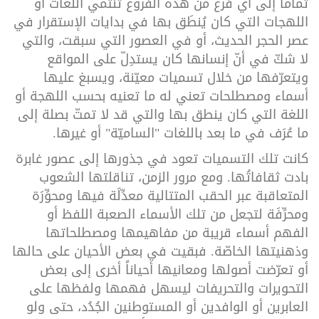
تماماً إلى أي فرع من هذه الفروع تنتمي اللغات أو
اللهجات التي كان يُنطَق بها في بدايات الإستقرار في
عصر الحجر الحديث، أو في العصور التي سبقت، والتي
لا شكّ في أنّ إنسانها كان يستدِلّ على المواقع
ويتعرّفها من خلال تسميات معيّنة، ويسبغ عليها
أسماء ومصطلحات تعني له ما تعنيه بحسب اللهجة أو
اللغة التي كان ينطق بها والتي قد لا تمتّ بصلة إلى
ما عُرَف في ما بعد باللغات "الساميّة" أو غيرها.
كانت تلك التسميات تعود في جذورها إلى عصور غابرة
بادت ثقافاتُها. ومع مرور الزمن، تناقلتها الشعوب
المتعاقبة عبر الحقب المتتالية معدِّلَة فيها ومحوِّرَة
ومحرِّفَة لتجعل من تلك الأسماء الصعبة اللفظ أو
الفهم أسماء قريبة من مفاهيمها ومصطلحاتها
وذهنيتها الخاصّة. فبقيت في بعض الأحيان على حالها
أو تعرّضت أصولها ومعانيها أحياناً أخرى إلى بعض
التحويرات والتحريفات ليسهل فهمها ولفظها على
العابرين أو الوافدين أو المستوطنين الجُدُد، حتى ولو