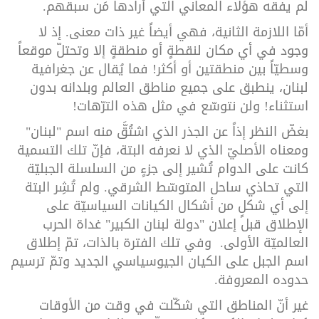
لم يفقه هؤلاء المعاني التي أرادها مَن سبقهم.
أمّا اللازمة الثانية، فهي أيضاً غير ذات معنى. إذ لا
وجود في أي مكان لنقطةٍ أو منطقةٍ إلا وتحتلّ موقعاً
وسطيّاً بين منطقتين أو أكثر! فما يُقال عن جغرافية
لبنان، ينطبق على جميع مناطق العالم وبلدانه بدون
استثناء! ولن نتوسّع في مثل هذه الترّهات!
بغضّ النظر إذاً عن الجذر الذي اشتُقَّ منه اسم "لبنان"
ومعناه الأصليّ الذي لا نعرفه البتة، فإنّ تلك التسمية
كانت على الدوام تُشير إلى جزءٍ من السلسلة الجبليّة
التي تحاذي ساحل المتوسّط الشرقي. ولم تُشِر البتة
إلى أي شكلٍ من أشكال الكيانات السياسيّة على
الإطلاق قبل إعلان "دولة لبنان الكبير" غداة الحرب
العالميّة الأولى. وفي تلك الفترة بالذات، تمّ إطلاق
اسم الجبل على الكيان الجيوسياسي الجديد وتمّ ترسيم
حدوده المعروفة.
غير أنّ المناطق التي شكّلت في وقت من الأوقات