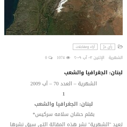
رأي حرّ
آراء ومقابلات
الشهرية
الإثنين ٠٣ آب ٢٠٠٩
1074
0
لبنان: الجغرافيا والشعب
الشهرية – العدد 70 – آب 2009
1
لبنان: الجغرافيا والشعب
بقلم حسّان سلامه سركيس*
تعيد "الشهرية" نشر هذه المقالة التي سبق نشرها