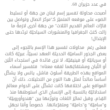
في عدد حزيران 68.
أصبحت محاولة تفسير إسم لبنان من جهة أو تسليط
الضوء على موقعه المتميّز كـ"مركز اتصال وتواصل بين
قارّات العالم القديم الثلاث" من جهة أخرى لازمةً ما
زالت كتبُ الجغرافيا والمنشورات السياحيّة تردّدها حتى
الإبتذال!
فعلى رغم محاولات تفسير هذا الإسم باللجوء إلى
بعض الجذور الساميّة الحديثة العهد نسبيّاً، عبريّة كانت
أو سريانيّة أو فينيقيّة، لا نرى فائدة في استجداء اللَبَن
أو اللُبان ومشتقاتِهما لفقه معناه! فتفسير أسماء
المواقع بهذه الطريقة أسلوبٌ فاشل، يائس ولا يشكّل
أساساً صالحاً لمثل هذا النوع من التحليلات. ذلك أنّ
المواقع على اختلافها كانت تشكّل على الدوام معالمَ
استدلاليّة بالنسبة إلى الإنسان الذي استوطنها منذ
القِدَم، وقبل تمايُز اللغات وتوزّعها بين "هندوأوروبيّة"
و"ساميّة" و"حاميّة" ومتفرّعاتها. خصوصاً وأننا نجهل