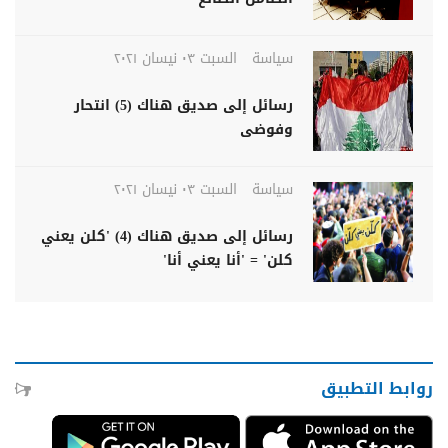
سياسة
السبت ٠٣ نيسان ٢٠٢١
رسائل إلى صديق هناك (5) انتحار
وفوضى
سياسة
السبت ٠٣ نيسان ٢٠٢١
رسائل إلى صديق هناك (4) 'كلن يعني
كلن' = 'أنا يعني أنا'
روابط التطبيق