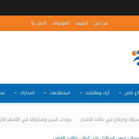
من نحن
أرشيف
انفوغراف
اتصل بنا
ع خاص
آراء ومقابلات
استطلاعات
اصدارات
مد
قة وارتفاع في حالات الانتحار
حوادث السير وضحاياها في الأشهر الأربعة الأولى من ال
سان- حروب إسرائيل على لبنان: عناقيد الغضب