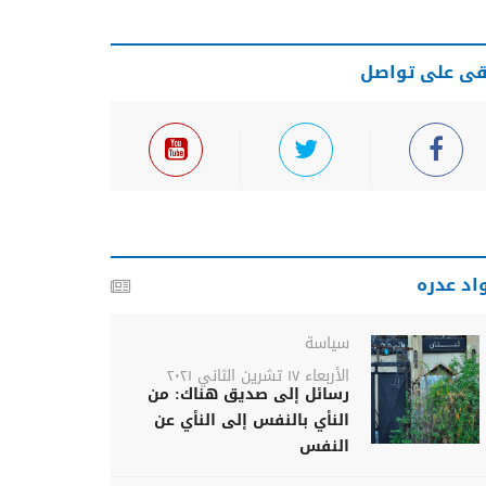
قى على تواصل
اد عدره
سياسة
الأربعاء ١٧ تشرين الثاني ٢٠٢١
رسائل إلى صديق هناك: من
النأي بالنفس إلى النأي عن
النفس