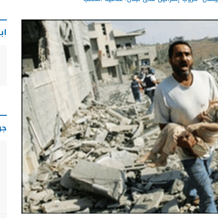
اب
جو