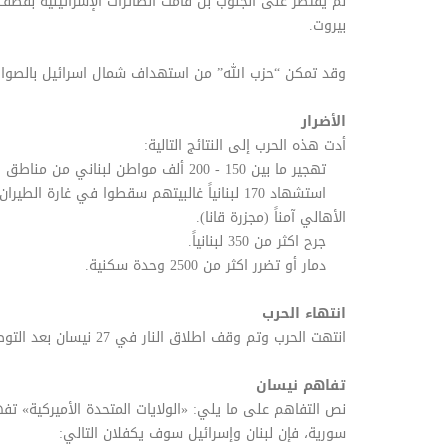
لم يقتصر على الجنوب بل قامت الطائرات الإسرائيلية بقص
بيروت.
وقد تمكن “حزب الله” من استهداف شمال اسرائيل بالصواري
الأضرار
أدت هذه الحرب إلى النتائج التالية:
تهجير ما بين 150 - 200 ألف مواطن لبناني من مناطق الجنوب.
استشهاد 170 لبنانياً غالبيتهم سقطوا في غارة 
الأهالي آمناً (مجزرة قانا).
جرح اكثر من 350 لبنانياً.
دمار أو تضرر اكثر من 2500 وحدة سكنية.
انتهاء الحرب
انتهت الحرب وتم وقف اطلاق النار في 27 نيسان بعد التوصل إلى تفاهم عرف باسم «تفاهم نيسان».
تفاهم نيسان
نص التفاهم على ما يلي: «الولايات المتحدة الأميركية» تف
سورية، فإن لبنان وإسرائيل سوف يكفلان التالي: