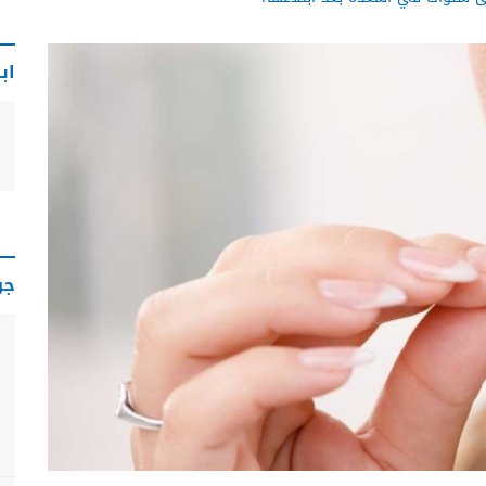
اب
جو