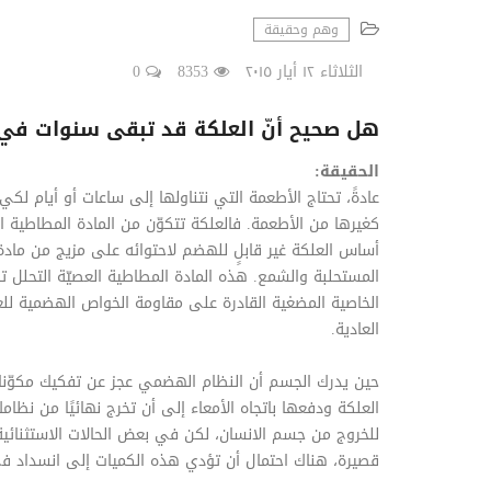
وهم وحقيقة
الثلاثاء ١٢ أيار ٢٠١٥
8353
0
هل صحيح أنّ العلكة قد تبقى سنوات في ا
الحقيقة:
عادةً، تحتاج الأطعمة التي نتناولها إلى ساعات أو أيام لك
كغيرها من الأطعمة. فالعلكة تتكوّن من المادة المطاطية ال
أساس العلكة غير قابلٍ للهضم لاحتوائه على مزيج من مادة 
المستحلبة والشمع. هذه المادة المطاطية العصيّة التحلل 
الخاصية المضغية القادرة على مقاومة الخواص الهضمية لل
العادية.
حين يدرك الجسم أن النظام الهضمي عجز عن تفكيك مكوّنات
العلكة ودفعها باتجاه الأمعاء إلى أن تخرج نهائيًا من نظامك 
للخروج من جسم الانسان، لكن في بعض الحالات الاستثنائية
قصيرة، هناك احتمال أن تؤدي هذه الكميات إلى انسداد 