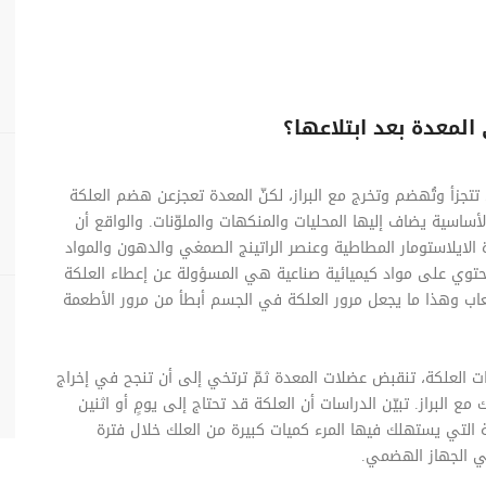
لمعدة بعد ابتلاعها؟
ي تتجزأ وتُهضم وتخرج مع البراز، لكنّ المعدة تعجزعن هضم العلكة
أساسية يضاف إليها المحليات والمنكهات والملوّنات. والواقع أن
الايلاستومار المطاطية وعنصر الراتينج الصمغي والدهون والمواد
تحتوي على مواد كيميائية صناعية هي المسؤولة عن إعطاء العلكة
عاب وهذا ما يجعل مرور العلكة في الجسم أبطأ من مرور الأطعمة
 العلكة، تنقبض عضلات المعدة ثمّ ترتخي إلى أن تنجح في إخراج
مع البراز. تبيّن الدراسات أن العلكة قد تحتاج إلى يومٍ أو اثنين
 التي يستهلك فيها المرء كميات كبيرة من العلك خلال فترة
في الجهاز الهضمي.