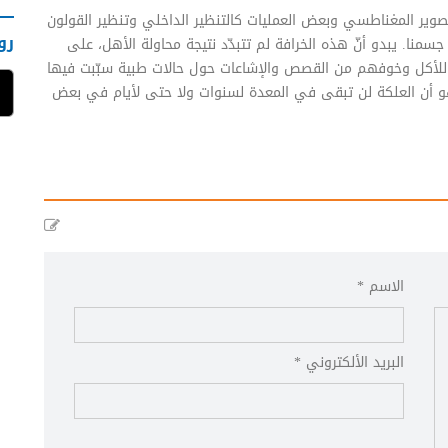
تصوير المغناطسي وبعض العمليات كالتنظير الداخلي وتنظير القولون
رو
منا. يبدو أنّ هذه الخرافة لم تتبدّد نتيجة محاولة الأهل، على
حة للأكل وخوفهم من القصص والإشاعات حول حالات طبية سبّبت فيها
 هو أن العلكة لن تبقى في المعدة لسنوات ولا حتى لأيام في بعض
الاسم *
البريد الألكتروني *