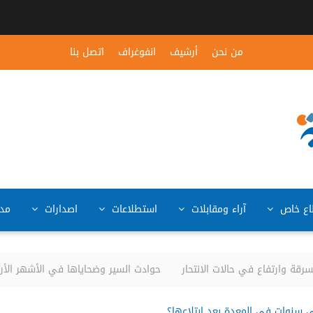
من نحن
أرشيف
انفوغراف
اتصل بنا
ع خاص
آراء ومقابلات
استطلاعات
اصدارات
مد
قة وارتفاع في حالات الانتحار
حوادث السير وضحاياها في الأشهر الأربعة الأولى من ا
ى سنوات في المعدة بعد ابتلاعها؟