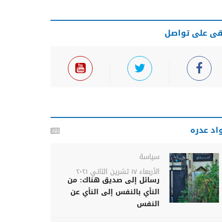
قى على تواصل
اد عدره
سياسة
الأربعاء ١٧ تشرين الثاني ٢٠٢١
رسائل إلى صديق هناك: من
النأي بالنفس إلى النأي عن
النفس