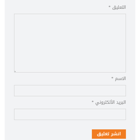
التعليق *
الاسم *
البريد الألكتروني *
انشر تعليق