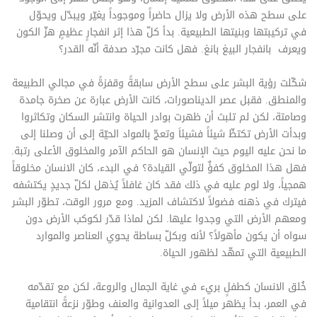
على سطح هذه الأرض ولا يزال حاضراً وموجوداً يغيّر ويبدّل ويحوّل
في تركيبتها وبنيتها الطبيعية. بدأ كلّ هذا إثر انفجارٍ عظيمٍ هزّ الكون
ويعرف بانفجار البيغ بانغ. فهل كانت مجرّد صدفة أنّه القدر؟
شكّلت رؤية البشر على سطح الأرض سابقةً وقفزةً في مجالي الطبيعة
والمنطق. فقبل عصر الديناصورات، كانت الأرض عبارة عن صخرة جامدة
وصامتة، لكن لم تلبث أن ظهرت بوادر الحياة وانتشر السكان وتكاثروا
وبدأت الأرض تكتظّ شيئاً فشيئاَ وتعجّ بالمواد الحيّة إلى أن وصلنا إلى
ما نحن عليه اليوم حيث الإنسان هو الحاكم الآمر والمخلوق الأعلى رتبة.
فهل هذا المخلوق كفؤٌ لتولّي القيادة؟ في البدء، كان الانسان مخلوقاً
همجياً، ولا لوم عليه في ذلك فقد كان غافلاً يُذهل لكلّ جديدٍ يكتشفه
فيترك في ذهنه فضولاً لاكتشاف المزيد. ومع مرور الوقت، تطوّر البشر
ومعهم الأرض التي وجدوا عليها. لكن لماذا قدّر لكوكب الأرض دون
سواه أن يكون مأهولاً؟ لأنه وبكلّ بساطة يحوي العناصر والموارد
الطبيعية التي تمهّد لظهور الحياة.
خُلق الانسان كطفلٍ بريء في غاية الجمال والروعة، لكن مع تقدّمه
في العمر، بدأ يظهر ميلاً إلى العدوانية والعنف وطوّر نزعةً انتقامية