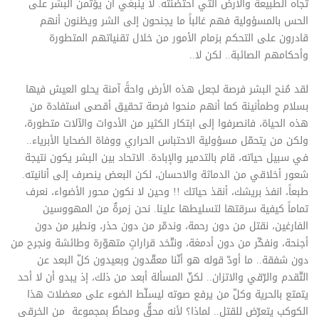
تجاه الطبيعة والأرض التي احتضنته. لا ينبغي أن يؤتمن البشر على
الحس بالمسؤولية فهم غالباً ما يجنحون إلى الشر ويظنون أنهم
قادرون على التحكم بزمام الأمور من خلال تقنياتهم المتطورة
وأحكامهم الصائبة.. لكن لا..
لقد مُنح البشر فرصة لجعل هذه الأرض واحةً آمنة يحلو العيش فيها
بسلام وطمأنينة كما أنهم منحوا فرصة تحقيق أقصى استفادة من
هذه الحياة، فانصرفوا إلى ابتكار الكثير من الأدوات والآلات متطورة،
ولكن من يتحمّل مسؤولية الاحتباس الحراري ووفاة الضحايا الأبرياء..
في سبيل حياته، قام بالتدمير والإبادة. الاتحاد بين البشر يكون نتيجة
شعور أخلاقي من الدماثة والاحسان، لكن البعض ينصرف إلى أنانيته.
طبعاً، انفذ بريشك، أنقذ حياتك !! وحين لا نكون محور الأضواء، نعرف
تماماً كيفية سرقتها لتسليطها علينا. نحن زمرةٌ من المهووسين
الفارغين، نقتل من دون رحمة، وندمّر من دون حذر، ونطير من دون
أجنحة، ونفكّر من دون أدمغة، ونتّخد قراراتٍ متهوّرة وطائشة ونجرح من
دون شفقة.. ما أودّ قوله هو أنّنا معقّدون وبعيدون كلّ البعد عن
التّقدم والرّقي والاتزان.. لكنّ المسألة أبعد من ذلك، إذ يبدو أن لا أحد
يتمتع بالحرية وكلّ من يرفع صوته ليسلّط الضوء على معضلات هذا
الكوكب يتعرّض للقتل.. لماذا؟ لأنه محقٌّ ومحاطٌ بمجموعة من الخرقى