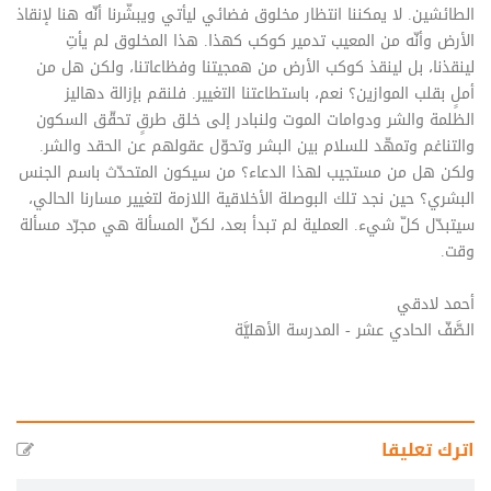
الطائشين. لا يمكننا انتظار مخلوق فضائي ليأتي ويبشّرنا أنّه هنا لإنقاذ
الأرض وأنّه من المعيب تدمير كوكب كهذا. هذا المخلوق لم يأتِ
لينقذنا، بل لينقذ كوكب الأرض من همجيتنا وفظاعاتنا، ولكن هل من
أملٍ بقلب الموازين؟ نعم، باستطاعتنا التغيير. فلنقم بإزالة دهاليز
الظلمة والشر ودوامات الموت ولنبادر إلى خلق طرقٍ تحقّق السكون
والتناغم وتمهّد للسلام بين البشر وتحوّل عقولهم عن الحقد والشر.
ولكن هل من مستجيب لهذا الدعاء؟ من سيكون المتحدّث باسم الجنس
البشري؟ حين نجد تلك البوصلة الأخلاقية اللازمة لتغيير مسارنا الحالي،
سيتبدّل كلّ شيء. العملية لم تبدأ بعد، لكنّ المسألة هي مجرّد مسألة
وقت.
أحمد لادقي
الصَّفّ الحادي عشر - المدرسة الأهليَّة
اترك تعليقا