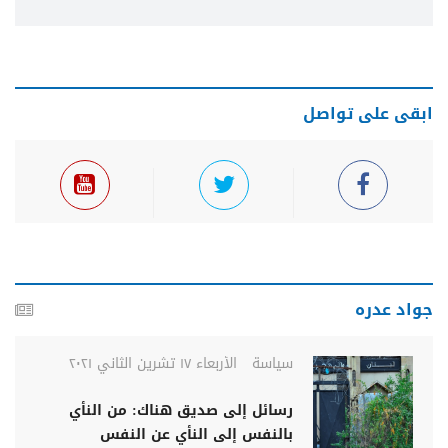
ابقى على تواصل
جواد عدره
سياسة
الأربعاء ١٧ تشرين الثاني ٢٠٢١
رسائل إلى صديق هناك: من النأي
بالنفس إلى النأي عن النفس