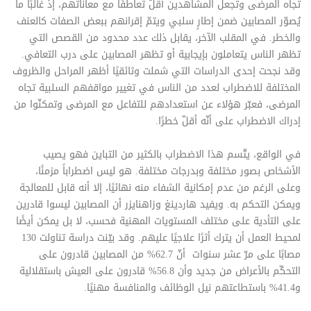
تجاه المرضى وتجعل المشاهدين أقلّ تعاطفًا مع معاناتهم، إذ غالبًا ما
يُصوّر المصابين ضمن إطارٍ سلبي ويتمّ إقرانهم ببعض الصفات كالعنف
والخطر. في المقلب الآخر، يقابل ذلك عدد محدود من القصص التي
تظهر الناس يتعاملون بإيجابية أو تظهر المصابين على درب التعافي.
وقد نجحت إحدى الدراسات التي شملت وثائقيًا أظهر المراحل والظروف
المختلفة للاضطراب لعدد من الناس في تغيير مواقفهم السلبية تجاه
المرضى، فعبّر هؤلاء عن استعدادهم للتفاعل مع المرضى وتمكنّوا من
إدراك الاضطراب على أنّه أقلّ خطرًا.
في الواقع، يتّسم هذا الاضطراب بالكثير من التباين فهو يصيب
الأشخاص بصور مختلفة وبدرجات مختلفة. هو ليس اضطراباً مزمنًا،
وعلى الرغم من عدم إمكانية الشفاء منه نهائيًا، إلا أنه قابل للمعالجة
ويمكن التحكم به. ويفيد هاردينغ وزاهنايزر أن المصابين ليسوا قادرين
على التأدية على مختلف المستويات المهنية فحسب، لا بل يمكن أيضًا
لمحيط العمل أن يترك أثرًا علاجيًا عليهم. وقد بيّنت دراسة تناولت 130
مصابًا على مرّ عشر سنوات أنّ 62.7% من المصابين قادرون على
التحكّم بالأعراض من جديد وأن 56.8% قادرون على العيش باستقلالية
و41.4% باستطاعتهم نيل الوظائف والمنافسة مهنيًا.