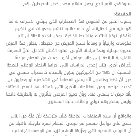
سلوكهم، الأمر الذي يجعل منهم مصدر خطر للمحيطين بهم.
الحقيقة:
يشوب الكثير من الغموض هذا الاضطراب الذي ينبغي الاعتراف به لما
هو عليه في الحقيقة، أي حالة ذهنية تتسّم بصعوبات في تنظيم
الأفكار، تركيز الانتباه وتنشيط الذاكرة. يمكن لهذه الحالة أن تثير
هلوسات وارتياباً وأوهاماً تسلخ المريض عن محيطه. يتطور هذا المرض
بصورة مرحلية وتعدّ مراحله الأولى الفترة الأمثل للتدخل. لكنّ المعرفة
التقليدية الرائجة، إلى جانب عوامل أخرى، جعلت من الفصام مرادفًا
لأعراض أخرى. بيّنت إحدى الدراسات التي أجراها الاتحاد الوطني للصحة
النفسية أن 85% من الأميركيين يقرّون بالفصام كاضطراب نفسي في
حين أنّ 64% يعتقدون أنّه يعني انفصاماً في الشخصية أو يعجزون عن
تحديد أعراضه. ومن المغالطات الأخرى التي يتمسّك بها البعض الاعتقاد
بأنّه مرض لا يشفى منه، وبأنّ جميع المرضى يتأثرون به بالطريقة ذاتها
وليس بمقدورهم تولي وظائف عالية المستوى.
والواقع أن هذه الاعتقادات الخاطئة ظلّت مترسّخة لأنّ قلّة من الناس
تبقى على تواصل مستمر مع مرضى الفصام لفترة طويلة، ناهيك عن
أن القوالب النمطية التي يعزّزها الإعلام تزيد من الوصمة الاجتماعية