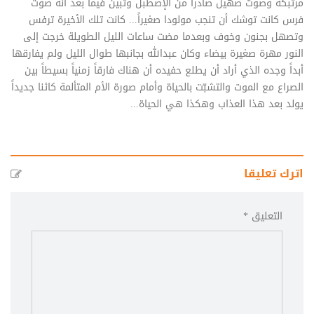
مرتبكة وصوت صهيل صادراً من الإصطبل وتبين فيما بعد أنه صوت
فرس كانت توشك أن تنجب مولودا صغيراً... كانت تلك الأخيرة ترفس
وتصهل بجنون وخوف وبعدما مضت ساعات الليل الطويلة خرجت إلى
النور مهرة صغيرة بيضاء وكان عبدالله بجانبها طوال الليل ولم يفارقها
أبداً وجده الذي أراد أن يطلع حفيده أن هناك فارقاً زمنياً بسيطاً بين
الصراع مع الموت والتشبّت بالحياة وأمام صورة الأم المتألمة كائنا جديداً
يولد بعد هذا العذاب وهكذا هي الحياة...
اترك تعليقا
التعليق *