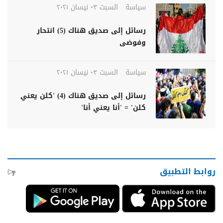
سياسة
السبت ٠٣ نيسان ٢٠٢١
رسائل إلى صديق هناك (5) انتحار
وفوضى
سياسة
السبت ٠٣ نيسان ٢٠٢١
رسائل إلى صديق هناك (4) 'كلن يعني
كلن' = 'أنا يعني أنا'
روابط التطبيق