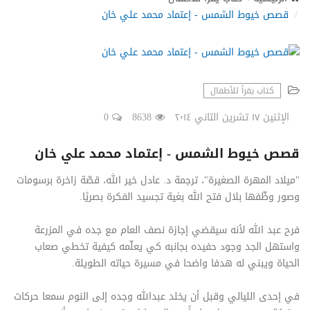
N
قصص خيوط الشمس - إعتماد محمد علي خان
a
v
i
g
a
كتاب يقرأ للأطفال
t
i
الإثنين ١٧ تشرين الثاني ٢٠١٤
8638
0
o
n
قصص خيوط الشمس - إعتماد محمد علي خان
"ميلاد المهرة الصغيرة"، ترجمة د. عادل خير الله، قصّة زاخرة برسومات
وصور وظّفها بلال فتح الله بغية تجسيد الفكرة بصريًا.
فرح عبد الله لأنه سيقضي إجازة نصف العام مع جده في المزرعة
واستهل الجد وجود حفيده بجانبه كي يعلّمه كيفية تخطي صعاب
الحياة ويبني له هدفا واضحا في مسيرة حياته الطويلة.
في إحدى الليالي وقبل أن يخلد عبدالله وجده إلى النوم سمعا حركات