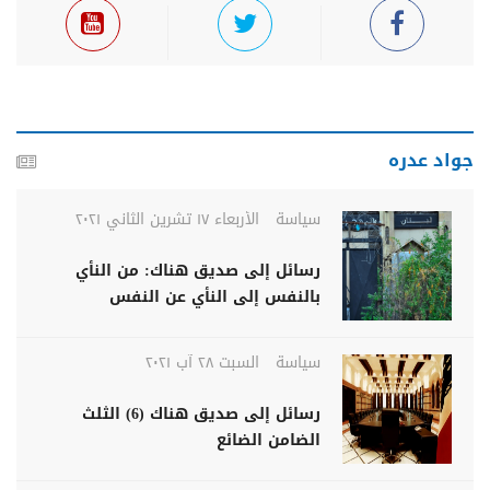
جواد عدره
سياسة
الأربعاء ١٧ تشرين الثاني ٢٠٢١
رسائل إلى صديق هناك: من النأي
بالنفس إلى النأي عن النفس
سياسة
السبت ٢٨ آب ٢٠٢١
رسائل إلى صديق هناك (6) الثلث
الضامن الضائع