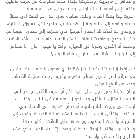
والظاهر أن مارغريت (وتذكّرتها جيّدًا) أخذت معلومات من شركة فابرلين،
فكتبت إلى أهلها ليستقبلوني، ويساعدوني في أمر سفري.
سررت جدًا بهذا اللقاء، وقلت: مفاجأة سارّة جدًا. ثمّ التفت إلى صبيّة
جميلة واقفة إلى جنبه و قال: هذه ابنتي ملدرد التي تسوق السيّارة،
وزوجتي قد أعدّت لك إفطارًا أميركيًا، كي تتعرّف إلى حضارة أميركا من
خلال المطبخ. وصافحت الفتاة، وتقدّم المستر دافيدسون، وأخذ الحقيبة،
وحملت أنا الأخرى وسرنا إلى السيارة. وأنت يا نجيب؟ قال: أنا مسافر
إلى نيويورك، وأراك في لبنان إن شاء المولى!
كان إفطارًا أميركيًا عظيمًا. خبز ذرة طازج معجون بالحليب، بيض مقلي
مع شرائح لحم الخنزير المملّح، قهوة، وكريما وجبنة متنوّعة الأصناف،
وعدد من أنواع المربّى.
وكان حديثنا يدور حول لبنان. تريد الأمّ أن تعرف الكثير عن طرابلس:
البيوت، المخازن، المآكل، وعن أحوال المعيشة في لبنان. وكنت قد
ابتعت في بيروت علبة بقلاوة، أردت أن أهديها إلى الأستاذ في
شيكاغو. واكنّني قررت أن أعطيها لهذه العائلة الكريمة. وقمت إلى
الحقيبة، وأخرجت البقلاوة، ووضعتها على المائدة. أكلوا منها
واستطابوا، وقالت الزوحة مخاطبة زوجها: إنّ البلد الذي يصنع هذه
الحلوى بلدٌ متحضّرٌ، ولا شكّ.