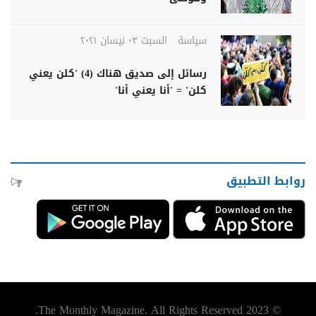
سياسة
السبت ٠٣ نيسان ٢٠٢١
رسائل إلى صديق هناك (4) 'كلن يعني
كلن' = 'أنا يعني أنا'
روابط التطبيق
© 2023 The Monthly Magazine. All Rights Reserved.