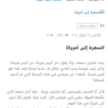
N
a
v
i
g
ثقافة شعبية
a
t
الإثنين ٠٨ أيلول ٢٠١٤
3361
0
i
o
السفرة إلى أميركا
n
وعند المخرج، سمعت رجلًا يقول: من أنيس فريحة، من أنيس فريحة؟
وكان نجيب ضومط يسير أمامي، فقال له، عندما وصلنا إليه: هذا هو
أنيس فريحة. صُعقت! من يعرفني في هذه المدينة التي لم أسمع
باسمها؟
قال: أنا المستر دافيدسون، أبة مارغريت زوجة... (ولا أذكر اسمه) التي
علّمتها العربيّة، وهي في طرابلس الآن. كتبت إلينا، لتقول إنّك تصل
إلى أميركا في هذا اليوم.