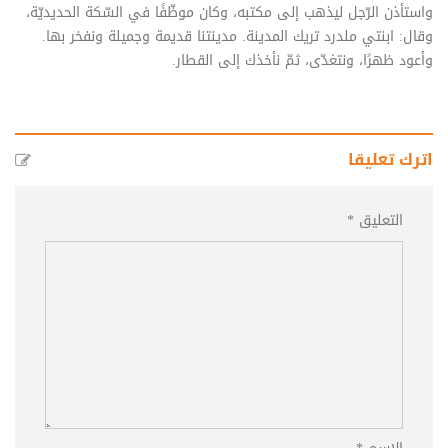
واستأذن الرّجل ليذهب إلى مكتبه، وكان موظّفًا في السّكة الحديديّة،
وقال: ابنتي ملدرد تريك المدينة. مدينتنا قديمة وجميلة ونفخر بها.
وأعود ظهرًا، ونتغدّى، ثمّ نأخذك إلى القطار.
اترك تعليقا
التعليق *