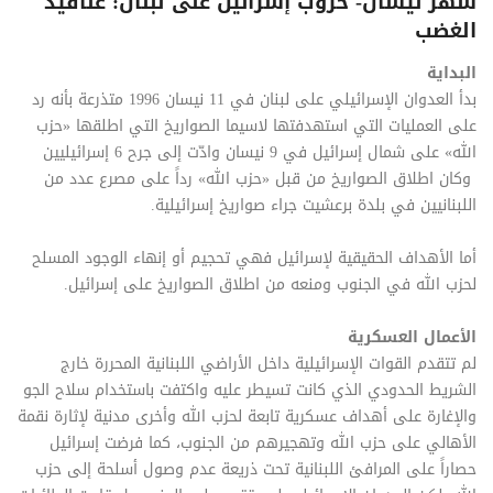
شهر نيسان- حروب إسرائيل على لبنان: عناقيد
الغضب
البداية
بدأ العدوان الإسرائيلي على لبنان في 11 نيسان 1996 متذرعة بأنه رد
على العمليات التي استهدفتها لاسيما الصواريخ التي اطلقها «حزب
الله» على شمال إسرائيل في 9 نيسان وادّت إلى جرح 6 إسرائيليين
وكان اطلاق الصواريخ من قبل «حزب الله» رداً على مصرع عدد من
اللبنانيين في بلدة برعشيت جراء صواريخ إسرائيلية.
أما الأهداف الحقيقية لإسرائيل فهي تحجيم أو إنهاء الوجود المسلح
لحزب الله في الجنوب ومنعه من اطلاق الصواريخ على إسرائيل.
الأعمال العسكرية
لم تتقدم القوات الإسرائيلية داخل الأراضي اللبنانية المحررة خارج
الشريط الحدودي الذي كانت تسيطر عليه واكتفت باستخدام سلاح الجو
والإغارة على أهداف عسكرية تابعة لحزب الله وأخرى مدنية لإثارة نقمة
الأهالي على حزب الله وتهجيرهم من الجنوب، كما فرضت إسرائيل
حصاراً على المرافئ اللبنانية تحت ذريعة عدم وصول أسلحة إلى حزب