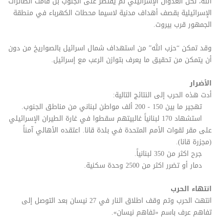
الله، لكن العدوان الإسرائيلي لم يقتصر على الجنوب بل قامت الطائرات
الإسرائيلية بقصف أهداف مدنية لاسيما محطات الكهرباء في منطقة
الجمهور قرب بيروت.
وقد تمكن “حزب الله” من استهداف شمال اسرائيل بالصواريخ من دون
أن يتمكن من تحقيق ما يعرف بتوازن الرعب مع إسرائيل.
الأضرار
أدت هذه الحرب إلى النتائج التالية:
تهجير ما بين 150 - 200 ألف مواطن لبناني من مناطق الجنوب.
استشهاد 170 لبنانياً غالبيتهم سقطوا في غارة الطيران الإسرائيلي
على مقر لقوات الأمم المتحدة في بلدة قانا. اعتقده الأهالي آمناً
(مجزرة قانا).
جرح اكثر من 350 لبنانياً.
دمار أو تضرر اكثر من 2500 وحدة سكنية.
انتهاء الحرب
انتهت الحرب وتم وقف اطلاق النار في 27 نيسان بعد التوصل إلى
تفاهم عرف باسم «تفاهم نيسان».