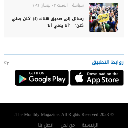
سياسة
السبت ٠٣ نيسان ٢٠٢١
رسائل إلى صديق هناك (4) 'كلن يعني
كلن' = 'أنا يعني أنا'
روابط التطبيق
© 2023 The Monthly Magazine. All Rights Reserved.
الرئيسية
من نحن
اتصل بنا