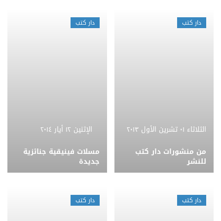
دار كتب
دار كتب
الثلاثاء ٠١ تشرين الأول ٢٠١٣
الإثنين ١٢ أيار ٢٠١٤
من منشورات دار كتب
مسلات فينيقية جنائزية
للنشر
جديدة
دار كتب
دار كتب