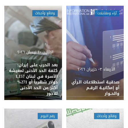
آراء ومقابلات
وقائع وأحداث
الإثنين ٢٠ نيسان ٢٠٢٦
بعد الحرب على إيران:
الأربعاء ٠٣ حزيران ٢٠٢٦
كلفة الحد الأدنى لمعيشة
الأسرة في لبنان 1,157
صدقيـة استطلاعـات الـرأي
دولار شهرياً أو 271%
أو إمكانيــة الرقــم
أكثر من الحد الأدنى
والحــوار
للأجور
وقائع وأحداث
رقم اليوم