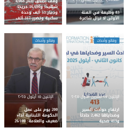
وقف إطلاق النار 4,068
شهيدًا و16,690 جريحًا
83 وظيفة في الفئة
ودمار 53 ألف وحدة
الأولى لا تزال شاغرة
سكنية وتضرر 317 ألف
وقائع وأحداث
وقائع وأحداث
الإثنين ٢٧ تشرين الأول ٢٠٢٥
الإثنين ١٥ أيلول ٢٠٢٥
ارتفاع حوادث السير
200 يوم على عمل
وضحاياها 2,462 حادثاً
الحكومة اللبنانية أداء
و413 ضحية
ضعيف والعلامة: 26/100