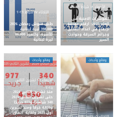
الأربعاء ١٨ شباط ٢٠٢٦
الثلاثاء ١٧ شباط ٢٠٢٦
المؤشرات الامنية في
العام 2025: ارقام مقلقة
طبق فتوش رمضان 2026
ارتفاع في اعداد القتلى
398,000 ليرة لبنانية
وجرائم السرقة وحوادث
للأسرة، وللفرد 80,000
السير
ليرة لبنانية
وقائع وأحداث
وقائع وأحداث
الأربعاء ٢٦ تشرين الثاني
٢٠٢٥
منذ تشرين الثاني 2024
حتى تشرين الثاني 2025
340 شهيدًا و977 جريحًا
و4,830 خرقًا ومنذ تشرين
أول 2023 ولغاية 'اتفاق'
الثلاثاء ٠٦ كانون الثاني ٢٠٢٦