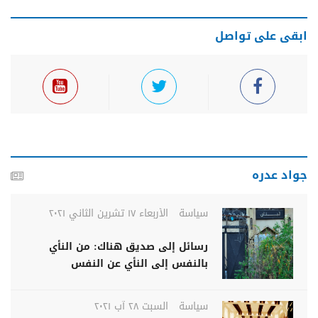
ابقى على تواصل
جواد عدره
سياسة
الأربعاء ١٧ تشرين الثاني ٢٠٢١
رسائل إلى صديق هناك: من النأي
بالنفس إلى النأي عن النفس
سياسة
السبت ٢٨ آب ٢٠٢١