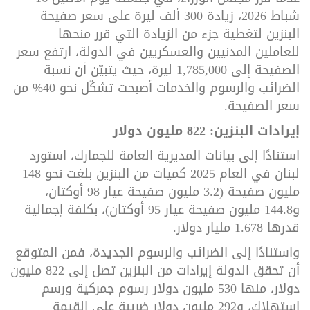
شباط 2026، زيادة 300 ألف ليرة على سعر صفيحة
البنزين لتغطية جزء من الزيادة التي قرر منحها
للعاملين المدنيين والعسكريين في الدولة، ارتفع سعر
الصفيحة إلى 1,785,000 ليرة، حيث يتبيّن أن نسبة
الضرائب والرسوم والخدمات أصبحت تشكّل نحو 40% من
سعر الصفيحة
.
إيرادات البنزين: 822 مليون دولار
استنادًا إلى بيانات المديرية العامة للجمارك، استورد
لبنان في العام 2025 كميات من البنزين بلغت نحو 148
مليون صفيحة (3.2 مليون صفيحة عيار 98 أوكتان،
و144.8 مليون صفيحة عيار 95 أوكتان)، بكلفة إجمالية
قدرها 1.678 مليار دولار
.
واستنادًا إلى الضرائب والرسوم الجديدة، فمن المتوقع
أن تحقق الدولة إيرادات من البنزين تصل إلى 822 مليون
دولار، منها 530 مليون دولار رسوم جمركية ورسم
استهلاك، و292 مليون دولار ضريبة على القيمة