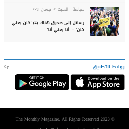
سياسة
السبت ٠٣ نيسان ٢٠٢١
رسائل إلى صديق هناك (4) 'كلن يعني
كلن' = 'أنا يعني أنا'
روابط التطبيق
© 2023 The Monthly Magazine. All Rights Reserved.