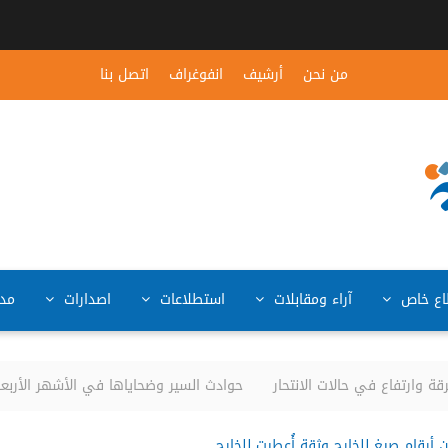
من نحن
أرشيف
انفوغراف
اتصل بنا
ع خاص
آراء ومقابلات
استطلاعات
اصدارات
مد
ارتفاع في حالات الانتحار
حوادث السير وضحاياها في الأشهر الأربعة الأولى من العام 
 أرقام صيغ للخارج وثقة أُعطيت للخارج