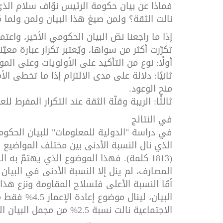
نالت الثقة؟ ولمن صيغ هذا البيان ولمن ولما مُ
إذا ما راجعنا نصّ البيان الحكومي الأخير، واعتم
تكرّرت أكثر من سواها، ويُعتبر تكرار عبارة معيّنة 
أولًا: نوع من التأكيد على الأولويات وعلى الم
ثانيًا: دلالة على مدى الالتزام إذا ما تخطى الأم
منح الوعود.
ثالثًا: الريبة وقلّة الثقة عند التكرار المفرط للع
في النتائج
في دراسة "الدولية للمعلومات" للبيان الحكومي
(1813 كلمة). فهذا الموضوع الذي يهتمّ به
المصارف، لم ينل إلا النسبة الأدنى في البيان
البيان، لينال 
الاجتماعية نالت نسبة 2.5% من مجمل البيان الحكومي، فقط لا غير!