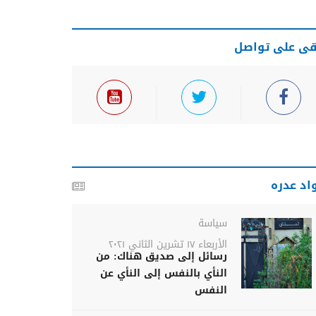
قى على تواصل
اد عدره
سياسة
الأربعاء ١٧ تشرين الثاني ٢٠٢١
رسائل إلى صديق هناك: من
النأي بالنفس إلى النأي عن
النفس