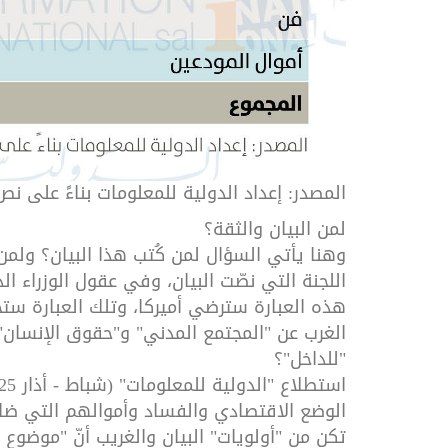
المصدر: إعداد الدولية للمعلومات بناءً على نص البيان 
لمن البيان والثقة؟
وهنا يأتي السؤال لمن كُتب هذا البيان؟ ولم
اللجنة التي نصّت البيان، وفي عقول الوزراء ال
هذه العبارة سترضي أميركا، وتلك العبارة ستحو
الغرب عن "المجتمع المدني" و"حقوق الإنسان" و
"للداخل"؟
الوضع الاقتصادي والفساد وأموالهم التي ضا
تكن من "أولويات" البيان والغريب أنّ "موضوع إ