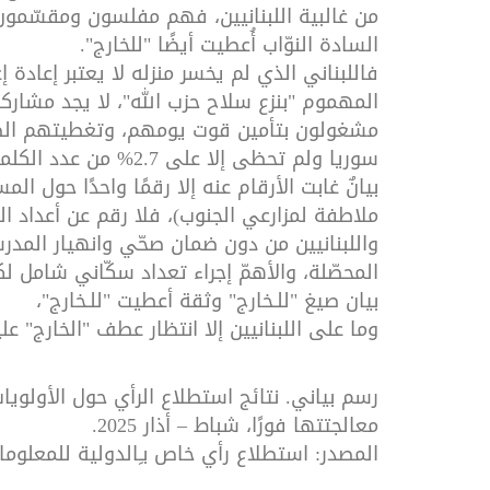
من غالبية اللبنانيين، فهم مفلسون ومقسّمون،
السادة النوّاب أُعطيت أيضًا "للخارج".
فاللبناني الذي لم يخسر منزله لا يعتبر إعادة إع
المهموم "بنزع سلاح حزب الله"، لا يجد مشاركة ك
مشغولون بتأمين قوت يومهم، وتغطيتهم الصحي
سوريا ولم تحظى إلا على 2.7% من عدد الكلمات.
بيانٌ غابت الأرقام عنه إلا رقمًا واحدًا حول ا
ملاطفة لمزارعي الجنوب)، فلا رقم عن أعداد ا
واللبنانيين من دون ضمان صحّي وانهيار المدرس
المحصّلة، والأهمّ إجراء تعداد سكّاني شامل لك
بيان صيغ "للـخارج" وثقة أعطيت "للـخارج"،
وما على اللبنانيين إلا انتظار عطف "الخارج" عل
رسم بياني. نتائج استطلاع الرأي حول الأولوي
معالجتتها فورًا، شباط – أذار 2025.
المصدر: استطلاع رأي خاص بـِالدولية للمعلوما