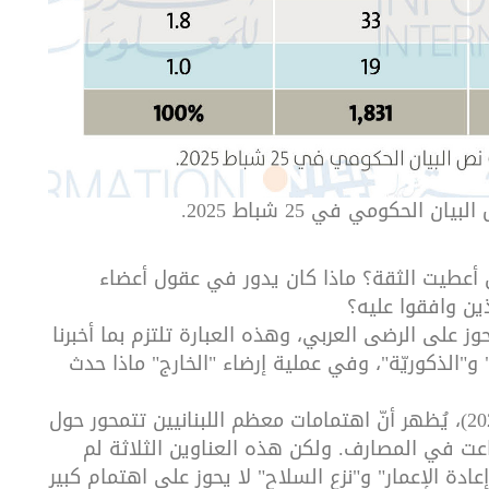
الحكومي في 25 شباط 2025.
ن أعطيت الثقة؟ ماذا كان يدور في عقول أعضاء
ذين وافقوا عليه؟
ز على الرضى العربي، وهذه العبارة تلتزم بما أخبرنا
"الذكوريّة"، وفي عملية إرضاء "الخارج" ماذا حدث
استطلاع "الدولية للمعلومات" (شباط - أذار 2025)، يُظهر أنّ اهتمامات معظم اللبنانيين تتمحور حول
عت في المصارف. ولكن هذه العناوين الثلاثة لم
عادة الإعمار" و"نزع السلاح" لا يحوز على اهتمام كبير