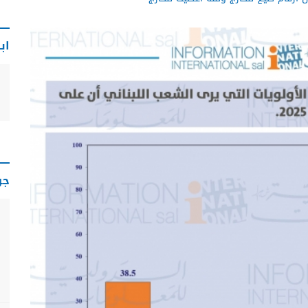
اب
جو