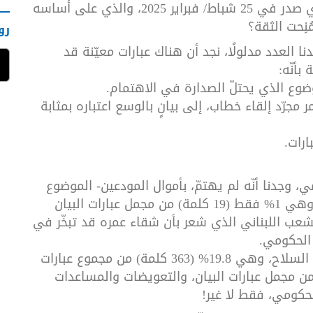
فماذا عن بيان حكومة الرئيس نوّاف سلام الذي صدر في 25 شباط/ فبراير 2025، والذي على أساسه
نِحت الثقة؟
رو
دنا العدد مدلولًا، نجد أن هناك عبارات معيّنة قد
بأنّه:
وضوع الذي يحتلّ الصدارة في الاهتمام.
ر مجرّد إلقاء خطاب، إلى بيانٍ بالوسع اعتباره بمثابة
بارات.
، وجدنا أنّه لم يهتمّ، بأموال المودعين- الموضوع
الذي نال النسبة الأدنى بين مختلف المواضيع وهي 1% فقط (19 كلمة) من مجمل عبارات البيان
 الشعب اللبناني الذي شعر بأن شقاء عمره قد تبخّر في
 الحكومي.
أمّا النسبة الأعلى فلسلاح المقاومة ونزع هذا السلاح، وهي 19.8% (363 كلمة) من مجموع عبارات
موضوع إعادة الإعمار 4.5% فقط من مجمل عبارات البيان، والتعويضات والمساعدات