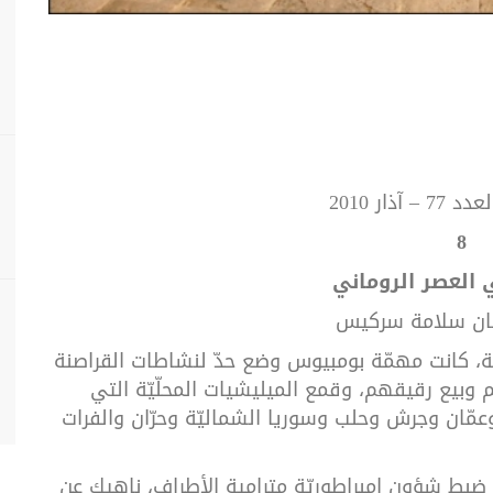
آذار 2010
8
العصر
الروماني
ن
سلامة
سركيس
ة،
كانت
مهمّة
بومبيوس
وضع
حدّ
لنشاطات
القراصنة
وبيع
رقيقهم،
وقمع
الميليشيات
المحلّيّة
التي
عمّان
وجرش
وحلب
وسوريا
الشماليّة
وحرّان
والفرات
ضبط
شؤون
إمبراطوريّة
مترامية
الأطراف،
ناهيك
عن