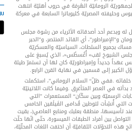
لجمهوريّة
الرومانيّة
الهَرِمَة
في
حروب
أهليّة
انتهت
رو
يوس
وحليفته
المصريّة
كليوباترا
السابعة
في
معركة
ل
له
وبدعم
أحد
أصدقائه
الأثرياء
من
رشوة
مجلس
ومان
و
”
الإمبراطور
”
،
أي
القائد
المنتصر،
و
”
الحبر
إمساك
بجميع
السلطات،
السياسيّة
والعسكريّة
جلس
الشيوخ
لقب
«
أُغُسطُس
»
،
الذي
يُسبغ
على
ُس
عهداً
جديداً
وإمبراطوريّة
كان
لها
أن
تستمرّ
طيلة
وّل
الكبير
إلى
قسمين
في
نهاية
القرن
الرابع
.
خلفائه
.
ففي
ظلّ
“
السلام
الروماني
”
،
استكملت
بدأته
في
العصر
المتأغرِق
.
وفيما
كانت
اللاتينيّة
ابات
الرسميّة
وبين
سكّان
“
المستعمرات
”
التي
ت
التي
أُنشِأت
لتوطين
قُدامى
الفَيلَقين
الخامس
ند
تأسيسها،
منطقة
بعلبك
ومنابع
العاصي
)
،
بقيت
التواصل
بين
أفراد
الطبقات
الميسورة،
حتّى
انّها
حلّت
ئج
هذه
التحوّلات
الثقافيّة
أن
اختفت
اللغات
المحلّيّة،