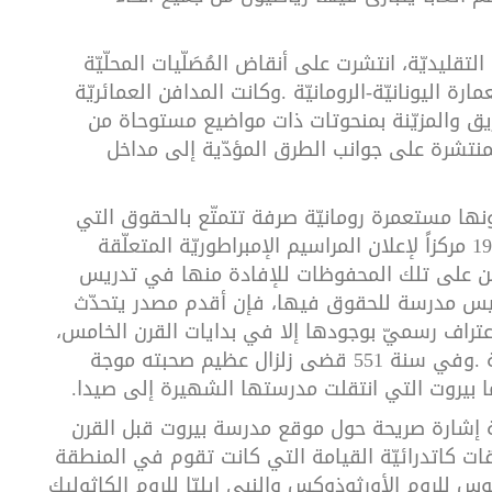
التقليديّة،
انتشرت
على
أنقاض
المُصَلّيات
المحلّيّة
عمارة
اليونانيّة
-
الرومانيّة
.
وكانت
المدافن
العمائريّة
يق
والمزيّنة
بمنحوتات
ذات
مواضيع
مستوحاة
من
منتشرة
على
جوانب
الطرق
المؤدّية
إلى
مداخل
نها
مستعمرة
رومانيّة
صرفة
تتمتّع
بالحقوق
التي
1
مركزاً
لإعلان
المراسيم
الإمبراطوريّة
المتعلّقة
ن
على
تلك
المحفوظات
للإفادة
منها
في
تدريس
يس
مدرسة
للحقوق
فيها،
فإن
أقدم
مصدر
يتحدّث
عتراف
رسميّ
بوجودها
إلا
في
بدايات
القرن
الخامس،
.
وفي
سنة
551
قضى
زلزال
عظيم
صحبته
موجة
ا
بيروت
التي
انتقلت
مدرستها
الشهيرة
إلى
صيدا
.
إشارة
صريحة
حول
موقع
مدرسة
بيروت
قبل
القرن
ات
كاتدرائيّة
القيامة
التي
كانت
تقوم
في
المنطقة
يوس
للروم
الأورثوذوكس
والنبي
إيليّا
للروم
الكاثوليك