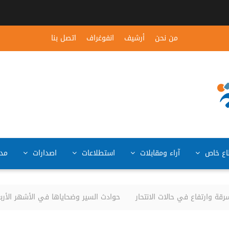
من نحن
أرشيف
انفوغراف
اتصل بنا
ع خاص
آراء ومقابلات
استطلاعات
اصدارات
مد
 وارتفاع في حالات الانتحار
حوادث السير وضحاياها في الأشهر الأربعة الأولى من الع