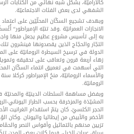
كالأراميّة،
بشكل
شبه
نهائي
من
الكتابات
الرس
الشفهي
لدى
بعض
الفئات
الاجتماعيّة
.
وبهدف
تشجيع
السكّان
المحلّيّين
على
اعتماد
الانجازات
العمرانيّة
.
وقد
تنبّه
الإمبراطور
“
أُغُس
به
إلى
تأسيس
مشروع
عظيم
يجعل
منها
واج
التجّار
والحجّاج
الذين
يقصدونها
فينشرون
تلك
الدولة
في
ترسيخ
السيطرة
الرومانيّة
على
الم
زهاء
أربعة
قرون
وتعاقب
على
تحقيقه
وتمويل
التي
أسهمت
في
تعميق
انتماء
السكّان
المحل
والأسماء
الرومانيّة،
منحُ
الإمبراطور
كركلا
سنة
2
الرومانيّة
.
وبفضل
مساهمة
السلطات
الدينيّة
والمدنيّة
ف
المشيّدَة
والمزخرفة
بحسب
الطراز
اليوناني
-
الر
الحجر
الكلسيّ،
كان
يتمّ
استقدام
الغرانيت
الأح
الأخضر
والأبيض
من
إيطاليا
واليونان
.
وكان
الوُ
تزيين
مدنهم
بالتماثيل
وأقواس
النصر
والحمّام
سباق
عربات
الخيل،
فيما
كانت
بعض
المدن
تنظ