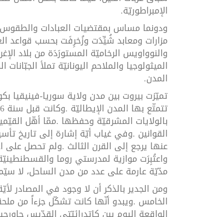
الإمبراطوريّة
.
ودونما
مساس
بمقتضيات
العبادات
والطقوس
مزارات
ومعابد
شُيِّدَت
وزُخرِفَت
بحسب
قواعد
ال
والنوواويس
الرخاميّة
المستورَدَة
من
بلاد
الإغر
الميثولوجيا
والملاحم
اليونانيّة
تملأ
الجبّانات
ال
المدن
.
تميّزت
بيروت
بين
مدن
ولاية
سوريا
-
فينيقيا
بكو
تتمتّع
بها
المدن
الإيطاليّة
.
وكانت
قبل
سنة
96
بالولايات
المشرقيّة
وحفظها
.
ممّا
أهّل
القيّمي
القوانين
.
وفي
غياب
أيّة
إشارة
إلى
تاريخ
تأس
عنها
يرجع
إلى
القرن
الثالث
.
ولم
تحصل
على
ا
واعتُبِرَت
موازية
لمدرستي
روما
والقسطنطينيّة
مدّيّة
عارمة
على
عدد
من
مدن
الساحل،
لا
سيّم
ومن
الجدير
بالذكر
أن
لا
وجود
في
المصادر
لأيّة
الخامس
.
ويبدو
أنّها
كانت
تشكّل
جزءاً
من
ملحق
الواقعة
اليوم
بين
كاتدرائيّتي
القدّيس
جاورج