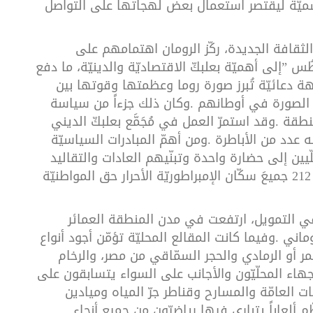
ميّة
ليقتصر
استعمال
بعض
لهجاتها
على
التواصل
الثقافة
الجديدة،
ركّز
الرومان
اهتمامهم
على
طُس
”
إلى
أهميّة
بعلبكّ
الاقتصاديّة
والدينيّة،
ما
دفع
هة
دعائيّة
تُبرز
صورة
روما
وعظمتها
وقوتها
بين
الصورة
في
أوطانهم
.
وكان
ذلك
جزءاً
من
سياسة
نطقة
.
وقد
استمرّ
العمل
في
مُجَمَّع
بعلبكّ
الديني
ه
عدد
من
الأباطرة
.
ومن
أهمّ
المبادرات
السياسيّة
ّيين
إلى
حضارة
واحدة
وتبنّيهم
العادات
والتقاليد
21
جميعَ
سكّان
الإمبراطوريّة
الأحرار
حق
المواطنيّة
ي
التمويل،
ارتفعت
في
مدن
المنطقة
العمائر
وماني
.
وفيما
كانت
المقالع
المحليّة
تؤمّن
أجود
أنواع
مر
أو
الرمادي
والحجر
السمّاقي
من
مصر،
والرخام
جهاء
المحلّيّون
والأجانب
على
السواء
يتسابقون
على
ات
العامّة
والمسارح
وقناطر
جرّ
المياه
وميادين
ّم
ألعاباً
يتبارى
فيها
رياضيّون
من
جميع
أنحاء