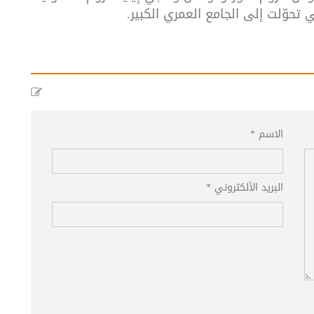
ي
تحوّلت
إلى
الجامع
العمري
الكبير
.
الاسم *
البريد الألكتروني *