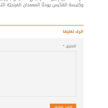
وكنيسة
القدّيس
يوحنّا
المعمدان
الفرنجيّة
الت
اترك تعليقا
التعليق *
انشر تعليق