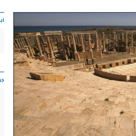
اب
جو