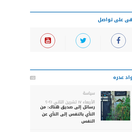
قى على تواصل
اد عدره
سياسة
الأربعاء ١٧ تشرين الثاني ٢٠٢١
رسائل إلى صديق هناك: من
النأي بالنفس إلى النأي عن
النفس