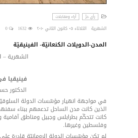
رأي حرّ
آراء ومقابلات
الشهرية
الثلاثاء ٠٥ كانون الثاني ٢٠١٠
1632
0
المدن-الدويلات الكنعانيّة- الفينيقيّة
الشهرية – العدد 77 – 
فينيقيا
في
الدكتور
حسا
في
مواجهة
انهيار
مؤسّسات
الدولة
السلوقيّ
الذين
كانت
مدن
الساحل
تدعمهم
ببناء
سفنهم
كانت
تتحكّم
بطرابلس
وجبيل
ومناطق
آفامية
و
وفلسطين
وغيرها
.
لم
تكن
مؤسّسات
الدولة
الرومانيّة
قادرة
على