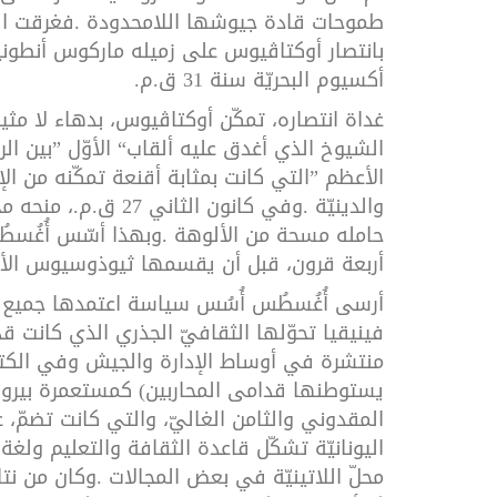
طموحات
قادة
جيوشها
اللامحدودة
.
فغرقت
ا
بانتصار
أوكتاڤيوس
على
زميله
ماركوس
أنطون
أكسيوم
البحريّة
سنة
31
ق
.
م
.
غداة
انتصاره،
تمكّن
أوكتاڤيوس،
بدهاء
لا
مثي
الشيوخ
الذي
أغدق
عليه
ألقاب
“
الأوّل
”
بين
الر
الأعظم
”
التي
كانت
بمثابة
أقنعة
تمكّنه
من
ال
والدينيّة
.
وفي
كانون
الثاني
27
ق
.
م
.
،
منحه
م
حامله
مسحة
من
الألوهة
.
وبهذا
أسّس
أُغُسط
أربعة
قرون،
قبل
أن
يقسمها
ثيوذوسيوس
الأ
أرسى
أُغُسطُس
أُسُس
سياسة
اعتمدها
جميع
فينيقيا
تحوّلها
الثقافيّ
الجذري
الذي
كانت
قد
منتشرة
في
أوساط
الإدارة
والجيش
وفي
الكت
يستوطنها
قدامى
المحاربين
(
كمستعمرة
بيرو
المقدوني
والثامن
الغاليّ،
والتي
كانت
تضمّ،
ع
اليونانيّة
تشكّل
قاعدة
الثقافة
والتعليم
ولغة
محلّ
اللاتينيّة
في
بعض
المجالات
.
وكان
من
نتا