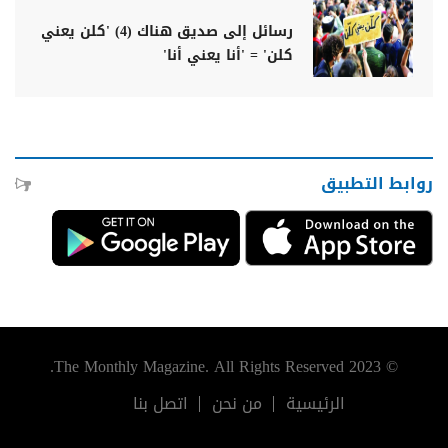
رسائل إلى صديق هناك (4) 'كلن يعني
كلن' = 'أنا يعني أنا'
روابط التطبيق
© 2023 The Monthly Magazine. All Rights Reserved.
الرئيسية
من نحن
اتصل بنا