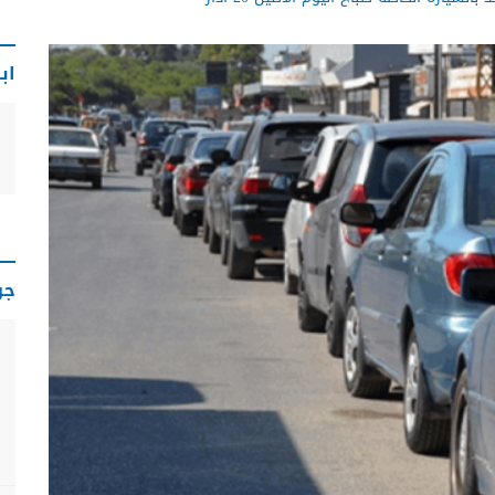
اب
جو