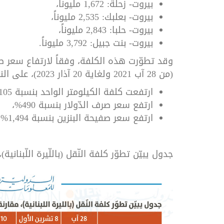
بيروت- زحلة: 1,672 مليوناً،
بيروت- بعلبك: 2,535 مليوناً،
بيروت- حلبا: 2,843 مليوناً،
بيروت- بنت جبيل: 3,792 مليوناً.
وقد تطوّرت هذه الكلفة، وفقاً لارتفاع سعر صر
(من 28 آب 2021 ولغاية 20 آذار 2023)، على النحو التالي:
ارتفعت كلفة الكيلومتر الواحد بنسبة 1,105%،
ارتفع سعر صرف الدّولار بنسبة 490%،
ارتفع سعر صفيحة البنزين بنسبة 1,494%.
جدول يبيّن تطوّر كلفة النّقل (باللّيرة اللّبنان