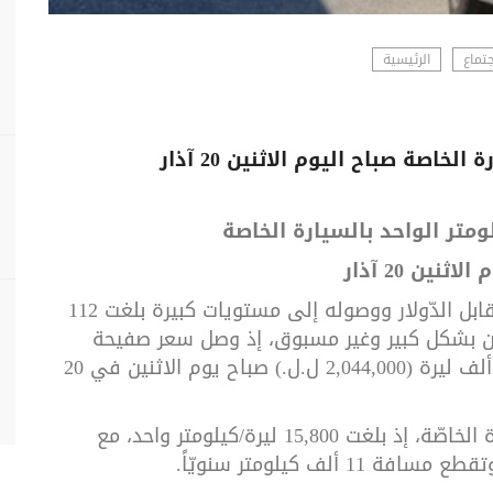
تماع
الرئيسية
ومتر الواحد بالسيارة الخاصة
اثنين 20 آذار
سعر صرف الليرة اللبنانية مقابل الدّولار ووصوله إلى مستويات كبيرة بلغت 112
نزين بشكل كبير وغير مسبوق، إذ وصل سعر صفيحة
البنزين 95 اوكتان إلى مليونين وأربعة وأربعين ألف ليرة (2,044,000 ل.ل.) صباح يوم الاثنين في 20
وأدّى ذلك إلى ارتفاع في كلفة النّقل بالسيّارة الخاصّة، إذ بلغت 15,800 ليرة/كيلومتر واحد، مع