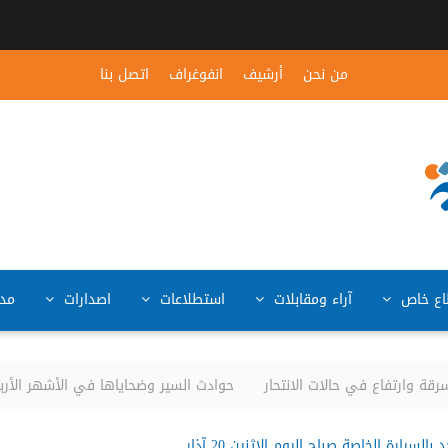
من نحن
أرشيف
انفوغراف
اتصل بنا
ع خاص
آراء ومقابلات
استطلاعات
اصدارات
مد
 وارتفاع في حالات الانتحار
حوادث السير وضحاياها في الأشهر الأربعة الأولى من العا