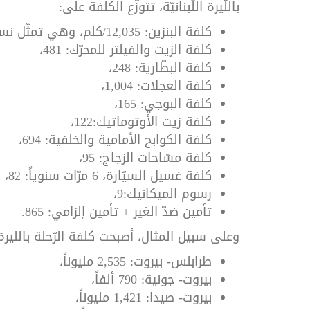
باللّيرة اللّبنانيّة، تتوزّع الكلفة على:
كلفة البنزين: 12,035/كلم، وهي تمثّل نسبة 76.1% من الكلفة،
كلفة الزيت والفيلتر للمحرّك: 481،
كلفة البطّارية: 248،
كلفة العجلات: 1,004،
كلفة البوجي: 165،
كلفة زيت الأوتوماتيك:122،
كلفة الكوابح الأمامية والخلفية: 694،
كلفة مسّاحات الزجاج: 95،
كلفة غسيل السيّارة، 6 مرّات سنوياً: 82،
رسوم الميكانيك:9،
تأمين ضدّ الغير + تأمين إلزامي: 865.
وعلى سبيل المثال، أصبحت كلفة الرّحلة بالليرة الل
طرابلس- بيروت: 2,535 مليوناً،
بيروت- جونية: 790 ألفاً،
بيروت- صيدا: 1,421 مليوناً،