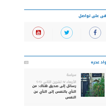
قى على تواصل
اد عدره
سياسة
الأربعاء ١٧ تشرين الثاني ٢٠٢١
رسائل إلى صديق هناك: من
النأي بالنفس إلى النأي عن
النفس