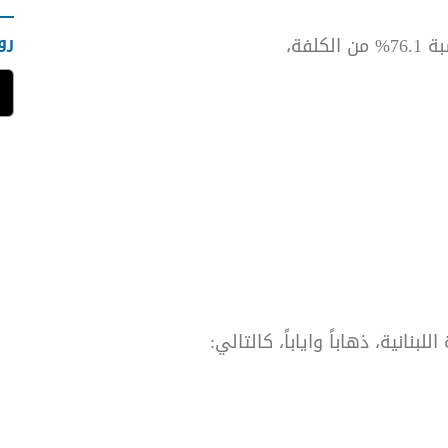
رو
بنانية، ذهاباً واياباً، كالتالي: