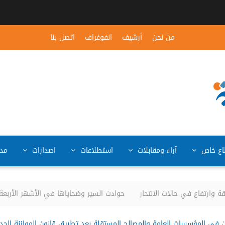
من نحن
أرشيف
انفوغراف
اتصل بنا
ع خاص
آراء ومقابلات
استطلاعات
اصدارات
مد
رتفاع في حالات الانتحار
حوادث السير وضحاياها في الأشهر الأربعة الأولى من العام 26
ن في المؤسسات العامة والمصالح المستقلة بعد تطبيق قانون الموازنة الجد