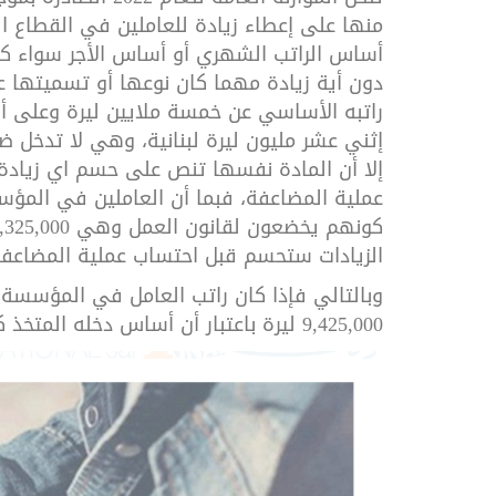
منها على
أساس الراتب الشهري أو أساس الأجر سواء كان
دون أية زيادة مهما كان نوعها أو تسميتها ع
راتبه الأساسي عن خمسة ملايين ليرة وعلى أل
إثني عشر مليون ليرة لبنانية، وهي لا تدخل 
عملية المضاعفة، فبما أن العاملين في المؤ
الزيادات ستحسم قبل احتساب عملية المضاعفة
9,425,000 ليرة باعتبار أن أساس دخله المتخذ كأساس لاحتساب المضاعفة هو 2.5 مليون ليرة فقط.