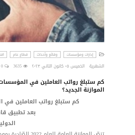
إدارات ومؤسسات
وقائع وأحداث
قطاع عام
اقت
الشهرية
الخميس ٠٥ كانون الثاني ٢٠٢٣
3635
0
كم ستبلغ رواتب العاملين في المؤسسات 
الموازنة الجديد؟
كم ستبلغ رواتب العاملين في ا
بعد تطبيق قان
الدولي
تنصّ الموازنة العامة للعام 2022 الصّادرة بموجب القانون النّافذ رقم 10 / 2022 في المادة