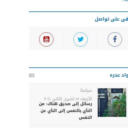
قى على تواصل
اد عدره
سياسة
الأربعاء ١٧ تشرين الثاني ٢٠٢١
رسائل إلى صديق هناك: من
النأي بالنفس إلى النأي عن
النفس