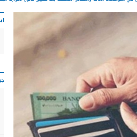
اب
جو