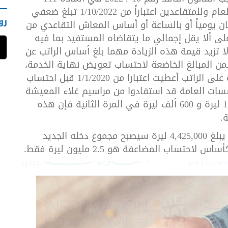
إعطاء زيادة للعاملين في القطاع العام وللمتقاعدين اعتباراً من 1/10/2022 تبلغ ضعفي
رو
 يومياً أو بالساعة أو أساس المعاش التقاعدي من
لى ألا يقل إجمالي ما يتقاضاه المستفيد بما فيه
ا تزيد قيمة هذه الزيادة مهما بلغ أساس الراتب عن
ضمن المبالغ الخاضعة لاحتساب تعويض نهاية الخدمة،
إلا أن المادة نفسها تنص على حسم اي زيادة على الراتب أعطيت اعتبارا من 1/1/2020 قبل احتساب
سسات العامة قد استفادوا من مراسيم غلاء المعيشة
كونهم يخضعون لقانون العمل وهي 1,325,000 ليرة و 600 ألف ليرة في المرة الثانية فإن هذه
.
وبالتالي فإذا كان راتب العامل في المؤسسة يبلغ 4,425,000 ليرة سيصبح مجموع دخله الجديد