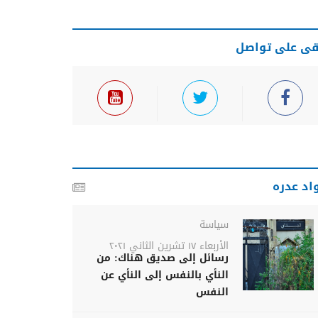
قى على تواصل
اد عدره
سياسة
الأربعاء ١٧ تشرين الثاني ٢٠٢١
رسائل إلى صديق هناك: من
النأي بالنفس إلى النأي عن
النفس