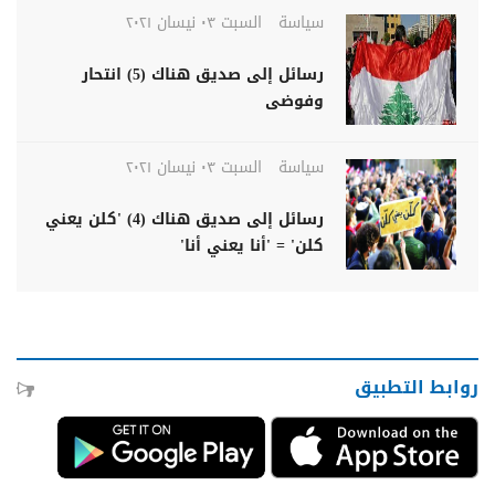
سياسة
السبت ٠٣ نيسان ٢٠٢١
رسائل إلى صديق هناك (5) انتحار
وفوضى
سياسة
السبت ٠٣ نيسان ٢٠٢١
رسائل إلى صديق هناك (4) 'كلن يعني
كلن' = 'أنا يعني أنا'
روابط التطبيق