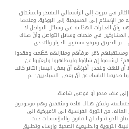
الثائر في بيروت إلى الرأسمالي المفتخر والمشتاق
من الإسلام إلى المسيحية إلى البوذية. وعندها
 وأنّ العبارات الهدّامة في وسائل التواصل لا
يين المشاركين في منصات وسائل التواصل وأنّ هناك
 ينير الطريق ويرفع مستوى الحوار والتحدي.
مستقبلهم دُمّر. مرفأهم ومنازلهم حُطّمت وفقدوا
م؟ ليشتموا إن شاؤوا وليتظاهروا وليعبّروا عن
 نلهث وننحدر. أَخبِرْهُم أنّ بعض اليسار الثائر كانت
يارة الجيران في العام 1975 وليخبرنا صديقنا الناسك عن أنّ بعض "السياديين" لم
 إلى عنف مدمر أو فوضى شاملة.
اجتماعية، وليكن هناك قادة ومثقفين وهم موجودون
الم، من الثورة الفرنسية الى الاميركية الى
ِ لبنان الدولة ولبنان القانون والمؤسسات حيث
بيئة التربوية والطبيعية الصحية وإرساء وتطبيق