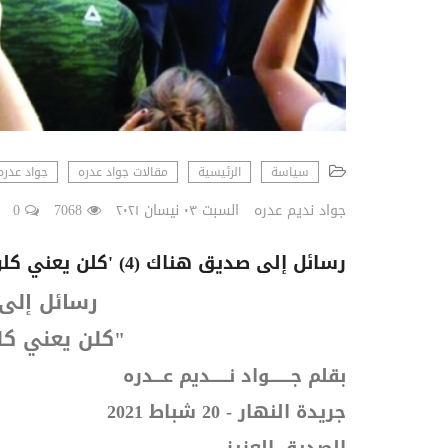
سياسة
الرئيسية
مقالات جواد عدره
جواد عدره
جواد نديم عدره
السبت ٠٣ نيسان ٢٠٢١
7068
0
رسائل إلى صديق هناك (4) 'كلن يعني كلن' = 'أنا يعني أنا'
رسائل إلى
"كلن يعني كلن
بقلم
جـــــــواد نــــــديم عـــدره
جريدة النهار - 20
شباط 2021
الصديق العزيز،