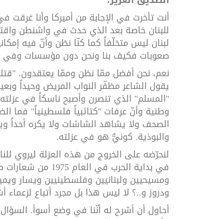
أنت تأخرت في الإجابة من أميركا وأنا غرقت في 
للبنان خاصة بعد الذي حدث في واشنطن واقتحا
لبنان ليس متخلّفاً كما كنّا نظن وأنّ فيه إمك
صعوبات فكيف بنا ونحن دون مؤسسات وفي غيا
نعم، نحن أفضل ممّا نظن وممّا يعتقدون. "قتلتن
يقول الشاعر مظفّر النواب المريض وحيداً وبعي
"المسلم" الذي تنصرن وأصبح ناسكاً في عزلته،
وطنية وأنّ عرفات "كتائبياً فلسطينياً" فما الضرر
الصحف ولا يشاهد الشاشات ولا يكره أحداً ويق
والبوذية. كونيٌّ هو في عزلته.
لنحرّضه على الخروج من هذه العزلة ليروي للنا
في بداية الحرب في ا
ومسيحيين ولبنانيين وفلسطينيين ويسار ويمي
ودروز و..؟ لا ليس هذا بل مجرد أتباع لزعماء 
أحاول أن أشرح له أنّنا في وضع أسوأ. السؤا