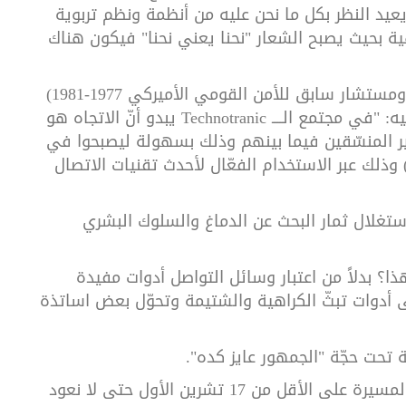
د النظر بكل ما نحن عليه من أنظمة ونظم تربوية
 بحيث يصبح الشعار "نحنا يعني نحنا" فيكون هناك
في العام 1970 كتب زبغنيو برجينسكي (مفكر ومستشار سابق للأمن القومي الأميركي 1977-1981)
: "في مجتمع الــــ
Technotranic
يبدو أنّ الاتجاه هو
غير المنسّقين فيما بينهم وذلك بسهولة ليصبحوا في
لك عبر الاستخدام الفعّال لأحدث تقنيات الاتصال
ستغلال ثمار البحث عن الدماغ والسلوك البشري
ا؟ بدلاً من اعتبار وسائل التواصل أدوات مفيدة
الى أدوات تبثّ الكراهية والشتيمة وتحوّل بعض اساتذة
 تحت حجّة "الجمهور عايز كده".
على من يريد الثورة الحقيقية الآن البدء بنقد المسيرة على الأقل من 17 تشرين الأول حتى لا نعود