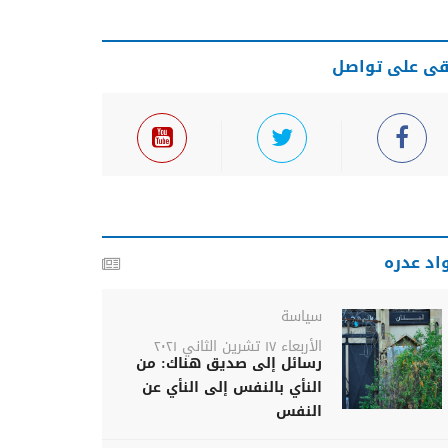
قى على تواصل
اد عدره
سياسة
الأربعاء ١٧ تشرين الثاني ٢٠٢١
رسائل إلى صديق هناك: من
النأي بالنفس إلى النأي عن
النفس