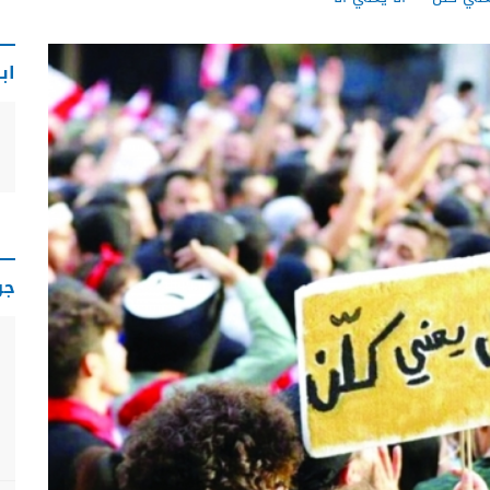
اب
جو