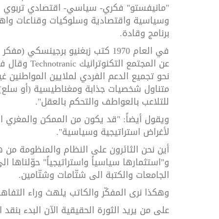
"مانيفستو" فكري- سياسي- اقتصادي تربوي يعي
وسياسية واقتصادية وسلوكيات وقناعات واهية
برنامج وقادة.
عن المجتمع التكنوترانيك
Technotranic
وقال فيه
نحو تجميع الدعم الفردي لملايين المواطنين 
متناول شخصيات جذابة ومغناطيسية (أو سلع) وذ
للتلاعب بالعواطف والتحكم بالعقل".
ويقول أيضاً: "قد يكون من الممكن والمغري ا
لأغراض استراتيجية وسياسية".
أين نحن الثائرون على النظام والمنظومة من هذ
و"استثمارها سياسياً واستراتيجياً" حوّلناها 
الجامعات والكتبة الى شتّامات وشتّامين.
وهكذا نرى المفكّر والكاتب يلهث وراء التفاهة