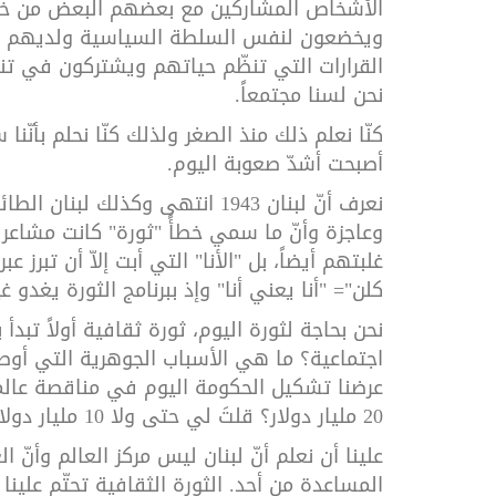
الأشخاص المشاركين مع بعضهم البعض من خلا
ويخضعون لنفس السلطة السياسية ولديهم ت
القرارات التي تنظّم حياتهم ويشتركون في تنفي
نحن لسنا مجتمعاً.
كنّا نعلم ذلك منذ الصغر ولذلك كنّا نحلم بأنّن
أصبحت أشدّ صعوبة اليوم.
نعرف أنّ لبنان 1943 انتهى وكذل
وعاجزة وأنّ ما سمي خطأً "ثورة" كانت مشاعر 
غلبتهم أيضاً، بل "الأنا" التي أبت إلاّ أن تبرز
كلن"= "أنا يعني أنا" وإذ ببرنامج الثورة يغدو غي
نحن بحاجة لثورة اليوم، ثورة ثقافية أولاً تبد
اجتماعية؟ ما هي الأسباب الجوهرية التي أوصلت
20 مليار دولار؟ قلتَ لي حتى ولا 10 مليار دولار؟ اذاً هذا هو سعرنا؟
علينا أن نعلم أنّ لبنان ليس مركز العالم وأنّ ا
المساعدة من أحد. الثورة الثقافية تحتّم علي