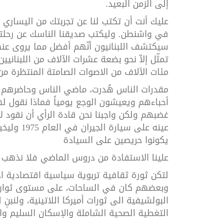
إلى الزمن البعيد.
عليك أنت أن تكتب لنا عن تجربتك من اليساري 
في واشنطن. وليكتب صديقنا الناسك عن رحلته 
سيكتشف اللبنانيون أنّهم أفضل مما يروى عنهم
تمثّل إلاّ نحو بضعة عشرات الآلاف من اللبنان
مئات الآلاف من الاصوات الصامتة المنتظرة من
مقدرات الناس هُدرت، ماضي الناس وحاضرهم و
أحباءهم ويعيشون الوجع يومياً فماذا نقول له
غضبهم ولكن واجبنا نحن قادة الرأي أن نقود لا أن
عينه على س
يكونوا حريصين على السيادة
علينا الاستفادة من دروس الماضي فلا نذهب
لتكن ثورة ثقافية تربوية سياسية اقتصادية 
وبعضهم كان في الساحات، على مستوى ثوار الع
البولشيفية الى ثورات أميركا اللاتينية، ولنبن
التغطية الصحية الشاملة والإسكان السليم وال