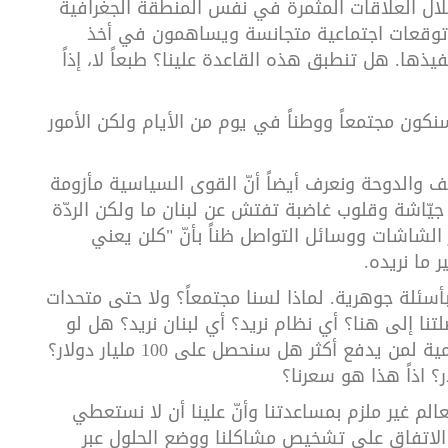
ل العلاقات المثمرة في نفس المنطقة الجغرافية
وقعات اجتماعية متجانسة ويساهمون في أخذ
ذها. هل تنطبق هذه القاعدة علينا؟ طبعاً لا، إذاً
ا سنكون مجتمعاً ووطناً في يوم من الأيام ولكن الأمور
ك لبنان الطائف والدوحة ونعرف أيضاً أنّ القوى السياسية مأزومة
جيّاشة وقلوب غاضبة تفتش عن لبنان ما ولكن الردّة
 عبر الشاشات ووسائل التواصل ظناً بأنّ "كلن يعني
ر ما نريده.
أ بأسئلة جوهرية. لماذا لسنا مجتمعاً؟ ولا حتى متحدات
نا إلى هنا؟ أي نظام نريد؟ أي لبنان نريد؟ هل لو
عرضنا تشكيل الحكومة اليوم في مناقصة عالمية لمن يدفع أكثر هل سنحصل على 100 مليار دولار؟
لعالم غير ملزم بمساعدتنا وأنّ علينا أن لا نستعطي
نا الاتفاق على تشخيص مشاكلنا ووضع الحلول عبر