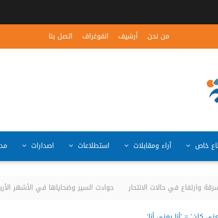
من نحن
أرشيف
انفوغراف
اتصل بنا
ع خاص
آراء ومقابلات
استطلاعات
اصدارات
مد
 وارتفاع في حالات الانتحار
حوادث السير وضحاياها في الأشهر الأربعة الأولى من العا