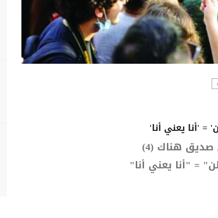
 صديق هناك (
4
)
" = "أنا يعني أنا"