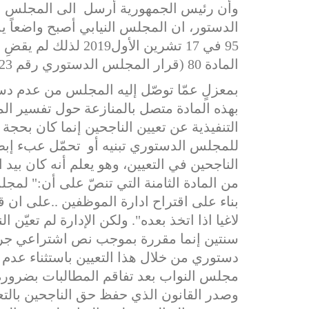
الدستور، ان المجلس النيابي أصبح واضعاً 
95 في 17 تشرين الأول
المادة 80 (قرار المجلس الدستوري رقم 23 تاريخ 12/9/2019).
بمعزلٍ عمّا توصّل إليه المجلس من عدم دس
التنفيذية عن تعيين الناجحين إنما كان بحجة ا
للمجلس الدستوري تبنيه أو تحمّل عبء إبط
من المادة الثامنة التي تنصّ على أن:" لمجل
بناء على اقتراح ادارة الموظفين ..على ان قر
لاغيا اذا اتخذ بعده". ولكن الإدارة لم تعيّن 
سنتين إنما مقررة بموجب نص اشتراعي جرى
دستوري من خلال هذا التعيين باستثناء عدم م
مجلس النواب بعد تفاقم المطالبات بضرورة 
وصدر القانون الذي حفظ حق الناجحين بالتع