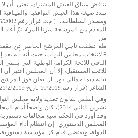
تناقض ميثاق العيش المشترك، تعني بأن لا 
تهدد صيغة هذا العيش التوافقية والميثاقية 
المقدَّم من المرشحة ميرنا المر)، ثمّ أعاد 
من
طه
عطفت
ناجي
المرشح
الخاسر
عن
مقعد
8 لانتخاب
مجلس
النواب، حيث أنه أنه بعد 
الباقي للائحة الكرامة الوطنية التي ينتمي 
للائحة المستقبل، إلا أن المجلس اعتبر أن 
نيابة ديما جمالي دون أن يعلن فوز المرشح
الشاغر (قرار رقم 10/2019 تاريخ 21/2/2019).
تشرين الثاني 2014)، كان واضح
وقد أورد في الحكم سبع مخالفات دستورية 
المجلس الدستوري "إن انتظام أداء المؤسس
الدولة، ويقتضي قيام كل مؤسسة دستورية، و