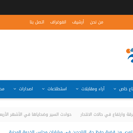
من نحن
أرشيف
انفوغراف
اتصل بنا
ع خاص
آراء ومقابلات
استطلاعات
اصدارات
مد
وارتفاع في حالات الانتحار
حوادث السير وضحاياها في الأشهر الأربعة الأولى من العام 
وري من قضية حفظ حق الناجحين في مبارايات مجلس الخدمة المدنية