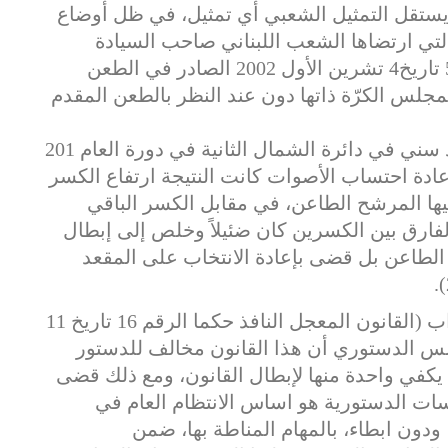
يستقل التمثيل الشعبي أي تمثيل، في ظل أوضاع
التي ارتضاها الشعب اللبناني صاحب السيادة
ومصدر السلطات.." ( م.د. قرار رقم 5/2002 تاريخ4 تشرين الأول 2002 الصادر في الطعن
المجلس الكرّة ذاتها دون عند النظر بالطعن المقدم
سني
في
دائرة
الشمال
الثانية
في
دورة
العام
201
إعادة احتساب الأصوات كانت النتيجة ارتفاع الكسر
إليها المرشح الطاعن، في مقابل الكسر الباقي
الفارق بين الكسرين كان ضئيلاً وخلص إلى إبطال
 الطاعن بل قضى بإعادة الانتخاب على المقعد
وفي الطعن بقانون تمديد ولاية مجلس النواب (القانون المعجل النافذ حكما الرقم 16 تاريخ 11
اً أمام المجلس الدستوري أن هذا القانون مخالف للدستور
يكفي واحدة منها لإبطال القانون، ومع ذلك قضى
ات الدستورية هو اساس الانتظام العام في
دون ابطاء، بالمهام المناطة بها، ضمن