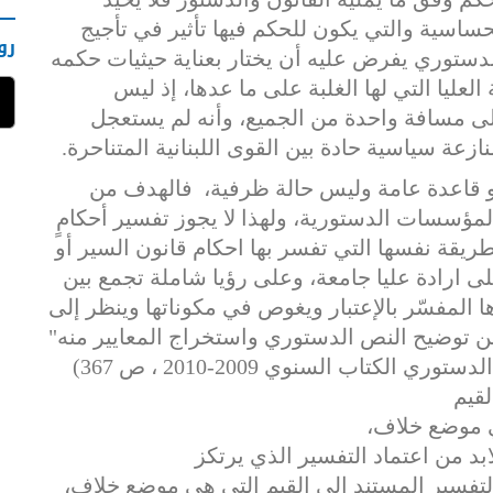
حساسية والتي يكون للحكم فيها تأثير في تأجيج
رو
لدستوري يفرض عليه أن يختار بعناية حيثيات حكمه
عليا التي لها الغلبة على ما عدها، إذ ليس
ى مسافة واحدة من الجميع، وأنه لم يستعجل
عة سياسية حادة بين القوى اللبنانية المتناحرة.
 قاعدة عامة وليس حالة ظرفية، فالهدف من
لمؤسسات الدستورية، ولهذا لا يجوز تفسير أحكامٍ
قة نفسها التي تفسر بها احكام قانون السير أو
ى ارادة عليا جامعة، وعلى رؤيا شاملة تجمع بين
المفسّر بالإعتبار ويغوص في مكوناتها وينظر إلى
ن توضيح النص الدستوري واستخراج المعايير منه"
( عصام سليمان؛ تفسير الدستور، المجلس الدستوري الكتاب السنوي 2009-2010 ، ص 367)
لقيم
موضع
خلاف،
ابد
من
اعتماد
التفسير
الذي
يرتكز
لتفسير
المستند
الى
القيم
التي
هي
موضع
خلاف،