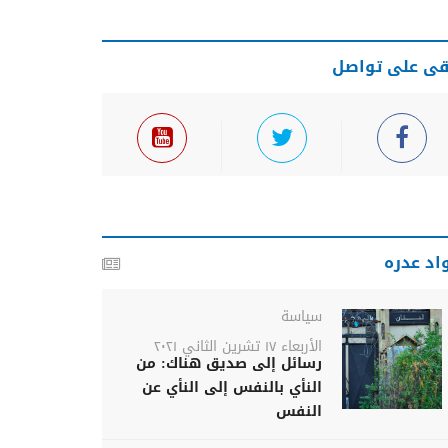
قى على تواصل
اد عدره
سياسة
الأربعاء ١٧ تشرين الثاني ٢٠٢١
رسائل إلى صديق هناك: من
النأي بالنفس إلى النأي عن
النفس