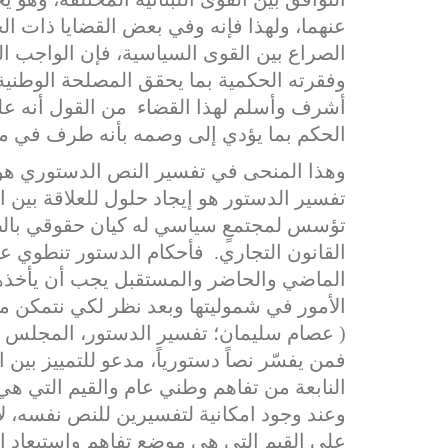
عنهما، ولهذا فإنه وفي بعض القضايا ذات ال
الصراع بين القوى السياسية، فإن الواجب ا
وفقرته الحكمية بما يحقق المصلحة الوطنية ال
أشرف وأسلم لهذا القضاء من القول أنه عل
الحكم بما يؤدي إلى وصمه بأنه طرف في مناز
وهذا المنحى في تفسير النص الدستوري هو
تفسير الدستور هو إيجاد حلول للعلاقة بين ا
تؤسس لمجتمعٍ سياسي له كيان حقوقي بالطري
القانون التجاري. فأحكام الدستور تنطوي عل
الماضي والحاضر والمستقبل يجب أن يأخذها 
الأمور في شموليتها وبعد نظر لكي نتمكن م
فمن
يفسّر
نصاً
دستورياً،
مدعو
للتمييز
بين
ا
النابعة
من
تفاهم
وطني
عام
والقيم
التي
هي
وعند
وجود
امكانية
لتفسيرين
للنص
نفسه،
ل
على
القيم
التي
هي
موضع
تفاهم
واستبعاد
ا