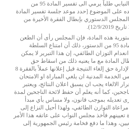
وأن رئيس الجمهورية أرسل الى المجلس النيابي طلباً يرمي الى تفسير المادة 95 من
يده على الموضوع [حدد موعد جلسة تفسير المادة
2019 لذلك لم يقضِ المجلس الدستوري بإبطال الفقرة الأخيرة من
تورية هذه المادة، فإن المجلس رأى أن الطعن
بهذه المادة متصل بالمنازعة حول تفسير المادة 95 من الدستور، ذلك أن امتناع السلطة
نعدام التوزان الطائفي، إن هذا التبرير لا يمكن
ال المادة مع ما يعنيه ذلك من اسقاط حق
الناجحين في التعيين، وهو يعلم أنه كان بيد الإدارة حق إلغاء النتيجة قبل إعلانها عملاً بالفقرة 8
س الخدمة المدنية ان يلغي المباراة او الامتحان
ار الالغاء يجب ان يسبق اعلان النتائج، ويعتبر
الناجحين، كما أنه يعلم أن حفظ لائحة الناجحين لمدة
 تعديله بموجب قانون، ولا مساس بأي مبدأ
راعاة التوازن الطائفي، ولهذا أحيل النزاع إلى
تعيينهم فأخذ مجلس النواب على عاتقه هذا الأمر
يين، وهذا ما دفع فخامة رئيس الجمهورية إلى