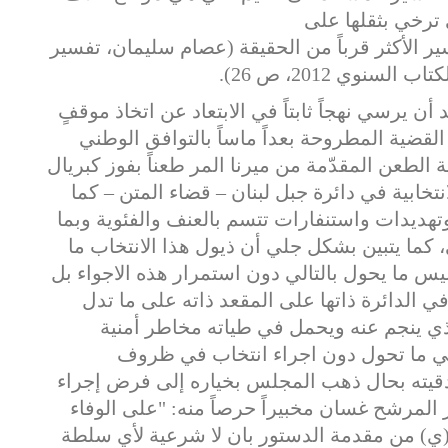
ترخي
بثقلها
على
ير الأكثر
قرباً
من
الحقيقة (عصام سليمان، تفسير
نوي 2012، ص 26).
 يرسي نهجاً ثابتاً في الابتعاد عن اتخاذ موقفٍ
لقضية المطروحة بعداً ماساً بالتوافق الوطني
الطعن المقدّمة من ميرنا المر طعناً بفوز كبريال
تخابية في دائرة جبل لبنان – قضاء المتن – كما
تهديدات واستنفارات تتسم بالعنف والفئوية وبما
، كما يتبين بشكل جلي أن ذيول هذا الانتخاب ما
يس ما يحول بالتالي دون استمرار هذه الاجواء بل
 الدائرة ذاتها على المقعد ذاته على ما تدل
لذي ينجم عنه ويحمل في طياته مخاطر أمنية
هي ما تحول دون اجراء انتخاب في ظروف
قيته بحال ذهب المجلس بخياره إلى فرض إجراء
المرشح غسان مخبيراً حرصاً منه: "على الوفاء
(ي) من مقدمة الدستور بان لا شرعية لأي سلطة