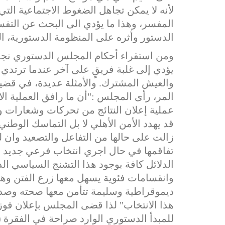
لأنه لا
يمكن
تجاهل
الضغوط
الاجتماعية
التي
المفسر،
وهذا
ما
يؤدي
الى
البحث
عن
التفس
الدستور وأثره على المنظومة الدستورية، الكتاب الس
ومن استقراء أحكام المجلس الدستوري نجد أن
يؤدي إلى غلبة فريقٍ على آخر عندما ترتدي ا
والعيش المشترك. والأمثلة عديدة، في قضية 
المر، رأى المجلس :"أن ما رافق العملية الان
عملية إعلان النتائج من تحركات وشعارات و
قد يهدد الأمن الأهلي لا بل التماسك الوطني
زالت على حالها من التفاعل والتصعيد وان ل
تفاقمها في حال اجري انتخاب فرعي جديد في
الدلائل كافة بوجود هذا التشنج السياسي ا
وانقسامات فئوية يسهل معها زرع الفتن و
ديموقراطية وسليمة تتأمن معها صحته وصد
هذا الانتخاب" لذا قضى المجلس بإعلان فوز 
للمبدأ الدستوري الوارد صراحة في الفقرة 