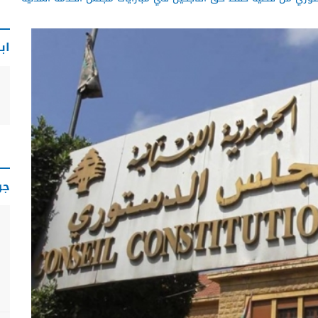
اب
جو