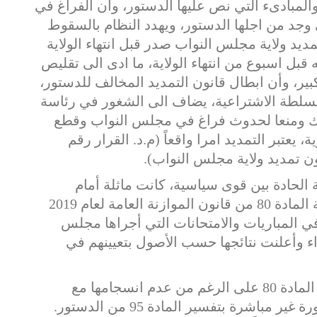
والمبادىء التي نص عليها الدستور، وان الفراغ في
وجد من اجلها الدستور، ويهدد النظام بالسقوط
ديد ولاية مجلس النواب صدر قبل انتهاء الولاية
بل اسبوع من انتهاء الولاية، ما ادى الى تقليص
ير، وأن ابطال قانون التمديد المخالف للدستور،
لسلطة الاشتراعية، يضاف الى الشغور في رئاسة
ذلك ومنعا لحدوث فراغ في مجلس النواب وقطع
يعتبر التمديد امرا واقعاً (م.د. القرار رقم
 الحادة بين قوى سياسية، كانت ماثلة أمام
المجلس الدستوري عندما نظر في دستورية المادة 80 من قانون الموازنة العامة لعام 2019
 المباريات والامتحانات التي أجراها مجلس
اء وأعلنت نتائجها حسب الأصول بتعيينهم في
حيث قضى المجلس بأن الفقرة الأخيرة من المادة 80 على الرغم من عدم انسجامها مع
الدستور تثير موضوعاً شائكاً مرتبطاً ولو بصورة غير مباشرة بتفسير المادة 95 من الدستور.