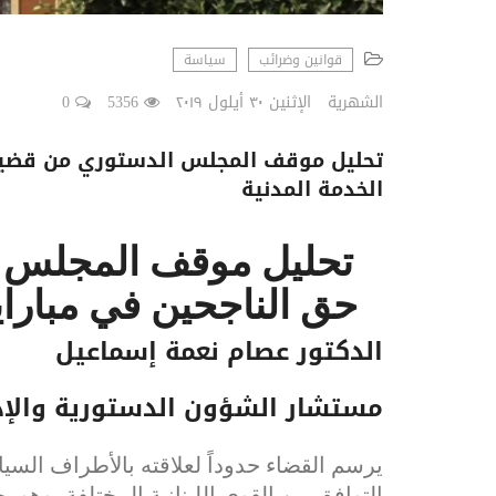
قوانين وضرائب
سياسة
الشهرية
الإثنين ٣٠ أيلول ٢٠١٩
5356
0
تحليل موقف المجلس الدستوري من قضية
الخدمة المدنية
تحليل موقف المجلس 
حق الناجحين في مبارا
الدكتور عصام نعمة إسماعيل
مستشار الشؤون الدستورية والإدا
يرسم القضاء حدوداً لعلاقته بالأطراف السي
التوافق بين القوى اللبنانية المختلفة، وهو 