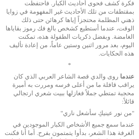
فكرة كشف فحوى أحاديث الكبار. فاحتفظت
بمقتطفات من تلك الأحاديث غير المفهومة في زوايا
ذهني المظلمة محتجزاً إياها كرهائن حتى ذلك
الوقت، عندما أستطيع كشخص بالغ فك رموز بقاياها
الغامضة. وبفضل ذكريات الطفولة هذه، تمكنت
اليوم، بعد مرور اثنين وستين عاماً، من إعادة تأليف
هذه الحكايات.
*
عندما
روى والدي قصة الشاعر العربي الذي كان
يراقب قافلة ما من أعلى فرسه ومررت به أميرة
محجبة تمتطي جملاً فغازلها ببيت شعري ارتجالي
قائلاً:
"من نور عينيكِ سأشعل ناري"
عندما سمع جميع الأشخاص الكبار الموجودين في
الغرفة هذا الشعر، بدأوا يتمتمون بفرح. أما أنا فكنت