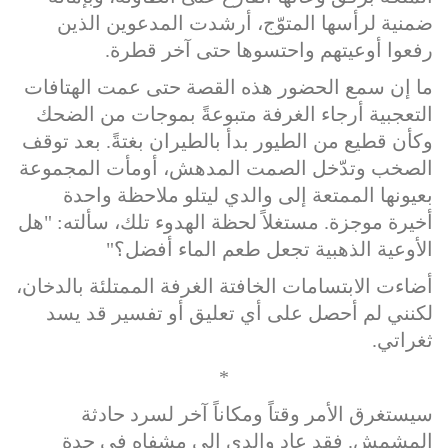
ضمنية لرأسها المتوّج، أرشدت المدعوين الذين
رفعوا أوعيتهم واحتسوها حتى آخر قطرة.
ما إن سمع الحضور هذه القصة حتى عمت الهتافات
التعجبية أرجاء الغرفة متبوعةً بموجات من الضحك
وكأن قطيع من الطيور بدأ بالطيران بغتةً. بعد توقف
الصخب وتدّخل الصمت المدهش، أومأت المجموعة
بعيونها الممتعة إلى والدي ليتلو ملاحظة واحدة
أخيرة موجزة. مستغلاً لحظة الهدوء تلك، سألته: "هل
الأوعية الذهبية تجعل طعم الماء أفضل؟"
أضاءت الابتسامات الخافتة الغرفة الممتلئة بالدخان،
لكنني لم أحصل على أي تعليق أو تفسير قد يسد
ثغراتي.
*
سيستغرق الأمر وقتاً ومكاناً آخر لسرد حادثة
المشمش. فقد عاد والدي إلى مشفاه في جدة