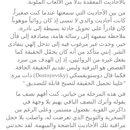
بالأحاديث المعقدة بدلاً من الألعاب الملونة.
من بين الأحاديث التي سمعتها عندما كنت صغيراً،
كانت أحاديث والدي لا تنسى إذ كان روائياً موهوباً.
كان قادراً على تحويل حادثة بسيطة إلى نادرة،
ملاحظة سفيهة إلى رسالة هامة، مصادفة إلى فأل
خير، وحدث غير مرغوب فيه إلى تدخل إلهي يتفادى
الشر. إنني متأكد من أنه كان يجمّل الحقيقة كما
يفعل غيره من الروائيين، إذ إن الهدف من سرد
القصص هو الترفيه وليس تقديم الحقيقة الجافة.
فكما قال دوستويفسكي (
Dostoyevsky
) ذات مرة:
"علينا تجميل الحقيقة لتصبح قابلة للتصديق."
في هذه المرحلة من حياتي، كنت أفهم نصف ما
يقوله وأترك النصف الباقي يهيم بلا وجهة في
ذاكرتي القوية. بفضول مستمر، وعلى الرغم من
السخرية والتوبيخ الذي تعرضت له، واصلت بلا خجل
مراقبة تلك الأحاديث الناضجة والمبهمة. لقد تحدتني