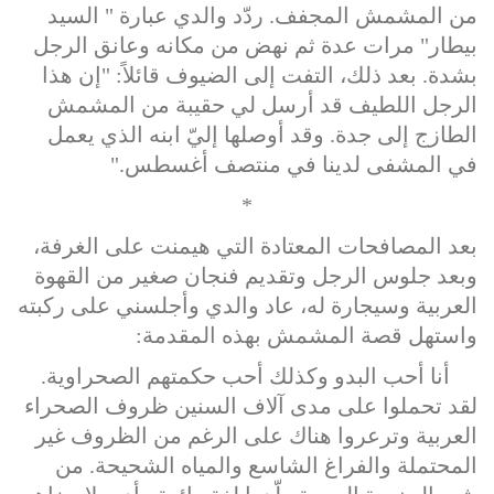
من المشمش المجفف. ردّد والدي عبارة " السيد
بيطار" مرات عدة ثم نهض من مكانه وعانق الرجل
بشدة. بعد ذلك، التفت إلى الضيوف قائلاً: "إن هذا
الرجل اللطيف قد أرسل لي حقيبة من المشمش
الطازج إلى جدة. وقد أوصلها إليّ ابنه الذي يعمل
في المشفى لدينا في منتصف أغسطس."
*
بعد المصافحات المعتادة التي هيمنت على الغرفة،
وبعد جلوس الرجل
وتقديم فنجان صغير من القهوة
العربية وسيجارة له، عاد والدي وأجلسني على ركبته
واستهل قصة المشمش بهذه المقدمة:
أنا أحب البدو وكذلك أحب حكمتهم الصحراوية.
لقد تحملوا على مدى آلاف السنين ظروف الصحراء
العربية وترعروا هناك على الرغم من الظروف غير
المحتملة والفراغ الشاسع والمياه الشحيحة. من