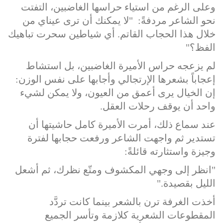
وعلى الرغم من استياء حراسها الغاضبين، التفتت
نحو الشاعر مردفةً: "لا يمكنك أن ترى عيناي من
خلال هذا الحجاب القاتم. أي شياطين سحرت تباهيك
الفظ؟"
لم يزعجه حراس الأميرة الغاضبين، بل استشاط
إعجاباً بشعرها الإرتجالي وأجابها على نفس الوزن:
إن الخيال يرى أعمق من العيون، ولا يمكن لشيء
واحد أن يوقف رحلات العقل.
عند سماع ذلك، أمرت الأميرة كامل حاشيتها أن
تستدير ثم واجهت الشاعر ورفعت حجابها لفترة
وجيزة واستثارته قائلةً:
"انظر إلى وجهي المكشوف ومتّع نظرك، ثم أشعل
الليل بقصيدة."
أخذت الغرفة ترن بالشعر بينما كانت تردَّد
المقطوعات الشعرية كلازمة وتأسر الجميع