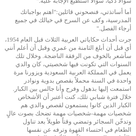
سؤالاً ذكياً، سؤالاً أستطيع الإجابة عليه."
أما أساتذتي، فنصحوني قائلين:"اهتم بواجباتك
المدرسية، وكف عن السرح في خيالك في جميع
أرجاء الفصل."
جرت أحداث حكاياتي العربية الثلاث قبل العام 1954،
أي قبل أن أبلغ الثامنة من عمري وقبل أن أعلم أنني
سأشعر بالخوف من الرفقة الناضجة. وخلال تلك
السنوات التي تكونت فيها شخصيتي، كان والدي
يعمل في المملكة العربية السعودية ويزورنا مرة
واحدة في السنة محملاً بقصص بدوية ونوادر
استمعت إليها بذهول وفرح وأنا جالس بين الكبار.
خلال فترة شبابي تلك، كنت أعتبر أن الأشخاص
الكبار الذين كانوا يستمعون لقصص والدي هم
شخصيات مهمة-شخصيات مهمة تضحك بصوت عالٍ
وتدخّن السجائر وتمضي وقتاً طويلاً بعد تناول
الطعام في احتساء القهوة وترفه عن نفسها