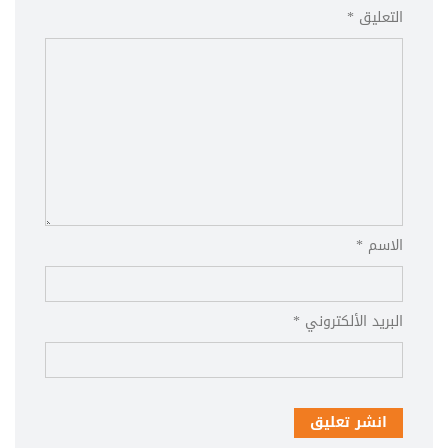
التعليق *
الاسم *
البريد الألكتروني *
انشر تعليق