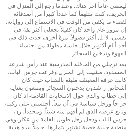
ليمضي عاماً آخر هناك. وعندما رجع إلى المنزل في
الخريف، كنت متلهفاً كما عدداً كبيراً من أصدقائه
لقضاء ما يكفي من الوقت في الاستماع إلى رواياته.
إن مرور عام واحد كان كفيلاً بجعلي أكثر ثقة في
نفسي، لا بل أكثر فضولاً. مرةً أخرى، حدث ذلك في
أحد أيام أكتوبر خلال جلسة مطولة من احتساء
القهوة وتدخين السجائر.
بعد ترجلي من الحافلة المدرسية عند رأس شارعنا
المسدود، مشيت إلى المنزل وقرعت جرس الباب.
كانت غرفة المعيشة مليئة بالضباب حيث كان
أشخاص راشدون يدخنون السجائر ويصغون بعناية
إلى خطاب والدي حول الانتخابات القادمة،إذ كان
جراحاً ورجل سياسة في آن معاً. أجلسني على ركبته
وتابع عرضه الذي لم أفهم منه شيئاً. ومجدداً، رن
جرس الباب ودخل رجل طويل القامة من عكار-وهي
منطقة جبلية خصبة تشتهر بثمارها- حاملاً بيده هدية