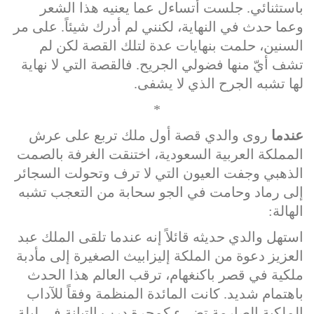
باستثنائي. جلست أتساءل عما يعنيه هذا الشعر
وعما حدث في النهاية، لكنني لم أدرك شيئاً. على مر
السنين، حلمت بنهايات عدة لتلك القصة لكن لم
تشف أيّ منها فضولي الجريح. فالقصة التي لا نهاية
لها تشبه الجرح الذي لا يشفى.
*
عندما
روى والدي قصة أول ملك تربع على عرش
المملكة العربية السعودية، اختنقت الغرفة بالصمت
الذهبي وجفت العيون التي لا ترف وتحولت السجائر
إلى رماد وحامت في الجو سحابة من التعجب تشبه
الهالة:
استهل والدي حديثه قائلاً إنه عندما تلقى الملك عبد
العزيز دعوة من الملكة إليزابيث الصغيرة إلى مأدبة
ملكية في قصر باكنغهام، ترقب العالم هذا الحدث
باهتمام شديد. كانت المائدة المنظمة وفقاً للآداب
الملكية الصارمة تضيء كمجرة درب التبانة في ليلة