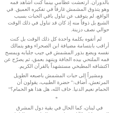
بالدوران. ارتعشت عظامي بينما كنت أشاهد فمه
وهو يتذوق المشمش غارقاً في تفكيره العميق. في
الواقع، لم يتوقف عن تناول باقي الحبات بسبب
الشبع بل ذوقاً منه إذ كان قد تناول في ذلك الوقت
حوالي نصف دزينة.
لم أتفوه بكلمة واحدة كل ذلك الوقت بل كنت
أراقب بابتسامة مضيافة ابن الصحراء وهو يتمالك
نفسه ويضع بذور المشمش في جيب جلبابه ويمسح
فمه الملتحي بيده الجافة ويتنهد بعمق، ثم يصرّح عن
اكتشافه المطبخي مستشهداً بالقرآن الكريم.
ومشيراً إلى حبات المشمش باصبعه الطويل
المرتعش، أضاف:" حضرة الطبيب، يقولون أن
الحمام نعيم الدنيا. خاف الله، هل هذا هو الحمام؟"
*
في لبنان، كما الحال في بقية دول المشرق