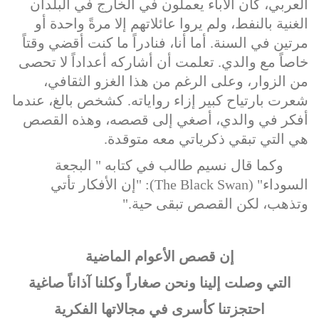
العربي، كان الآباء يعملون في الخارج في البلدان
الغنية بالنفط، ولم يروا عائلاتهم إلا مرةً واحدة أو
مرتين في السنة. أما أنا، فنادراً ما كنت أقضي وقتاً
خاصاً مع والدي. تعلمت أن أشاركه أعداداً لا تحصى
من الزوار، وعلى الرغم من هذا الغزو الثقافي،
شعرت بارتياح كبير إزاء رواياته. كشخص بالغ، عندما
أفكر في والدي، أصغي إلى قصصه، وهذه القصص
هي التي تبقي ذكرياتي معه متوقدة.
وكما قال نسيم طالب في كتابه " البجعة
السوداء" (
The Black Swan
)
:
"إن الأفكار تأتي
وتذهب، لكن القصص تبقى حية."
إن قصص الأعوام الماضية
التي وصلت إلينا ونحن صغاراً وكلنا آذاناً صاغية
احتجزتنا كأسرى في مجالاتها الفكرية