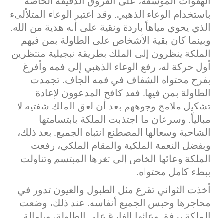
الهفوات المؤسفة، على الفروق الدقيقة الخاصة
باستخدام الوعاء الذهبي. وقد اعتبر الوعاء المتلألىء
الذي يحوي مياهاً باردة ونقية على أنه هدية من الله.
وبينما كان بقية الأشخاص على الطاولة بمن فيهم
الملكة ينظرون إلى الملك بطريقة تبجيلية منتظرين
أول حركة له، رفع الوعاء الذهبي إلى فمه وأفرغ
بفرح محتواه الشفاف في فمه الجاف. تجمدت
الطاولة بمن فيها. فقد كافح المدعوون لإعادة
تشكيل ملامح وجوههم بعد أن لعق الملك شفتيه لا
مبالياً. وسرعان ما اجتذبت الملكة بابتسامتها
الشاحبة وسعالها المصطنع انتباه الجميع. بعد ذلك،
وبفضل النعمة الملكية والمقام الملكي، رفعت
الملكة وعائها الخاص إلى ثغرها المبتسم وتناولت
ببطء كامل محتواه.
أخذت الثواني تقرع مثل الطبول والعيون تدور في
محاجرها وحبس الجميع أنفاسه. عند ذلك، وضعت
الملكة برفق وعائها الفارغ على الطاولة، وبإمالة