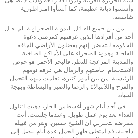
شبه الجزيرة العربية ولّدوا لغة رائعة وأدب لا يضاهى
وأسسوا ديانة عظيمة، كما أنشأوا إمبراطورية
شاسعة.
من بين جميع القبائل البدوية الصحراوية، لم يقبل
أحد من أفرادها الذين عرفتهم كمرضى دعوة
الحكومة للتحضر. إنهم يفضلون الأراضي الجافة
القاحلة وهدوء الصحراء على الأماكن الصاخبة
والمدينة المزعجة للنظر. فالبحر الأحمر هو حوض
الاستحمام خاصتهم والرمال هي غرفة نومهم
الرئيسية. من بين أمور كثيرة، تعلمت منهم التحمل
والفرح واللامبالاة والرضا والصبر والبساطة وبهجة
الحياة.
في أحد أيام شهر أغسطس الحار، ذهبت لتناول
الغداء بعد يوم عمل طويل. وعندما جلست، أتت
ممرضة لتخبرني أن الشيخ حسين، وهو من قبيلة
داخلية، قد امتطى ظهر الجمل عدة أيام ليصل إلى