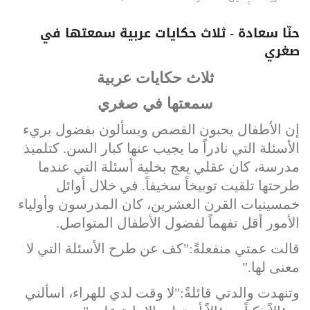
حنّا سعادة - ثلاث حكايات عربية سمعتها في
صغري
ثلاث حكايات عربية
سمعتها في صغري
إن الأطفال يحبون القصص ويسألون بفضول بريء
الأسئلة التي نادراً ما يجيب عنها كبار السن. كتلميذ
مدرسة، كان عقلي يعج بخلية أسئلة التي عندما
طرحتها تلقيت توبيخاً سخيفاً. في خلال أوائل
خمسينيات القرن العشرين، كان المدرسون وأولياء
الأمور أقل تفهماً لفضول الأطفال المتواصل.
قالت عمتي منفعلةً:"كف عن طرح الأسئلة التي لا
معنى لها."
وتنهدت والدتي قائلةً:"لا وقت لدي للهراء، اسألني