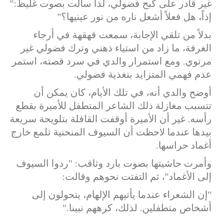
غير قادر على كبح فضولي، لذا سألت بصوت غليظ:"
إذاً، هل فعلاً أشعل ناره من نور عينيها؟"
بدلاً من تلقي الإجابة، سمعت قهقهة في أرجاء
الغرفة، ما زاد من استياء ذهني وترك فضولي غير
مرتوي. ومع استمرار والدي في سرد قصته، استمر
عدم فهمي المتزايد بتغذية فضولي.
أوضح والدي أنه، في تلك الأيام، كان يمكن أن
تتسبب مغازلة ذلك الشاعر المتطفل للأميرة بقطع
رأسه. غير أن الأميرة أوقفت القافلة بتلويحة سريعة
بيدها عندما لاحظت أن السيوف المنحنية تلمع خارج
أغماد حراسها.
وأمرت حاشيتها بصوت بارد وثاقب: "ردوا السيوف
إلى الأغماد"، ثم التفتت نحوهم وقالت:
"إن الشعراء عندما يأتيهم الإلهام، يتحولون إلى
أشخاص متطفلين. لذلك، كرههم نبينا."