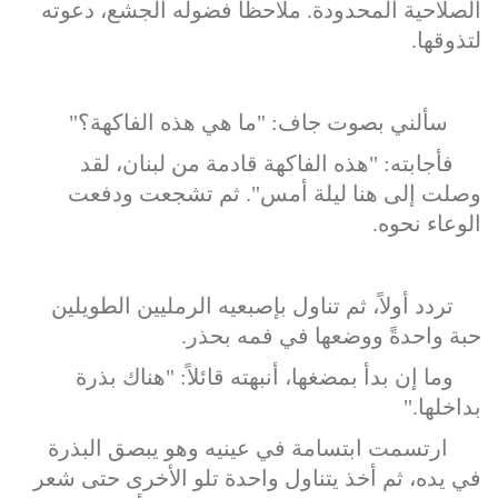
الصلاحية المحدودة. ملاحظاً فضوله الجشع، دعوته
لتذوقها.
سألني بصوت جاف: "ما هي هذه الفاكهة؟"
فأجابته: "هذه الفاكهة قادمة من لبنان، لقد
وصلت إلى هنا ليلة أمس". ثم تشجعت ودفعت
الوعاء نحوه.
تردد أولاً، ثم تناول بإصبعيه الرمليين الطويلين
حبة واحدةً ووضعها في فمه بحذر.
وما إن بدأ بمضغها، أنبهته قائلاً: "هناك بذرة
بداخلها."
ارتسمت ابتسامة في عينيه وهو يبصق البذرة
في يده، ثم أخذ يتناول واحدة تلو الأخرى حتى شعر