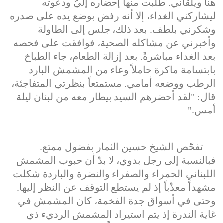
هنا ويلقاني. طلبت منها إحضاره إليّ ودعوته
ليشاركني الغداء، إلا أنه رفض بوضع يده على صدره
وشكرني بلطف. بعد ذلك، جلس إلى الطاولة
وأخبرني عن مشاكله الصحية، فوافقت على فحصه
بعد الغداء مباشرةً. بعد إزالة الطعام، جاء الطباخ
بابتسامة ماكرة حاملاً وعاء من المشمش البارد
الرطب ووضعه أمامي. مستمتعاً بنظرتي المتفاجئة،
قال: "لقد أحضرهم السيد بيطار معه من لبنان ليلة
أمس."
تفحّص الشيخ حسين الثمار بفضول ممتع.
فبالنسبة إلى رجل بدوي، لا بدّ أن حبوب المشمش
اللبناني الحمراء والصفراء والنضرة والباردة شكلت
مشهداً معذّباً إذ لم يستطع التوقف عن النظر إليها.
وحتى في أسواق جدة الفخمة، كان المشمش في
غاية الندرة إذ يتم استيراد المشمش الرديء ذي