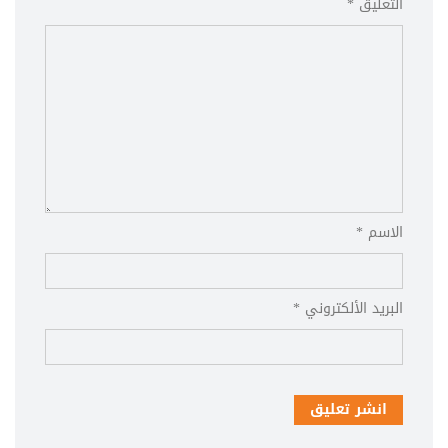
التعليق *
الاسم *
البريد الألكتروني *
انشر تعليق