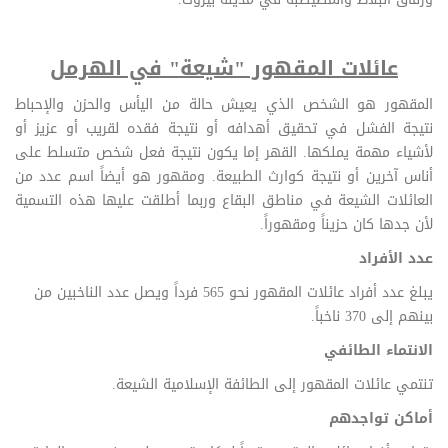
عائلات المقهور
"
شيعة" في الهرمل
المقهور هو الشخص الذي يعيش حالة من اليأس والحزن والإحباط
نتيجة الفشل في تحقيق أهدافه أو نتيجة
فقده لقريب أو عزيز أو
لأشياء مهمة يملكها. القهر إما يكون نتيجة فعل شخص متسلط على
أناس آخرين أو نتيجة
كوارث الطبيعة.
ومقهور هو أيضاً اسم عدد من
العائلات الشيعة في مناطق البقاع وربما أطلقت عليها هذه
التسمية
لأن جدها كان حزيناً ومقهوراً
.
عدد الأفراد
يبلغ عدد أفراد عائلات المقهور نحو 565 فرداً ويصل عدد الناخبين من
بينهم إلى 370 ناخباً
.
الانتماء الطائفي
تنتمي عائلات المقهور إلى الطائفة الإسلامية الشيعة
.
أماكن تواجدهم