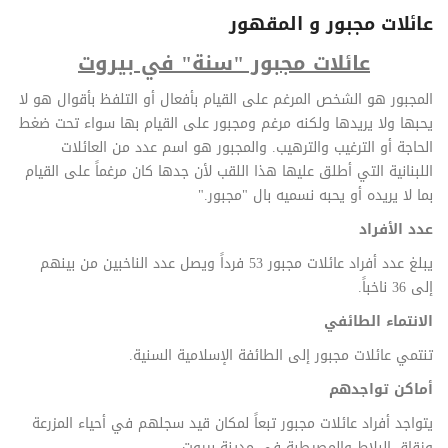
عائلات مجبور و المقهور
عائلات مجبور
"
سنة" في بيروت
المجبور هو الشخص المرغم على القيام بأفعال أو التلفظ بأقوال هو لا
يحبها ولا يريدها ولكنه مرغم ومجبور
على القيام بها سواء تحت ضغط
الحاجة أو الترغيب والترهيب.
والمجبور هو اسم عدد من العائلات
اللبنانية التي
أطلق عليها هذا اللقب لأن جدها كان مرغماً على القيام
بما لا يريده أو يحبه نسميه بال
"
مجبور
".
عدد الأفراد
يبلغ عدد أفراد عائلات مجبور 53 فرداً ويصل عدد الناخبين من بينهم
إلى 36 ناخباً
.
الانتماء الطائفي
تنتمي عائلات مجبور إلى الطائفة الإسلامية السنية
.
أماكن تواجدهم
يتواجد أفراد عائلات مجبور تبعاً لمكان قيد سجلهم في أحياء المزرعة
وزقاق البلاط والمصيطبة في مدينة بيروت.