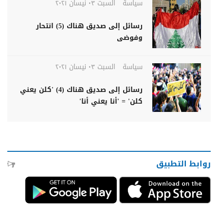
سياسة
السبت ٠٣ نيسان ٢٠٢١
رسائل إلى صديق هناك (5) انتحار
وفوضى
سياسة
السبت ٠٣ نيسان ٢٠٢١
رسائل إلى صديق هناك (4) 'كلن يعني
كلن' = 'أنا يعني أنا'
روابط التطبيق