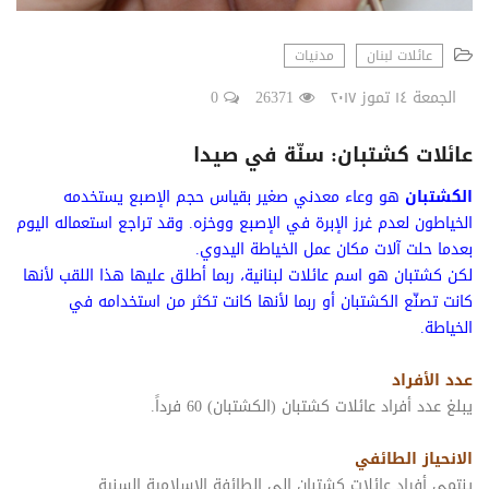
عائلات لبنان
مدنيات
الجمعة ١٤ تموز ٢٠١٧
26371
0
عائلات كشتبان: سنّة في صيدا
الكشتبان
هو وعاء معدني صغير بقياس حجم الإصبع يستخدمه
الخياطون لعدم غرز الإبرة في الإصبع ووخزه. وقد تراجع استعماله اليوم
بعدما حلت آلات مكان عمل الخياطة اليدوي.
لكن كشتبان هو اسم عائلات لبنانية، ربما أطلق عليها هذا اللقب لأنها
كانت تصنّع الكشتبان أو ربما لأنها كانت تكثر من استخدامه في
الخياطة.
عدد الأفراد
يبلغ عدد أفراد عائلات كشتبان (الكشتبان) 60 فرداً.
الانحياز الطائفي
ينتمي أفراد عائلات كشتبان إلى الطائفة الإسلامية السنية.