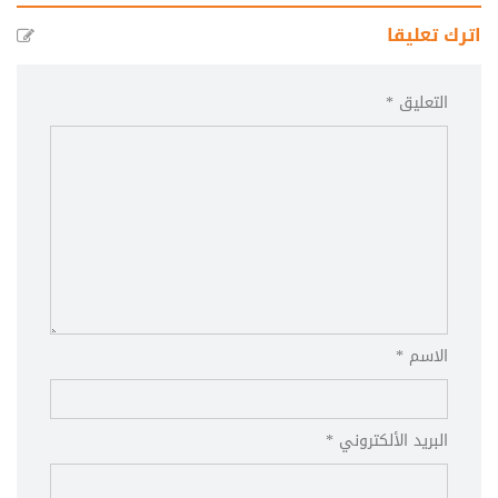
اترك تعليقا
التعليق *
الاسم *
البريد الألكتروني *