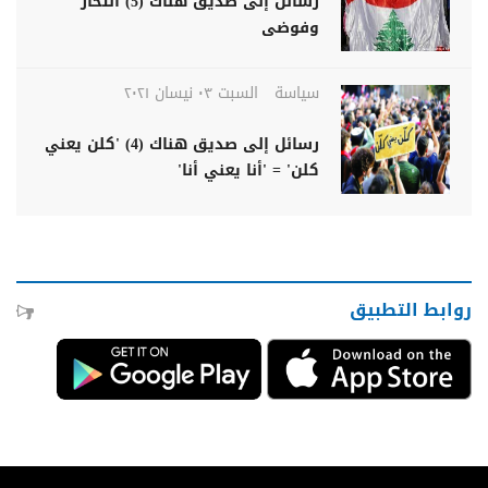
رسائل إلى صديق هناك (5) انتحار
وفوضى
سياسة
السبت ٠٣ نيسان ٢٠٢١
رسائل إلى صديق هناك (4) 'كلن يعني
كلن' = 'أنا يعني أنا'
روابط التطبيق