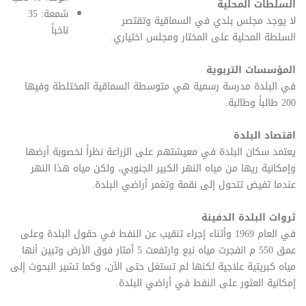
السلطات المحلية
شمعة: 35
لا يوجد مجلس بلدي في السماقية وتقتصر
ناخباً
السلطة المحلية على المختار ومجلس اختياري.
المؤسسات التربوية
في البلدة مدرسة رسمية هي متوسطة السماقية المختلطة وفيها
200 طالباً وطالبة.
اقتصاد البلدة
يعتمد سكان البلدة في معيشتهم على الزراعة نظراً لخصوبة أرضها
وإمكانية ريها من مياه النهر الكبير الجنوبي، ولكن مياه هذا النهر
عندما تفيض تتحول إلى نقمة وتغمر أراضي البلدة.
ثروات البلدة الدفينة
في العام 1969 وأثناء إجراء تنقيب عن النفط في حقول البلدة وعلى
عمق 550 م انفجرت مياه نبع وارتفعت 5 أمتار فوق الأرض وتبين أنها
مياه كبريتية علاجية لكنها لم تستغل حتى الآن، وكما تشير البحوث إلى
إمكانية العثور على النفط في أراضي البلدة.