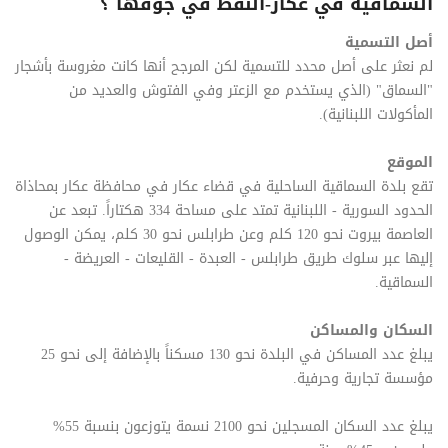
السماقية في عكار-النفط في جوفها ؟
أصل التسمية
لم نعثر على أصل محدد للتسمية لكن المرجح أنها كانت مغروسة بأشجار
"السماق" (الذي يستخدم مع الزعتر وفي الفتوش والعديد من
المأكولات اللبنانية).
الموقع
تقع بلدة السماقية الساحلية في قضاء عكار في محافظة عكار بمحاذاة
الحدود السورية - اللبنانية تمتد على مساحة 334 هكتاراً. تبعد عن
العاصمة بيروت نحو 120 كلم وعن طرابلس نحو 30 كلم، يمكن الوصول
إليها عبر سلوك طريق طرابلس - العبدة - القليعات - العريضة -
السماقية.
السكان والمساكن
يبلغ عدد المساكن في البلدة نحو 130 مسكناً بالإضافة إلى نحو 25
مؤسسة تجارية وحرفية.
يبلغ عدد السكان المسجلين نحو 2100 نسمة يتوزعون بنسبة 55%