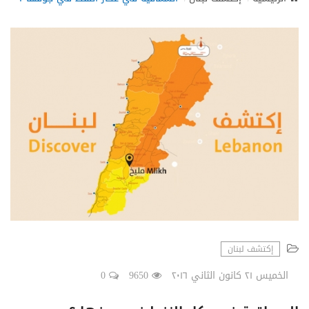
N
a
v
i
g
a
t
i
o
n
إكتشف لبنان
الخميس ٢١ كانون الثاني ٢٠١٦
9650
0