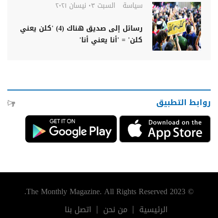
سياسة
السبت ٠٣ نيسان ٢٠٢١
رسائل إلى صديق هناك (4) 'كلن يعني
كلن' = 'أنا يعني أنا'
روابط التطبيق
© 2023 The Monthly Magazine. All Rights Reserved.
الرئيسية
من نحن
اتصل بنا