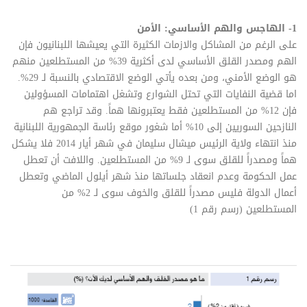
1- الهاجس والهم الأساسي: الأمن
على الرغم من المشاكل والازمات الكثيرة التي يعيشها اللبنانيون فإن
الهم ومصدر القلق الأساسي لدى أكثرية 39% من المستطلعين منهم
هو الوضع الأمني، ومن بعده يأتي الوضع الاقتصادي بالنسبة لـ 29%.
اما قضية النفايات التي تحتل الشوارع وتشغل اهتمامات المسؤولين
فإن 12% من المستطلعين فقط يعتبرونها هماً. وقد تراجع هم
النازحين السوريين إلى 10% أما شغور موقع رئاسة الجمهورية اللبنانية
منذ انتهاء ولاية الرئيس ميشال سليمان في شهر أيار 2014 فلا يشكل
هماً ومصدراً للقلق سوى لـ 9% من المستطلعين. واللافت أن تعطل
عمل الحكومة وعدم انعقاد جلساتها منذ شهر أيلول الماضي وتعطل
أعمال الدولة فليس مصدراً للقلق والخوف سوى لـ 2% من
المستطلعين (رسم رقم 1)