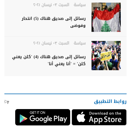
سياسة
السبت ٠٣ نيسان ٢٠٢١
رسائل إلى صديق هناك (5) انتحار
وفوضى
سياسة
السبت ٠٣ نيسان ٢٠٢١
رسائل إلى صديق هناك (4) 'كلن يعني
كلن' = 'أنا يعني أنا'
روابط التطبيق