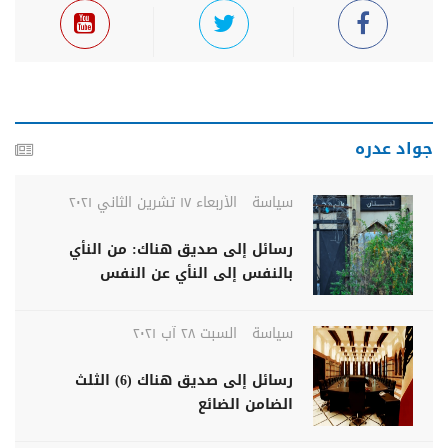
جواد عدره
سياسة
الأربعاء ١٧ تشرين الثاني ٢٠٢١
رسائل إلى صديق هناك: من النأي
بالنفس إلى النأي عن النفس
سياسة
السبت ٢٨ آب ٢٠٢١
رسائل إلى صديق هناك (6) الثلث
الضامن الضائع