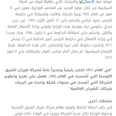
خوضه غمار
الأعمال
والنجاحات التي حققها قربته من الحياة
السياسية من خلال توليه العديد من المناصب الوزارية، فعين في 25
تموز من العام 1965 وزيراً للارشاد والأنباء وللسياحة في حكومة
الرئيس رشيد كرامي واستمر حتى 21 كانون الأول 1965. حين جرى
تبديل حكومي ترك بموجبه هذه الوزارة وتولى وزارة الأشغال العامة
والنقل، واستمر حتى استقالة الحكومة في 4 أيلول 1966. وعاد مجدداً
إلى وزارة الأشغال في حكومة الرئيس أمين الحافظ في 25 نيسان
1973 واعتبرت حكومة أهل خبرة واختصاص، لكن هذه الحكومة، نتيجة
الأوضاع السياسية، لم تمثل أمام مجلس النواب واستقالت في 8 تموز
1973.
“في العام 1951 انتخب رئيساً ومديراً عاماً لشركة طيران الشرق
الأوسط التي تأسست في العام 1945، فعمل على تعزيز وتطوير
الشركة التي أصبحت في سنوات قليلة واحدة من كبريات
شركات الطيران العالمية“
نشاطات أخرى
إلى جانب أعماله الخاصة وتوليه مهام شركة طيران الشرق الأوسط
ودخوله الوزارة (كان مديراً للشركة ووزيراً في الوقت ذاته) تولى