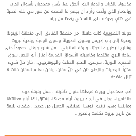
مذهولا بالخراب والدمار الذي ألحق بها. ذُهل معدجيان بأهوال الحرب
وبالدمار الذي ولّدته وأراد أن يجمع ما التقطه من صور في تلك الحقبة
في كتابٍ يعرضه على الناسكي يتعظ من يراه.
جولته التصويرية كانت حافلة، من منطقة الفنادق، إلى منطقة الزيتونة
وصولا إلى باب إدريس وسوق الطويلة وسوق الوقية وبلدية بيروت
وشارع البطريرك الحويّك وبركة العنتبلي... من شارع ويغان، صعوداً حتى
ساحة البرج، مقتحما وكاميرته الأسواق القديمة أمثال أبو النصر، سوق
الخضرة، النورية، سرسق، اللحم، الصاغة والجوهرجيي... كان كلّ شيء
مخرّباً، الردميات والزجاج كان في كلّ مكان، ولكن معالم المكان كانت لا
تزال واضحة...
أحب معدنجيان بيروت فجعلها عنوان ذاكرته... حمل رفيقة دربه
«الكاميرا» وجال في أرجاء بيروت أيام مجدها، إشتاق لها أيام معاناتها
وعاينها وهي ترتدي ثوبها الفينيقي الجميل من جديد... صفحات بليغة
من تاريخ بيروت تكلمت بالصور...