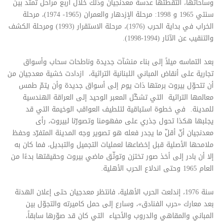
وساحاتها، التقطتها عدسة معدنجيان وذلك خلال أربع مراحل تمتد بين
سنتي 1965 و 1998: مرحلة الإزدهار والعمران (1965- 1974)، مرحلة
الخراب في بداية الحرب (1976)، مرحلة الاستقرار (1993) ومرحلة الكشف
والتنقيب عن الآثار (1994-1998).
بعد التماسه ميلاً إلى بناء منشآت جديدة وناطحات سحاب وأسواق
تجارية على أنقاض المباني اللبنانية التراثية، ازدادت خشية معدجيان من
أن تتحوّل بيروت برمتها ذات يوم إلى أسواق جديدة وأن يتمّ طمس
معالمها التراثية التي تشكّل المعبر الوحيد إلى العراقة الهندسية
للمدينة. في خطوة استباقية لتلطيف العواقب الوخيمة التي قد
يجلبها هكذا تحول جذري على مفهومنا وتصورّنا لبيروت، رأى
معدنجيان أنّ أقلّ ما يجدر فعله هو تصوير وجه المدينة المتفرّد وحفظ
ملامحها الأصلية قبل إخضاعها لعمليات التجميل والتبديل، فما كان به
إلا أن بادر إلى أخذ صور تختزن وتوثّق ماضي بيروت وحقيقتها بدءًا من
العام 1965 وحتى اندلاع الحرب الأهلية.
سنة 1976، إندلعت الحرب الأهلية، فانتظر معدجيان حتى إعلان الهدنة
بعد معارك «حرب الفنادق»، وسارع إلى حمل كاميرته والتجوّل بين
المباني والمقاهي والدروب والأحياء التي كان قد صوّرها سابقاً،