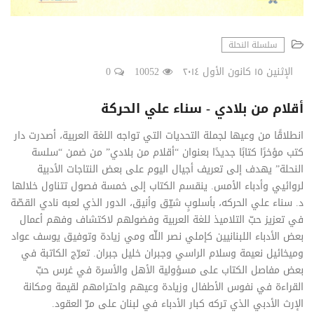
سلسلة النحلة
الإثنين ١٥ كانون الأول ٢٠١٤
10052
0
أقلام من بلادي - سناء علي الحركة
انطلاقًا من وعيها لجملة التحديات التي تواجه اللغة العربية، أصدرت دار
كتب مؤخرًا كتابًا جديدًا بعنوان “أقلام من بلادي” من ضمن “سلسة
النحلة” يهدف إلى تعريف أجيال اليوم على بعض النتاجات الأدبية
لروائيي وأدباء الأمس. ينقسم الكتاب إلى خمسة فصول تتناول خلالها
د. سناء علي الحركه، بأسلوبٍ شيّق وأنيق، الدور الذي لعبه نادي القصّة
في تعزيز حبّ التلاميذ للغة العربية وفضولهم لاكتشاف وفهم أعمال
بعض الأدباء اللبنانيين كإملي نصر اللّه ومي زيادة وتوفيق يوسف عواد
وميخائيل نعيمة وسلام الراسي وجبران خليل جبران. تعرّج الكاتبة في
بعض مفاصل الكتاب على مسؤولية الأهل والأسرة في غرس حبّ
القراءة في نفوس الأطفال وزيادة وعيهم واحترامهم لقيمة ومكانة
الإرث الأدبي الذي تركه كبار الأدباء في لبنان على مرّ العقود.