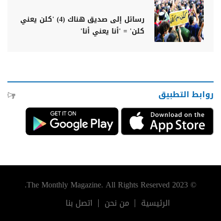
رسائل إلى صديق هناك (4) 'كلن يعني
كلن' = 'أنا يعني أنا'
روابط التطبيق
© 2023 The Monthly Magazine. All Rights Reserved.
الرئيسية
من نحن
اتصل بنا