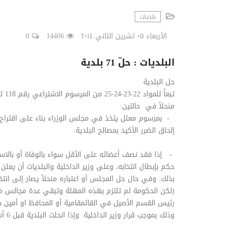
بلديات
الأربعاء ٠٥ تشرين الثاني ٢٠١٤
14406
0
البلديات : حلّ 71 بلدية
حل البلدية
منحلاً في حالتين:
- بمرسوم معلل يتخذ في مجلس الوزراء بناء على اقتراح وزي
إلحاق الضرر الأكيد بمصالح البلدية.
- إذا فقد نصف أعضائه على الأقل سواء بالوفاة أو بالاستق
حكم بإبطال انتخابه، وعلى وزير الداخلية والبلديات أن يعلن
بذلك. وفي حال حل المجلس أو اعتباره منحلاً يصار إلى ا
(لكن الحكومة لم تلتزم بهذه المهلة وتبقي عدة مجالس من
رئيس القسم الأصيل في القائمقامية أو المحافظ او أمين س
وذلك بموجب قرار وزير الداخلية. وإذا انحلت البلدية قبل 6 أشهر من انتهاء الولاية لا تجري الانتخابات.