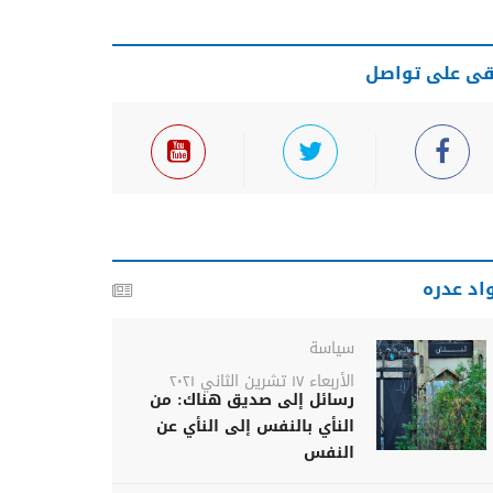
قى على تواصل
اد عدره
سياسة
الأربعاء ١٧ تشرين الثاني ٢٠٢١
رسائل إلى صديق هناك: من
النأي بالنفس إلى النأي عن
النفس