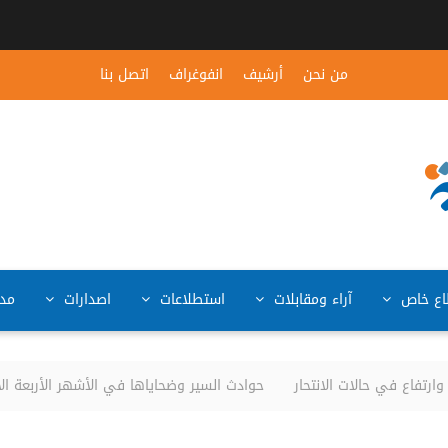
من نحن
أرشيف
انفوغراف
اتصل بنا
ع خاص
آراء ومقابلات
استطلاعات
اصدارات
مد
فاع في حالات الانتحار
حوادث السير وضحاياها في الأشهر الأربعة الأولى من العام 2026