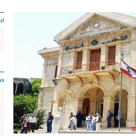
اب
جو