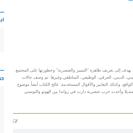
اب
ّص للشباب الذين تراوح أعمارهم بين 14 و18 سنة. يهدف إلى تعريف ظاهرة “التمييز والعنصرية” وخطورتها على المجتمع.
جو
لجنسي، الديني، العرقي، الوظيفي، المناطقي وغيرها. تم وصف حالات
لواقع، وكذلك التعابير والأقوال المستخدمة. عالج الكتاب أيضاً موضوع
نديلا وأحدث حرب عنصرية دارت في رواندا بين الهوتو والتوتسي.