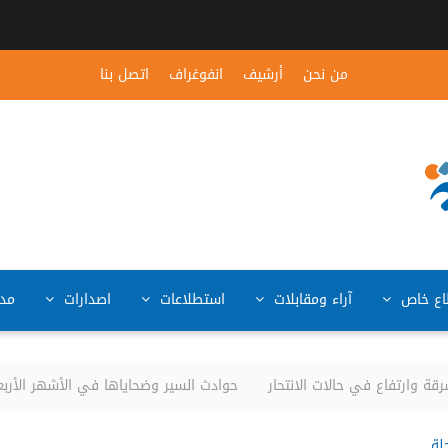
من نحن
أرشيف
انفوغراف
اتصل بنا
ع خاص
آراء ومقابلات
استطلاعات
اصدارات
مد
ة وارتفاع في حالات الانتحار
حوادث السير وضحاياها في الأشهر الأربعة الأولى من ال
لة