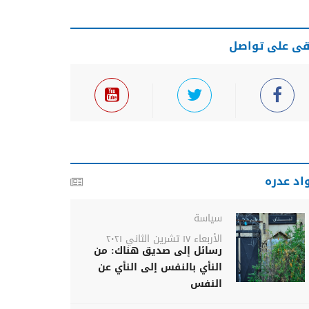
قى على تواصل
اد عدره
سياسة
الأربعاء ١٧ تشرين الثاني ٢٠٢١
رسائل إلى صديق هناك: من
النأي بالنفس إلى النأي عن
النفس