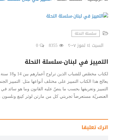
سلسلة النحلة
السبت ١٤ تموز ٢٠٠٧
8355
0
التمييز في لبنان-سلسلة النحلة
لكتاب مخص
يعالج هذا الكتاب التمييز على مختلف أنواعها مثل: التمييز ا
التمييز وتعريفها بحسب ما ينصّ عليه القانون وما هو سائد في ا
العنصريّة مستعرضاً تجربتي كل من مارتن لوثر كينغ ونلسون م
اترك تعليقا