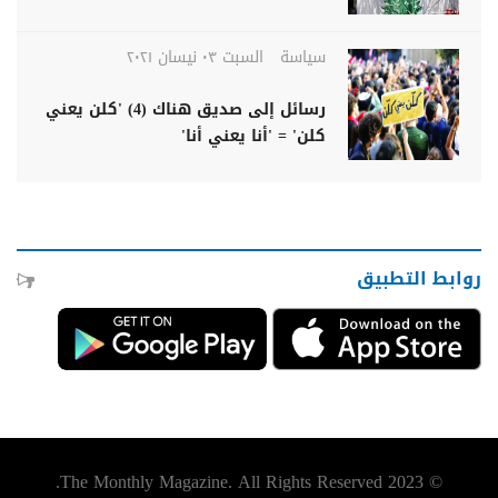
سياسة
السبت ٠٣ نيسان ٢٠٢١
رسائل إلى صديق هناك (4) 'كلن يعني
كلن' = 'أنا يعني أنا'
روابط التطبيق
© 2023 The Monthly Magazine. All Rights Reserved.