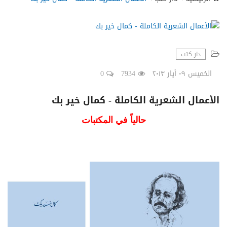
N
a
v
i
g
دار كتب
a
t
الخميس ٠٩ أيار ٢٠١٣
7934
0
i
o
الأعمال الشعرية الكاملة - كمال خير بك
n
حالياً في المكتبات