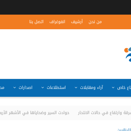
من نحن
أرشيف
انفوغراف
اتصل بنا
ع خاص
آراء ومقابلات
استطلاعات
اصدارات
مد
وارتفاع في حالات الانتحار
حوادث السير وضحاياها في الأشهر الأربعة الأولى من العام