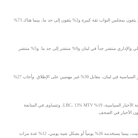
أيضاً يفتقد النواب إلى ثقة اللبنانيين إذ أن 5% من المستطلعين يثقون بمجلس النواب ثقة كبيرة و2% يثقون إلى حد ما، بينما هناك 73%
تعتبر الأكثرية الساحقة من المستطلعين (86%) أن الفساد المالي والإداري منتشر جداً في لبنان و9% منتشر إلى حد ما. و5% منتشر
فقط 13% من المستطلعين عبروا عن اهتمامهم الشديد بالأمور السياسية في لبنان، مقابل 30% غير مهتمين على الإطلاق. وأجاب 27%
أفاد 29% من المستطلعين أنهم يعتمدون تلفزيون الجديد لمتابعة الأخبار السياسية، 19% LBC، 13% MTV، وتتساوى في المتابعة
اكثر من نصف اللبنانيين (51%) أفادوا أنهم لا يستخدمون الانترنيت، بينما يستخدمه 26% يومياً أو بشكل شيه يومي، 12% عدة مرات