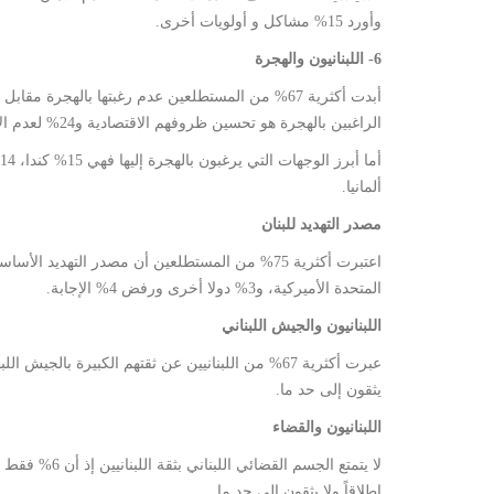
وأورد 15% مشاكل و أولويات أخرى.
6- اللبنانيون والهجرة
الراغبين بالهجرة هو تحسين ظروفهم الاقتصادية و24% لعدم الاستقرار في لبنان، 2% لأسباب سياسية و3% لأسباب أخرى.
ألمانيا.
مصدر التهديد للبنان
المتحدة الأميركية، و3% دولا أخرى ورفض 4% الإجابة.
اللبنانيون والجيش اللبناني
يثقون إلى حد ما.
اللبنانيون والقضاء
اطلاقاً ولا يثقون إلى حد ما.