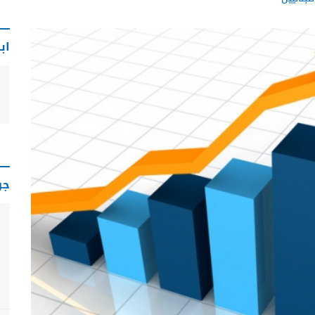
اب
جو