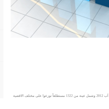
جرى الاستطلاع في لبنان في الفترة ما بين 13 تموز 2012 و10 آب 2012 وشمل عينة من 1322 مستطلعاً توزعوا على مختلف الاقضية