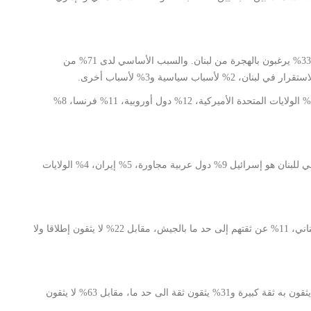
أبدت أكثرية 67% من المستطلعين عدم رغبتها بالهجرة مقابل 33% يرغبون بالهجرة من لبنان. والسبب الأساسي لدى 71% من
أما أبرز الوجهات التي يرغبون بالهجرة إليها فهي 15% كندا، 14% الولايات المتحدة الأميركية، 12% دول أوروبية، 11% فرنسا، 8%
اعتبرت أكثرية 75% من المستطلعين أن مصدر التهديد الأساسي للبنان هو إسرائيل 9% دول عربية مجاورة، 5% إيران، 4% الولايات
عبرت أكثرية 67% من اللبنانيين عن ثقتهم الكبيرة بالجيش اللبناني، 11% عن ثقتهم إلى حد ما بالجيش، مقابل 22% لا يثقون إطلاقا ولا
لا يتمتع الجسم القضائي اللبناني بثقة اللبنانيين إذ أن 6% فقط يثقون به ثقة كبيرة و31% يثقون ثقة الى حد ما، مقابل 63% لا يثقون