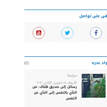
قى على تواصل
اد عدره
سياسة
الأربعاء ١٧ تشرين الثاني ٢٠٢١
رسائل إلى صديق هناك: من
النأي بالنفس إلى النأي عن
النفس