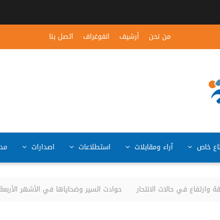
من نحن
أرشيف
انفوغراف
اتصل بنا
ع خاص
آراء ومقابلات
استطلاعات
اصدارات
مد
ارتفاع في حالات الانتحار
حوادث السير وضحاياها في الأشهر الأربعة الأولى من العام 6