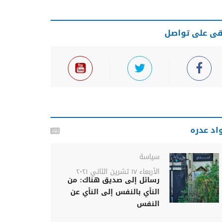
قى على تواصل
اد عدره
سياسة
الأربعاء ١٧ تشرين الثاني ٢٠٢١
رسائل إلى صديق هناك: من
النأي بالنفس إلى النأي عن
النفس