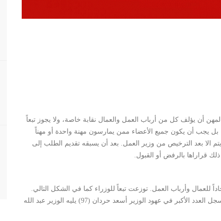
من فئات المهن أن يؤلف كل من أرباب العمل والعمال نقابة خاصة، ولا يجوز تبعاً
ختلفة بل يجب أن يكون جميع الأعضاء ممن يمارسون مهنة واحدة أو مهناً
ا يتم الا بعد الترخيص من وزير العمل. بعد أن يسبقه تقديم الطلب إلى
 ذلك قراراها بالرفض أو القبول.
1 وحتى نهاية العام 2012 إنشاء 326 نقابة واتحاداً للعمال وأرباب العمل. توزعت تبعاً للوزراء كما في الشكل التالي.
ففي حين لم يتم إنشاء أية نقابة في عهد الوزير محمد فنيش سجل العدد الأكبر في عهود الوزير أسعد حردان (97) يليه الوزير عبد الله