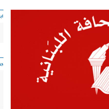
اب
جو