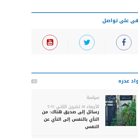
قى على تواصل
اد عدره
سياسة
الأربعاء ١٧ تشرين الثاني ٢٠٢١
رسائل إلى صديق هناك: من
النأي بالنفس إلى النأي عن
النفس