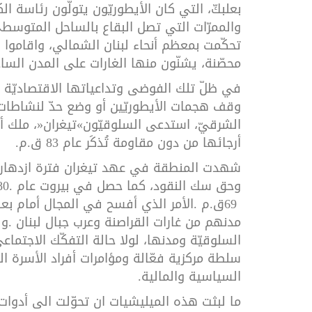
بعلبكّ،
التي
كان
الأيطوريّون
يتولّون
رئاسة
ال
والممرّات
التي
تصل
البقاع
بالساحل
المتوسطي
تحكّمت
بمعظم
أنحاء
لبنان
الشمالي،
واقاموا
ف
محصّنة،
يشنّون
منها
الغارات
على
المدن
الساح
في
ظلّ
تلك
الفوضى
وتداعياتها
الاقتصاديّة
وقف
هجمات
الأيطوريّين
أو
وضع
حدّ
لنشاطات
الشرقيّ،
استدعى
السلوقيّون
«
تيغران
»
،
ملك
أ
أرجائها
من
دون
مقاومة
تُذكَر
عام
83
ق
.
م
.
شهدت
المنطقة
في
عهد
تيغران
فترة
ازدهار
وحق
سك
النقود،
كما
حصل
في
بيروت
عام
80.
69
ق
.
م
.
الأمر
الذي
أفسح
في
المجال
أمام
بع
مدنهم
من
غارات
القراصنة
وعرب
جبال
لبنان
.
ول
السلوقيّة
ومدنها،
لولا
حالة
التفكّك
الاجتماع
سلطة
مركزية
فعّالة
ومؤامرات
أفراد
الأسرة
ال
السياسية
والمالية
.
ما
لبثت
هذه
الميليشيات
ان
تحوّلت
الى
أدوات