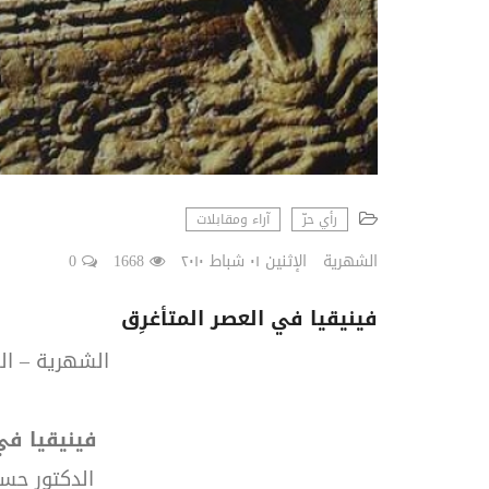
رأي حرّ
آراء ومقابلات
الشهرية
الإثنين ٠١ شباط ٢٠١٠
1668
0
فينيقيا في العصر المتأغرِق
الشهرية – العدد 76 – شب
فينيقيا
في
الدكتور
حسا