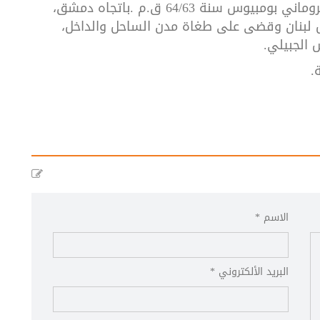
روماني
بومبيوس
سنة
64/63
ق
.
م
.
باتجاه
دمشق،
لبنان
وقضى
على
طغاة
مدن
الساحل
والداخل،
س
الجبيلي
.
.
الاسم *
البريد الألكتروني *