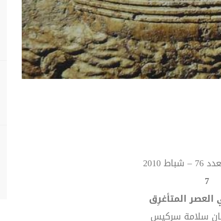
اط 2010
7
العصر
المتأغرِق
ن
سلامة
سركيس