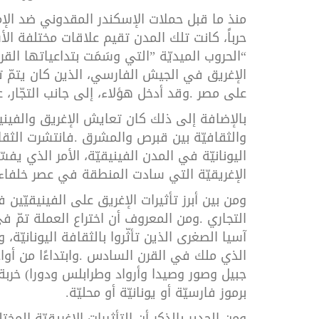
منذ
ما
قبل
حملات
الإسكندر
المقدوني
ضد
الإ
حرباً،
كانت
تلك
المدن
تقيم
علاقات
مختلفة
الأ
“
الحروب
الميديّة
”
التي
وسَمَت
بتداعياتها
القر
الإغريق
في
الجيش
الفارسي،
الذين
كان
يتمّ
ت
على
مصر
.
وقد
أدخل
هؤلاء،
إلى
جانب
التجّار،
ع
بالإضافة
إلى
ذلك
كان
تعايش
الإغريق
والفيني
والثقافيّة
بين
قبرص
والمشرق
.
فانتشرت
الثق
اليونانيّة
في
المدن
الفينيقيّة،
الأمر
الذي
يفسّ
الإغريقيّة
التي
سادت
المنطقة
في
عصر
خلفاء
ومن
بين
أبرز
تأثيرات
الإغريق
على
الفينيقيّين
ف
التجاري
.
ومن
المعروف
أن
اختراع
العملة
تمّ
في
آسيا
الصغرى
الذين
تأثّروا
بالثقافة
اليونانيّة،
و
الذي
ملك
في
القرن
السادس
.
وابتداءًا
من
أوا
جبيل
وصور
وصيدا
وأرواد
وطرابلس
ودورا
(
خربة
برموز
فارسيّة
أو
يونانيّة
أو
محليّة
.
ومن
الجدير
بالذكر
أن
التأثيرات
الإغريقيّة
المختل