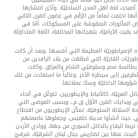
أصبحت
لغة
أهل
المدن
الساحليّة
.
وأدّى
انتشارها
أنها
اختفت
تماماً
من
الرُقُم
في
غضون
القرن
الثاني
ض
المأثورات
المنقوشة
على
المسكوكات
.
أمّا
في
د
بقيت
الآراميّة،
بلهجاتها
المختلفة،
اللغة
المتداوَلَة
ه
الإمبراطوريّة
العظيمة
التي
أسّسها
.
وبعد
أن
كانت
طوريّات
القاريّة
التي
انطلقت
من
بلاد
الرافدين
من
بطالسة
مصر
وسلوقيّي
الشام
والعراق
.
وكانت
لطرفين
إلى
سيطرة
الآخر
.
وغالباً
ما
استفادت
من
تلك
شؤونها
الداخليّة
وسكّ
عملاتها
.
ائل
العربيّة،
كالأنباط
والإيطوريين،
تتوغّل
في
أنحاء
ني
وبدايات
القرن
الأوّل
ق
.
م
.
،
وبسبب
الفوضى
التي
حة
السلالة
السلوقيّة،
تمكّن
الإيطوريون
من
اقتطاع
،
حيث
أنشأوا
مدينة
خلقيس،
وجعلوها
عاصمتهم
تربط
البقاع
بالداخل
السوري
من
جهة،
ووادي
الأردن
البحث
عنها
بين
تضاريس
جبال
لبنان
الشرقيّة،
شرقيّ