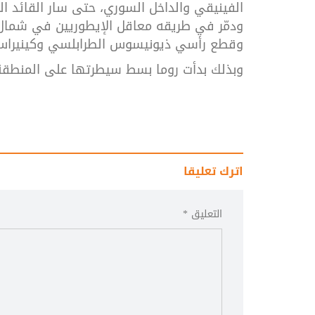
الفينيقي
والداخل
السوري،
حتى
سار
القائد
ال
ودمّر
في
طريقه
معاقل
الإيطوريين
في
شمال
وقطع
رأسي
ذيونيسوس
الطرابلسي
وكينيرا
وبذلك
بدأت
روما
بسط
سيطرتها
على
المنطقة
اترك تعليقا
التعليق *