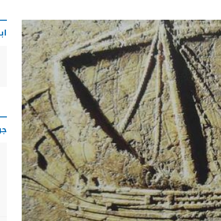
اب
جو