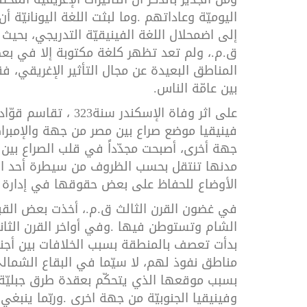
اليوميّة
وعاداتهم
.
وما
لبثت
اللغة
اليونانيّة
أن
إلى
اضمحلال
اللغة
الفينيقيّة
التدريجي،
بحيث
ق
.
م
.
،
ولم
تعد
تظهر
كلغة
مكتوبة
إلا
في
بع
المناطق
البعيدة
عن
مجال
التأثير
الإغريقي،
فق
بين
عامّة
الناس
.
على
اثر
وفاة
الإسكندر
سنة
323
،
تقاسم
قوّاد
فينيقيا
موضع
صراع
بين
مصر
من
جهة
والإمبرا
جهة
أخرى،
أصبحت
مجدّداً
في
قلب
الصراع
بين
مدنها
تنتقل
بحسب
الظروف
من
سيطرة
أحد
ا
الأوضاع
للحفاظ
على
بعض
حقوقها
في
إدارة
في
غضون
القرن
الثالث
ق
.
م
.
،
أخذت
بعض
القب
الشام
وتستوطن
فيها
.
وفي
أواخر
القرن
الثا
بدأت
تعصف
بالمنطقة
بسبب
الخلافات
بين
أجن
مناطق
نفوذ
لهم،
لا
سيّما
في
البقاع
الشمالي
بسبب
موقعها
الذي
يتحكّم
بعقدة
طرق
جبليّة
وفينيقيا
الجنوبيّة
من
جهة
اخرى
.
وربّما
ينبغي