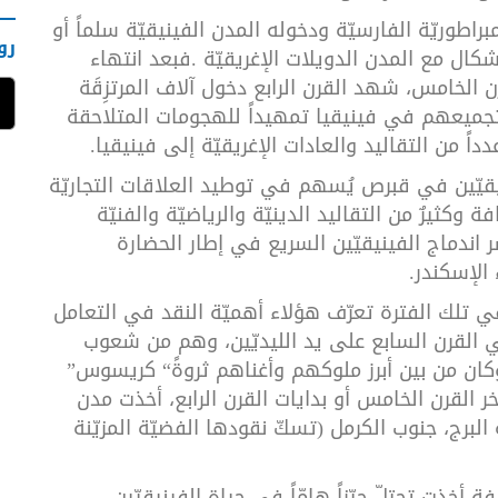
مبراطوريّة
الفارسيّة
ودخوله
المدن
الفينيقيّة
سلماً
أو
رو
شكال
مع
المدن
الدويلات
الإغريقيّة
.
فبعد
انتهاء
ن
الخامس،
شهد
القرن
الرابع
دخول
آلاف
المرتزِقَة
جميعهم
في
فينيقيا
تمهيداً
للهجومات
المتلاحقة
دداً
من
التقاليد
والعادات
الإغريقيّة
إلى
فينيقيا
.
قيّين
في
قبرص
يُسهم
في
توطيد
العلاقات
التجاريّة
افة
وكثيرٌ
من
التقاليد
الدينيّة
والرياضيّة
والفنيّة
ر
اندماج
الفينيقيّين
السريع
في
إطار
الحضارة
الإسكندر
.
ي
تلك
الفترة
تعرّف
هؤلاء
أهميّة
النقد
في
التعامل
القرن
السابع
على
يد
الليديّين،
وهم
من
شعوب
كان
من
بين
أبرز
ملوكهم
وأغناهم
ثروةً
“
كريسوس
”
خر
القرن
الخامس
أو
بدايات
القرن
الرابع،
أخذت
مدن
البرج،
جنوب
الكرمل
)
تسكّ
نقودها
الفضيّة
المزيّنة
فة
أخذت
تحتلّ
حيّزاً
هامّاً
في
حياة
الفينيقيّين