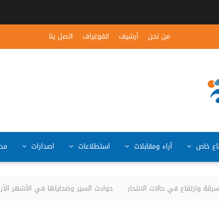
من نحن
أرشيف
انفوغراف
اتصل بنا
ع خاص
آراء ومقابلات
استطلاعات
اصدارات
مد
 وارتفاع في حالات الانتحار
حوادث السير وضحاياها في الأشهر الأربعة الأولى من الع