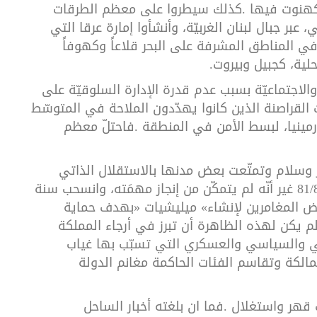
كهنوت
فيها
.
كذلك
سيطروا
على
معظم
الطرقات
،
عبر
جبال
لبنان
الغربيّة،
وأنشأوا
إمارة
عرقا
التي
ي
المناطق
المشرفة
على
البحر
قلاعاً
وكهوفاً
لية،
كجبيل
وبيروت
.
والاجتماعيّة
بسبب
عدم
قدرة
الإدارة
السلوقيّة
على
القراصنة
الذين
كانوا
يهدّدون
الملاحة
في
المتوسّط
رمينيا،
لبسط
الأمن
في
المنطقة
.
فاحتلّ
معظم
وسلام
وتمتّعت
بعض
مدنها
بالاستقلال
الذاتي
81/
غير
أنّه
لم
يتمكّن
من
إنجاز
مهمَته،
وانسحب
سنة
ض
المغامرين
لإنشاء
«
ميليشيات
»
بهدف
حماية
م
يكن
لهذه
الظاهرة
أن
تبرز
في
أرجاء
المملكة
ي
والسياسي
والعسكري
التي
تسبّب
بها
غياب
مالكة
وتقاسم
الفئات
الحاكمة
مغانم
الدولة
قهر
واستغلال
.
فما
ان
بلغته
أخبار
الساحل